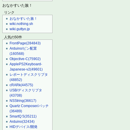
おなかすいた族！
リンク
おなかすいた族！
wiki.nothing.sh
wiki.guttyo.jp
人気の50件
FrontPage
(284843)
Arduino/ピン配置
(160568)
Objective-C
(75902)
ApplePS2Keyboard-
Japanese-v2
(49601)
レポートディスクリプタ
(48852)
cRARk
(44575)
USB/ディスクリプタ
(43708)
NSString
(36617)
Quartz Composer/パッチ
(36489)
SmartQ 5
(35211)
Arduino
(32434)
HIDデバイス/開発