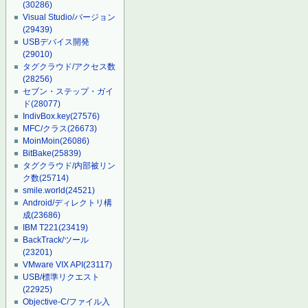
(30286)
Visual Studio/バージョン
(29439)
USBデバイス開発
(29010)
タグクラウド/アクセス数
(28256)
セブン・ステップ・ガイ
ド
(28077)
IndivBox.key
(27576)
MFC/クラス
(26673)
MoinMoin
(26086)
BitBake
(25839)
タグクラウド/内部被リン
ク数
(25714)
smile.world
(24521)
Android/ディレクトリ構
成
(23686)
IBM T221
(23419)
BackTrack/ツール
(23201)
VMware VIX API
(23117)
USB/標準リクエスト
(22925)
Objective-C/ファイル入