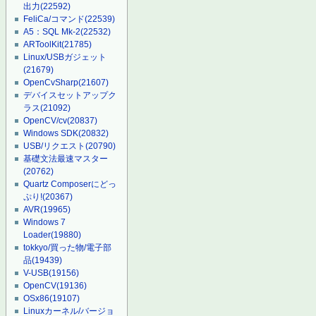
出力
(22592)
FeliCa/コマンド
(22539)
A5：SQL Mk-2
(22532)
ARToolKit
(21785)
Linux/USBガジェット
(21679)
OpenCvSharp
(21607)
デバイスセットアップク
ラス
(21092)
OpenCV/cv
(20837)
Windows SDK
(20832)
USB/リクエスト
(20790)
基礎文法最速マスター
(20762)
Quartz Composerにどっ
ぷり!
(20367)
AVR
(19965)
Windows 7
Loader
(19880)
tokkyo/買った物/電子部
品
(19439)
V-USB
(19156)
OpenCV
(19136)
OSx86
(19107)
Linuxカーネル/バージョ