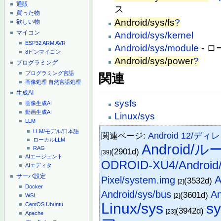
通販
ス
買った物
Android/sys/fs
?
欲しい物
マイコン
Android/sys/kernel
ESP32
ARM
AVR
Android/sys/module
- 
8ピンマイコン
Android/sys/power
?
プログラミング
プログラミング言語
関連
画像処理
自然言語処理
生成AI
sysfs
画像生成AI
動画生成AI
Linux/sys
LLM
LLM/モデル/日本語
関連ページ:
Android 12/
ローカルLLM
Android
RAG
(2901d)
[39]
AIエージェント
ODROID-XU4/And
AIエディタ
サーバ設定
A
Pixel/system.img
(3532d)
[2]
Docker
Android/sys/bus
An
(3601d)
[2]
WSL
Linux/sys
sy
CentOS
Ubuntu
(3942d)
[23]
Apache