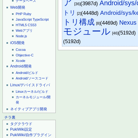
ア
データベース
Android/sys/
(3987d)
[36]
Web開発
トリ
Android/sys/k
(4448d)
[2]
PHP
Ruby
トリ構成
JavaScript
TypeScript
Nexus 
(4469d)
[8]
HTML5
CSS3
モジュール
Webアプリ
(5192d)
[46]
Node.js
(5192d)
iOS/開発
Cocoa
Objective-C
Xcode
Android/開発
Android/ビルド
Android/ソースコード
Linux/デバイスドライバ
Linuxカーネル/ビルド
カーネルモジュール/開
発
ネイティブアプリ開発
チラ裏
タグクラウド
PukiWiki設定
PukiWiki/自作プラグイン