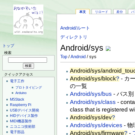
本文
リロード
差分
バ
Android/ルート
ディレクトリ
Android/sys
トップ
検索
Top
/
Android
/ sys
Android/sys/android_tou
クイックアクセス
Android/sys/block
?
- 
電子工作
の一覧
プロトタイピング
Android/sys/bus
- バス別
Arduino
M5Stack
Android/sys/class
- conta
Raspberry Pi
class that is registered wi
USBデバイス開発
HIDデバイス製作
Android/sys/dev
?
MIDI機器製作
Android/sys/devices
- 
ニコニコ技術部
電子部品
Android/sys/firmware
?
-