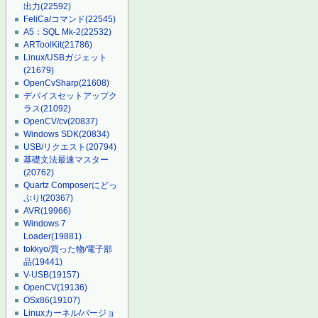
出力
(22592)
FeliCa/コマンド
(22545)
A5：SQL Mk-2
(22532)
ARToolKit
(21786)
Linux/USBガジェット
(21679)
OpenCvSharp
(21608)
デバイスセットアップク
ラス
(21092)
OpenCV/cv
(20837)
Windows SDK
(20834)
USB/リクエスト
(20794)
基礎文法最速マスター
(20762)
Quartz Composerにどっ
ぷり!
(20367)
AVR
(19966)
Windows 7
Loader
(19881)
tokkyo/買った物/電子部
品
(19441)
V-USB
(19157)
OpenCV
(19136)
OSx86
(19107)
Linuxカーネル/バージョ