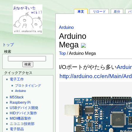
本文
リロード
差分
バ
Arduino
Arduino
Mega
トップ
検索
Top
/ Arduino Mega
I/Oポートがやたら多い
Ardui
クイックアクセス
http://arduino.cc/en/Main/
電子工作
プロトタイピング
Arduino
M5Stack
Raspberry Pi
USBデバイス開発
HIDデバイス製作
MIDI機器製作
ニコニコ技術部
電子部品