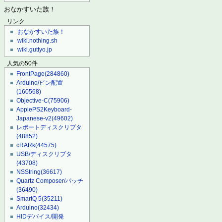
おなかすいた族！
リンク
おなかすいた族！
wiki.nothing.sh
wiki.guttyo.jp
人気の50件
FrontPage
(284860)
Arduino/ピン配置
(160568)
Objective-C
(75906)
ApplePS2Keyboard-
Japanese-v2
(49602)
レポートディスクリプタ
(48852)
cRARk
(44575)
USB/ディスクリプタ
(43708)
NSString
(36617)
Quartz Composer/パッチ
(36490)
SmartQ 5
(35211)
Arduino
(32434)
HIDデバイス/開発