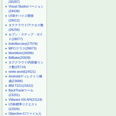
(30287)
Visual Studio/バージョン
(29439)
USBデバイス開発
(29012)
タグクラウド/アクセス数
(28256)
セブン・ステップ・ガイ
ド
(28077)
IndivBox.key
(27578)
MFC/クラス
(26673)
MoinMoin
(26086)
BitBake
(25839)
タグクラウド/内部被リン
ク数
(25714)
smile.world
(24521)
Android/ディレクトリ構
成
(23686)
IBM T221
(23422)
BackTrack/ツール
(23201)
VMware VIX API
(23119)
USB/標準リクエスト
(22926)
Objective-C/ファイル入