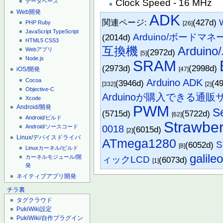
Clock Speed - 16 MHz
データベース
Web開発
ADK
関連ページ:
(427d)
PHP
Ruby
[26]
JavaScript
TypeScript
Arduino/ボードマ
(2014d)
HTML5
CSS3
互換機
Ardui
Webアプリ
(2972d)
[5]
Node.js
SRAM
(2973d)
(2998d)
[47]
iOS/開発
Arduino ADK
Cocoa
(3946d)
(4
[332]
[2]
Objective-C
Arduinoが購入できる通
Xcode
PWM
Android/開発
S
(5715d)
(5722d)
[62]
Android/ビルド
Strawber
0018
Android/ソースコード
(6015d)
[2]
Linux/デバイスドライバ
ATmega1280
S
(6052d)
[8]
Linuxカーネル/ビルド
galile
カーネルモジュール/開
ィックLCD
(6073d)
[1]
発
ネイティブアプリ開発
チラ裏
タグクラウド
PukiWiki設定
PukiWiki/自作プラグイン