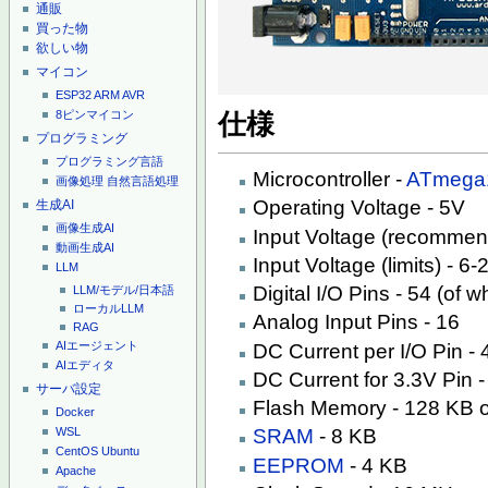
通販
買った物
欲しい物
マイコン
ESP32
ARM
AVR
8ピンマイコン
仕様
プログラミング
プログラミング言語
Microcontroller -
ATmega
画像処理
自然言語処理
Operating Voltage - 5V
生成AI
画像生成AI
Input Voltage (recommen
動画生成AI
Input Voltage (limits) - 6
LLM
Digital I/O Pins - 54 (of 
LLM/モデル/日本語
ローカルLLM
Analog Input Pins - 16
RAG
AIエージェント
DC Current per I/O Pin -
AIエディタ
DC Current for 3.3V Pin 
サーバ設定
Flash Memory - 128 KB o
Docker
WSL
SRAM
- 8 KB
CentOS
Ubuntu
EEPROM
- 4 KB
Apache