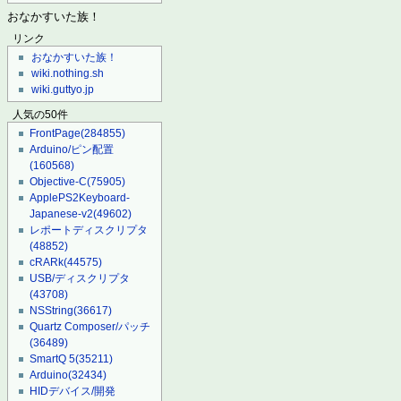
おなかすいた族！
リンク
おなかすいた族！
wiki.nothing.sh
wiki.guttyo.jp
人気の50件
FrontPage
(284855)
Arduino/ピン配置
(160568)
Objective-C
(75905)
ApplePS2Keyboard-
Japanese-v2
(49602)
レポートディスクリプタ
(48852)
cRARk
(44575)
USB/ディスクリプタ
(43708)
NSString
(36617)
Quartz Composer/パッチ
(36489)
SmartQ 5
(35211)
Arduino
(32434)
HIDデバイス/開発