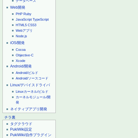
データベース
Web開発
PHP
Ruby
JavaScript
TypeScript
HTML5
CSS3
Webアプリ
Node.js
iOS/開発
Cocoa
Objective-C
Xcode
Android/開発
Android/ビルド
Android/ソースコード
Linux/デバイスドライバ
Linuxカーネル/ビルド
カーネルモジュール/開
発
ネイティブアプリ開発
チラ裏
タグクラウド
PukiWiki設定
PukiWiki/自作プラグイン