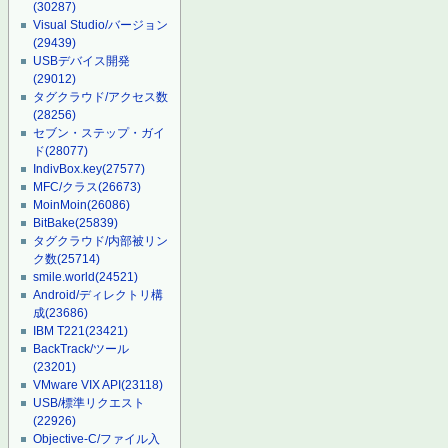
(30287)
Visual Studio/バージョン
(29439)
USBデバイス開発
(29012)
タグクラウド/アクセス数
(28256)
セブン・ステップ・ガイ
ド
(28077)
IndivBox.key
(27577)
MFC/クラス
(26673)
MoinMoin
(26086)
BitBake
(25839)
タグクラウド/内部被リン
ク数
(25714)
smile.world
(24521)
Android/ディレクトリ構
成
(23686)
IBM T221
(23421)
BackTrack/ツール
(23201)
VMware VIX API
(23118)
USB/標準リクエスト
(22926)
Objective-C/ファイル入