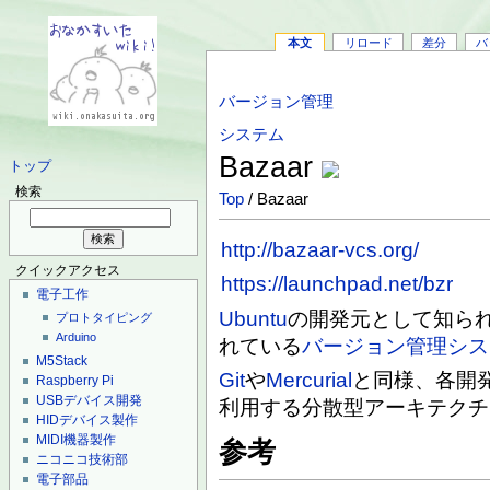
本文
リロード
差分
バ
バージョン管理
システム
Bazaar
トップ
検索
Top
/ Bazaar
http://bazaar-vcs.org/
クイックアクセス
https://launchpad.net/bzr
電子工作
Ubuntu
の開発元として知ら
プロトタイピング
Arduino
れている
バージョン管理シス
M5Stack
Git
や
Mercurial
と同様、各開
Raspberry Pi
USBデバイス開発
利用する分散型アーキテクチ
HIDデバイス製作
MIDI機器製作
参考
ニコニコ技術部
電子部品