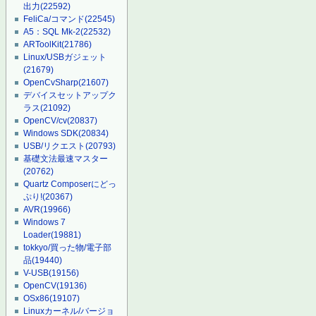
出力
(22592)
FeliCa/コマンド
(22545)
A5：SQL Mk-2
(22532)
ARToolKit
(21786)
Linux/USBガジェット
(21679)
OpenCvSharp
(21607)
デバイスセットアップク
ラス
(21092)
OpenCV/cv
(20837)
Windows SDK
(20834)
USB/リクエスト
(20793)
基礎文法最速マスター
(20762)
Quartz Composerにどっ
ぷり!
(20367)
AVR
(19966)
Windows 7
Loader
(19881)
tokkyo/買った物/電子部
品
(19440)
V-USB
(19156)
OpenCV
(19136)
OSx86
(19107)
Linuxカーネル/バージョ