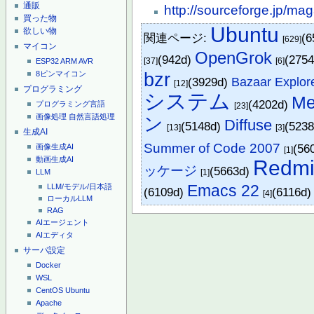
通販
http://sourceforge.jp/m
買った物
Ubuntu
欲しい物
関連ページ:
(6
[629]
マイコン
OpenGrok
(942d)
(275
[37]
[6]
ESP32
ARM
AVR
8ピンマイコン
bzr
(3929d)
Bazaar Explor
[12]
プログラミング
システム
Me
(4202d)
プログラミング言語
[23]
画像処理
自然言語処理
ン
Diffuse
(5148d)
(523
[13]
[3]
生成AI
Summer of Code 2007
(56
画像生成AI
[1]
動画生成AI
Redm
ッケージ
(5663d)
LLM
[1]
Emacs 22
LLM/モデル/日本語
(6109d)
(6116d
[4]
ローカルLLM
RAG
AIエージェント
AIエディタ
サーバ設定
Docker
WSL
CentOS
Ubuntu
Apache