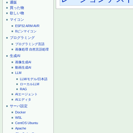
通販
買った物
欲しい物
マイコン
ESP32
ARM
AVR
8ピンマイコン
プログラミング
プログラミング言語
画像処理
自然言語処理
生成AI
画像生成AI
動画生成AI
LLM
LLM/モデル/日本語
ローカルLLM
RAG
AIエージェント
AIエディタ
サーバ設定
Docker
WSL
CentOS
Ubuntu
Apache