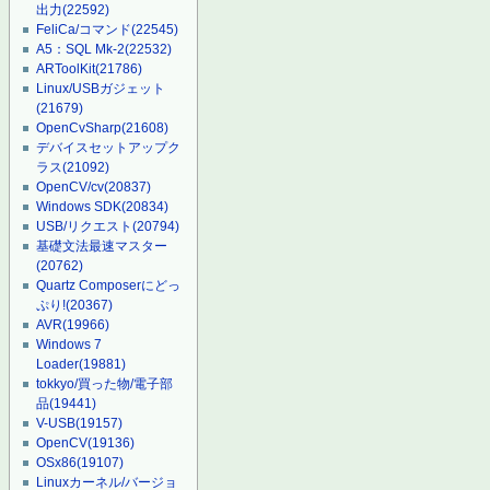
出力
(22592)
FeliCa/コマンド
(22545)
A5：SQL Mk-2
(22532)
ARToolKit
(21786)
Linux/USBガジェット
(21679)
OpenCvSharp
(21608)
デバイスセットアップク
ラス
(21092)
OpenCV/cv
(20837)
Windows SDK
(20834)
USB/リクエスト
(20794)
基礎文法最速マスター
(20762)
Quartz Composerにどっ
ぷり!
(20367)
AVR
(19966)
Windows 7
Loader
(19881)
tokkyo/買った物/電子部
品
(19441)
V-USB
(19157)
OpenCV
(19136)
OSx86
(19107)
Linuxカーネル/バージョ