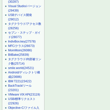
(30287)
Visual Studio/バージョン
(29439)
USBデバイス開発
(29012)
タグクラウド/アクセス数
(28256)
セブン・ステップ・ガイ
ド
(28077)
IndivBox.key
(27578)
MFC/クラス
(26673)
MoinMoin
(26086)
BitBake
(25839)
タグクラウド/内部被リン
ク数
(25714)
smile.world
(24521)
Android/ディレクトリ構
成
(23686)
IBM T221
(23422)
BackTrack/ツール
(23201)
VMware VIX API
(23119)
USB/標準リクエスト
(22926)
Objective-C/ファイル入