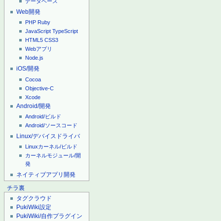
データベース
Web開発
PHP
Ruby
JavaScript
TypeScript
HTML5
CSS3
Webアプリ
Node.js
iOS/開発
Cocoa
Objective-C
Xcode
Android/開発
Android/ビルド
Android/ソースコード
Linux/デバイスドライバ
Linuxカーネル/ビルド
カーネルモジュール/開
発
ネイティブアプリ開発
チラ裏
タグクラウド
PukiWiki設定
PukiWiki/自作プラグイン