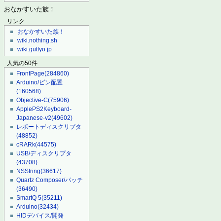
おなかすいた族！
リンク
おなかすいた族！
wiki.nothing.sh
wiki.guttyo.jp
人気の50件
FrontPage
(284860)
Arduino/ピン配置
(160568)
Objective-C
(75906)
ApplePS2Keyboard-
Japanese-v2
(49602)
レポートディスクリプタ
(48852)
cRARk
(44575)
USB/ディスクリプタ
(43708)
NSString
(36617)
Quartz Composer/パッチ
(36490)
SmartQ 5
(35211)
Arduino
(32434)
HIDデバイス/開発