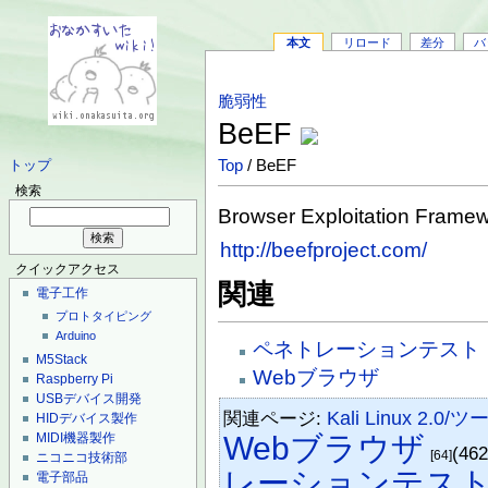
本文
リロード
差分
バ
脆弱性
BeEF
Top
/ BeEF
トップ
検索
Browser Exploitation Frame
http://beefproject.com/
クイックアクセス
関連
電子工作
プロトタイピング
Arduino
ペネトレーションテスト
M5Stack
Webブラウザ
Raspberry Pi
USBデバイス開発
関連ページ:
Kali Linux 2.0/
HIDデバイス製作
Webブラウザ
MIDI機器製作
(46
[64]
ニコニコ技術部
レーションテス
電子部品