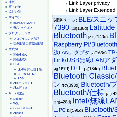
通販
Link Layer privacy
買った物
Link Layer Extended S
欲しい物
マイコン
BLE/スニッ
関連ページ:
ESP32
ARM
AVR
7390
Latitude
(138d)
8ピンマイコン
[13]
Bluetooth
B
プログラミング
(140d)
[295]
プログラミング言語
Raspberry Pi/Bluetoot
画像処理
自然言語処理
生成AI
TP-
線LANアダプタ
(163d)
[2]
画像生成AI
Link/USB無線LANア
動画生成AI
LLM
Bluet
DLE
(167d)
(184d)
[4]
[5]
LLM/モデル/日本語
Bluetooth Classi
ローカルLLM
RAG
ン
Bluetoo
AIエージェント
(393d)
[10]
AIエディタ
Bluetooth/仕様
(4
サーバ設定
[28]
Intel/無線LA
Docker
(428d)
[27]
WSL
Bluetooth
CentOS
Ubuntu
ニPC
(596d)
[2]
Apache