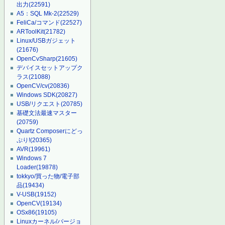
出力
(22591)
A5：SQL Mk-2
(22529)
FeliCa/コマンド
(22527)
ARToolKit
(21782)
Linux/USBガジェット
(21676)
OpenCvSharp
(21605)
デバイスセットアップク
ラス
(21088)
OpenCV/cv
(20836)
Windows SDK
(20827)
USB/リクエスト
(20785)
基礎文法最速マスター
(20759)
Quartz Composerにどっ
ぷり!
(20365)
AVR
(19961)
Windows 7
Loader
(19878)
tokkyo/買った物/電子部
品
(19434)
V-USB
(19152)
OpenCV
(19134)
OSx86
(19105)
Linuxカーネル/バージョ