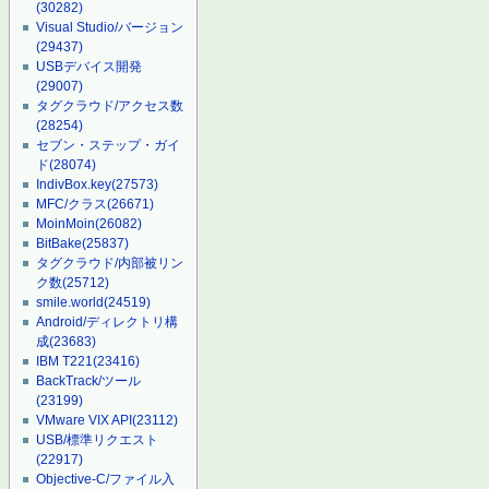
(30282)
Visual Studio/バージョン
(29437)
USBデバイス開発
(29007)
タグクラウド/アクセス数
(28254)
セブン・ステップ・ガイ
ド
(28074)
IndivBox.key
(27573)
MFC/クラス
(26671)
MoinMoin
(26082)
BitBake
(25837)
タグクラウド/内部被リン
ク数
(25712)
smile.world
(24519)
Android/ディレクトリ構
成
(23683)
IBM T221
(23416)
BackTrack/ツール
(23199)
VMware VIX API
(23112)
USB/標準リクエスト
(22917)
Objective-C/ファイル入