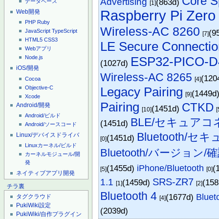
Core S
Advertising
(863d)
データベース
[1]
Raspberry Pi Zero
Web開発
PHP
Ruby
Wireless-AC 8260
(9
JavaScript
TypeScript
[7]
HTML5
CSS3
LE Secure Connectio
Webアプリ
ESP32-PICO-D
Node.js
(1027d)
iOS/開発
Wireless-AC 8265
(120
Cocoa
[4]
Objective-C
Legacy Pairing
(1449d
[9]
Xcode
Pairing
CTKD
Android/開発
(1451d)
[10]
[
Android/ビルド
BLE/セキュア
(1451d)
Android/ソースコード
Bluetooth
Linux/デバイスドライバ
(1451d)
[0]
Linuxカーネル/ビルド
Bluetooth/バージョン/
カーネルモジュール/開
発
(1455d)
iPhone/Bluetooth
(
[5]
[0]
ネイティブアプリ開発
SRS-ZR7
1.1
(1459d)
(15
[1]
[2]
チラ裏
Bluetooth 4
(1677d)
Blue
タグクラウド
[4]
PukiWiki設定
(2039d)
PukiWiki/自作プラグイン