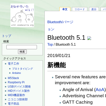
本文
リロード
差分
バ
Bluetooth/バージ
ョン
Bluetooth 5.1
トップ
検索
Top
/ Bluetooth 5.1
2019/01/21
クイックアクセス
新機能
電子工作
プロトタイピング
Arduino
Several new features are
M5Stack
improvement are:
Raspberry Pi
USBデバイス開発
Angle of Arrival (
AoA
HIDデバイス製作
Advertising Channel 
MIDI機器製作
ニコニコ技術部
GATT Caching
電子部品