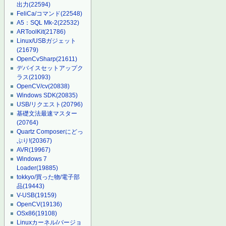
出力
(22594)
FeliCa/コマンド
(22548)
A5：SQL Mk-2
(22532)
ARToolKit
(21786)
Linux/USBガジェット
(21679)
OpenCvSharp
(21611)
デバイスセットアップク
ラス
(21093)
OpenCV/cv
(20838)
Windows SDK
(20835)
USB/リクエスト
(20796)
基礎文法最速マスター
(20764)
Quartz Composerにどっ
ぷり!
(20367)
AVR
(19967)
Windows 7
Loader
(19885)
tokkyo/買った物/電子部
品
(19443)
V-USB
(19159)
OpenCV
(19136)
OSx86
(19108)
Linuxカーネル/バージョ