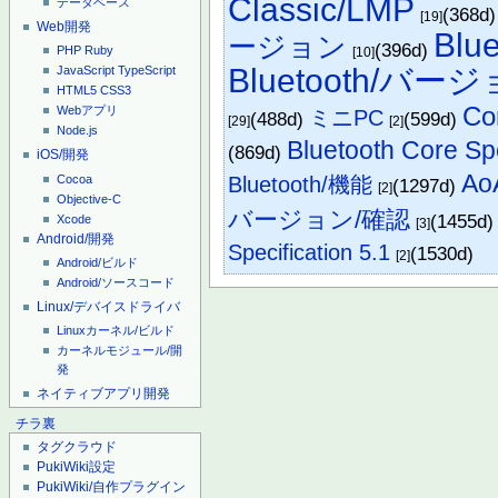
Classic/LMP
データベース
(368d
[19]
Web開発
Blu
ージョン
(396d)
PHP
Ruby
[10]
Bluetooth/バー
JavaScript
TypeScript
HTML5
CSS3
Co
Webアプリ
ミニPC
(488d)
(599d)
[29]
[2]
Node.js
Bluetooth Core Sp
(869d)
iOS/開発
Ao
Bluetooth/機能
Cocoa
(1297d)
[2]
Objective-C
バージョン/確認
(1455d
Xcode
[3]
Android/開発
Specification 5.1
(1530d)
[2]
Android/ビルド
Android/ソースコード
Linux/デバイスドライバ
Linuxカーネル/ビルド
カーネルモジュール/開
発
ネイティブアプリ開発
チラ裏
タグクラウド
PukiWiki設定
PukiWiki/自作プラグイン