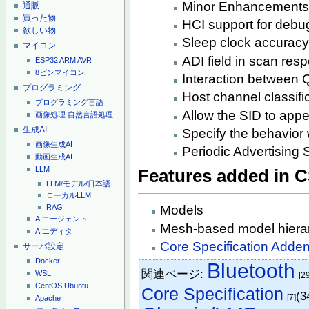
Minor Enhancements
通販
買った物
HCI support for debu
欲しい物
Sleep clock accurac
マイコン
ADI field in scan res
ESP32
ARM
AVR
8ピンマイコン
Interaction between 
プログラミング
Host channel classifi
プログラミング言語
Allow the SID to appe
画像処理
自然言語処理
生成AI
Specify the behavior 
画像生成AI
Periodic Advertising 
動画生成AI
LLM
Features added in C
LLM/モデル/日本語
ローカルLLM
RAG
Models
AIエージェント
Mesh-based model hiera
AIエディタ
Core Specification Adde
サーバ設定
Docker
Bluetooth
関連ページ:
WSL
[2
CentOS
Ubuntu
Core Specification
(3
[7]
Apache