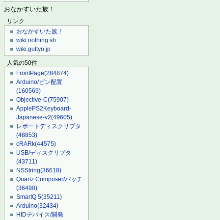
おなかすいた族！
リンク
おなかすいた族！
wiki.nothing.sh
wiki.guttyo.jp
人気の50件
FrontPage
(284874)
Arduino/ピン配置
(160569)
Objective-C
(75907)
ApplePS2Keyboard-
Japanese-v2
(49605)
レポートディスクリプタ
(48853)
cRARk
(44575)
USB/ディスクリプタ
(43711)
NSString
(36618)
Quartz Composer/パッチ
(36490)
SmartQ 5
(35211)
Arduino
(32434)
HIDデバイス/開発