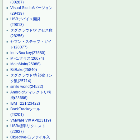
(30287)
Visual Studio/バージョン
(29439)
USBデバイス開発
(29013)
タグクラウド/アクセス数
(28256)
セブン・ステップ・ガイ
ド
(28077)
IndivBox.key
(27580)
MFC/クラス
(26674)
MoinMoin
(26088)
BitBake
(25840)
タグクラウド/内部被リン
ク数
(25714)
smile.world
(24522)
Android/ディレクトリ構
成
(23686)
IBM T221
(23422)
BackTrack/ツール
(23201)
VMware VIX API
(23119)
USB/標準リクエスト
(22927)
Objective-C/ファイル入