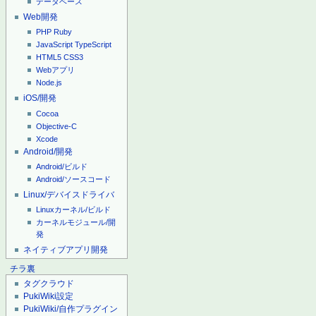
データベース
Web開発
PHP
Ruby
JavaScript
TypeScript
HTML5
CSS3
Webアプリ
Node.js
iOS/開発
Cocoa
Objective-C
Xcode
Android/開発
Android/ビルド
Android/ソースコード
Linux/デバイスドライバ
Linuxカーネル/ビルド
カーネルモジュール/開
発
ネイティブアプリ開発
チラ裏
タグクラウド
PukiWiki設定
PukiWiki/自作プラグイン