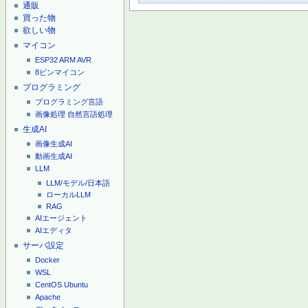
通販
買った物
欲しい物
マイコン
ESP32
ARM
AVR
8ピンマイコン
プログラミング
プログラミング言語
画像処理
自然言語処理
生成AI
画像生成AI
動画生成AI
LLM
LLM/モデル/日本語
ローカルLLM
RAG
AIエージェント
AIエディタ
サーバ設定
Docker
WSL
CentOS
Ubuntu
Apache