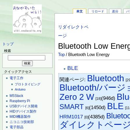
本文
リロード
差分
バ
リダイレクトペ
ージ
Bluetooth Low Ener
トップ
検索
Top
/ Bluetooth Low Energy
BLE
クイックアクセス
Bluetooth
電子工作
関連ページ:
[2
プロトタイピング
Bluetooth/バー
Arduino
Blu
Zero 2 W
M5Stack
(946d)
[18]
Raspberry Pi
BLE
SMART
USBデバイス開発
(1450d)
[6]
[11
HIDデバイス製作
Blueto
HRM1017
(4385d)
MIDI機器製作
[0]
ダイレクトペー
ニコニコ技術部
電子部品