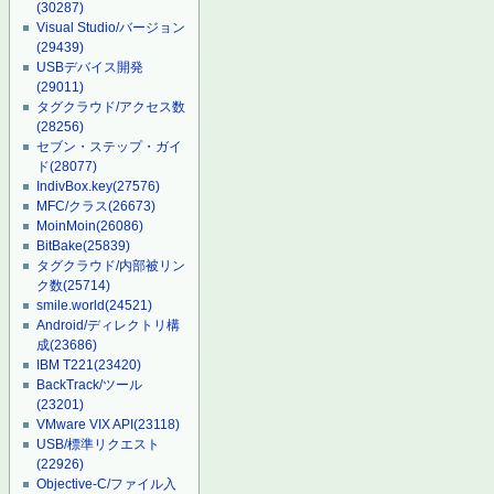
(30287)
Visual Studio/バージョン
(29439)
USBデバイス開発
(29011)
タグクラウド/アクセス数
(28256)
セブン・ステップ・ガイ
ド
(28077)
IndivBox.key
(27576)
MFC/クラス
(26673)
MoinMoin
(26086)
BitBake
(25839)
タグクラウド/内部被リン
ク数
(25714)
smile.world
(24521)
Android/ディレクトリ構
成
(23686)
IBM T221
(23420)
BackTrack/ツール
(23201)
VMware VIX API
(23118)
USB/標準リクエスト
(22926)
Objective-C/ファイル入