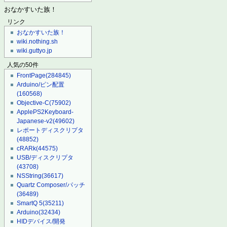
おなかすいた族！
リンク
おなかすいた族！
wiki.nothing.sh
wiki.guttyo.jp
人気の50件
FrontPage
(284845)
Arduino/ピン配置
(160568)
Objective-C
(75902)
ApplePS2Keyboard-
Japanese-v2
(49602)
レポートディスクリプタ
(48852)
cRARk
(44575)
USB/ディスクリプタ
(43708)
NSString
(36617)
Quartz Composer/パッチ
(36489)
SmartQ 5
(35211)
Arduino
(32434)
HIDデバイス/開発