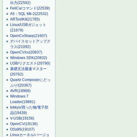
出力
(22592)
FeliCa/コマンド
(22539)
A5：SQL Mk-2
(22532)
ARToolKit
(21785)
Linux/USBガジェット
(21679)
OpenCvSharp
(21607)
デバイスセットアップク
ラス
(21092)
OpenCV/cv
(20837)
Windows SDK
(20832)
USB/リクエスト
(20790)
基礎文法最速マスター
(20762)
Quartz Composerにどっ
ぷり!
(20367)
AVR
(19966)
Windows 7
Loader
(19881)
tokkyo/買った物/電子部
品
(19439)
V-USB
(19156)
OpenCV
(19136)
OSx86
(19107)
Linuxカーネル/バージョ