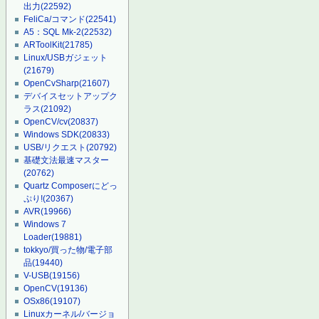
出力
(22592)
FeliCa/コマンド
(22541)
A5：SQL Mk-2
(22532)
ARToolKit
(21785)
Linux/USBガジェット
(21679)
OpenCvSharp
(21607)
デバイスセットアップク
ラス
(21092)
OpenCV/cv
(20837)
Windows SDK
(20833)
USB/リクエスト
(20792)
基礎文法最速マスター
(20762)
Quartz Composerにどっ
ぷり!
(20367)
AVR
(19966)
Windows 7
Loader
(19881)
tokkyo/買った物/電子部
品
(19440)
V-USB
(19156)
OpenCV
(19136)
OSx86
(19107)
Linuxカーネル/バージョ