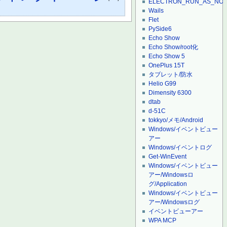
ELECTRON_RUN_AS_NO
Wails
Flet
PySide6
Echo Show
Echo Show/root化
Echo Show 5
OnePlus 15T
タブレット/防水
Helio G99
Dimensity 6300
dtab
d-51C
tokkyo/メモ/Android
Windows/イベントビュー
アー
Windows/イベントログ
Get-WinEvent
Windows/イベントビュー
アー/Windowsロ
グ/Application
Windows/イベントビュー
アー/Windowsログ
イベントビューアー
WPA MCP