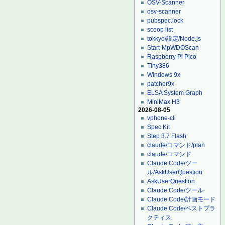
OSV-Scanner
osv-scanner
pubspec.lock
scoop list
tokkyo/設定/Node.js
Start-MpWDOScan
Raspberry Pi Pico
Tiny386
Windows 9x
patcher9x
ELSA System Graph
MiniMax H3
2026-08-05
vphone-cli
Spec Kit
Step 3.7 Flash
claude/コマンド/plan
claude/コマンド
Claude Code/ツー
ル/AskUserQuestion
AskUserQuestion
Claude Code/ツール
Claude Code/計画モード
Claude Code/ベストプラ
クティス