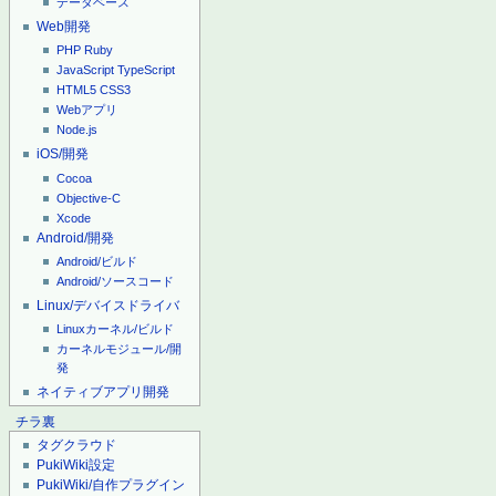
データベース
Web開発
PHP
Ruby
JavaScript
TypeScript
HTML5
CSS3
Webアプリ
Node.js
iOS/開発
Cocoa
Objective-C
Xcode
Android/開発
Android/ビルド
Android/ソースコード
Linux/デバイスドライバ
Linuxカーネル/ビルド
カーネルモジュール/開
発
ネイティブアプリ開発
チラ裏
タグクラウド
PukiWiki設定
PukiWiki/自作プラグイン