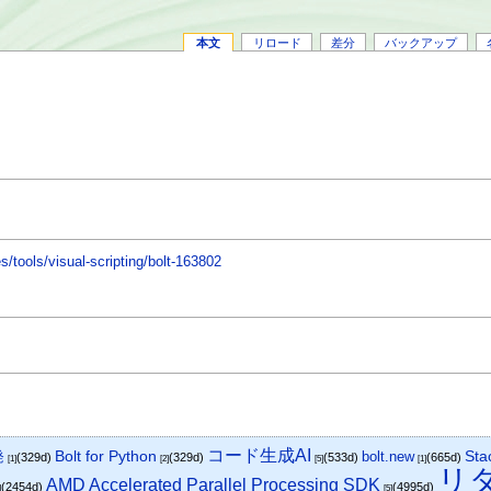
本文
リロード
差分
バックアップ
/tools/visual-scripting/bolt-163802
コード生成AI
発
Bolt for Python
bolt.new
Sta
(329d)
(329d)
(533d)
(665d)
[1]
[2]
[5]
[1]
リ
AMD Accelerated Parallel Processing SDK
(2454d)
(4995d)
]
[5]