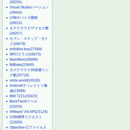
(30291)
Visual Studio/バージョン
(29443)
USBデバイス開発
(29015)
タグクラウド/アクセス数
(28257)
セブン・ステップ・ガイ
ド
(28078)
IndivBox.key
(27584)
MFC/クラス
(26675)
MoinMoin
(26088)
BitBake
(25840)
タグクラウド/内部被リン
ク数
(25716)
smile.world
(24526)
Android/ディレクトリ構
成
(23688)
IBM T221
(23423)
BackTrack/ツール
(23203)
VMware VIX API
(23124)
USB/標準リクエスト
(22930)
Objective-C/ファイル入