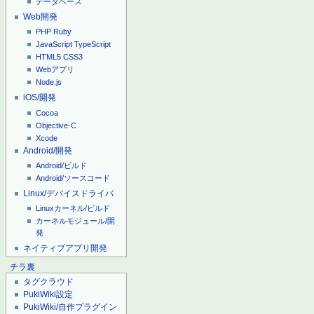
データベース
Web開発
PHP
Ruby
JavaScript
TypeScript
HTML5
CSS3
Webアプリ
Node.js
iOS/開発
Cocoa
Objective-C
Xcode
Android/開発
Android/ビルド
Android/ソースコード
Linux/デバイスドライバ
Linuxカーネル/ビルド
カーネルモジュール/開
発
ネイティブアプリ開発
チラ裏
タグクラウド
PukiWiki設定
PukiWiki/自作プラグイン