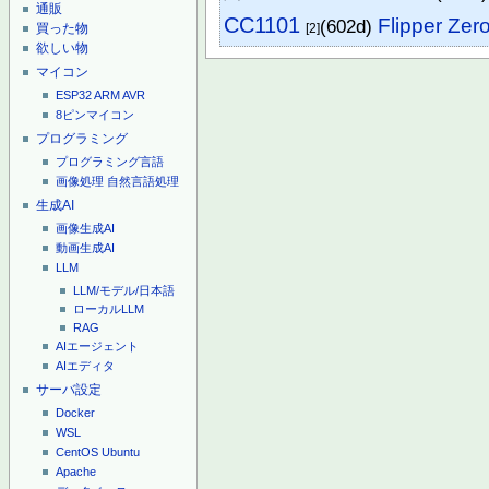
通販
CC1101
Flipper Zer
(602d)
[2]
買った物
欲しい物
マイコン
ESP32
ARM
AVR
8ピンマイコン
プログラミング
プログラミング言語
画像処理
自然言語処理
生成AI
画像生成AI
動画生成AI
LLM
LLM/モデル/日本語
ローカルLLM
RAG
AIエージェント
AIエディタ
サーバ設定
Docker
WSL
CentOS
Ubuntu
Apache