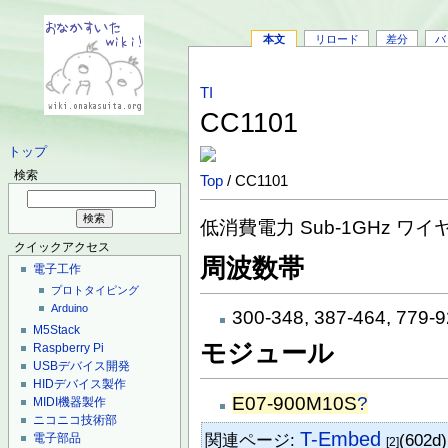
本文
リロード
差分
バ
TI
CC1101
トップ
検索
Top
/ CC1101
低消費電力 Sub-1GHz 
クイックアクセス
周波数帯
電子工作
プロトタイピング
Arduino
300-348, 387-464, 779
M5Stack
モジュール
Raspberry Pi
USBデバイス開発
HIDデバイス製作
E07-900M10S
?
MIDI機器製作
ニコニコ技術部
T-Embed
関連ページ:
(602d
電子部品
[2]