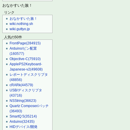
おなかすいた族！
リンク
おなかすいた族！
wiki.nothing.sh
wiki.guttyo.jp
人気の50件
FrontPage
(284915)
Arduino/ピン配置
(160577)
Objective-C
(75910)
ApplePS2Keyboard-
Japanese-v2
(49608)
レポートディスクリプタ
(48856)
cRARk
(44579)
USB/ディスクリプタ
(43716)
NSString
(36623)
Quartz Composer/パッチ
(36493)
SmartQ 5
(35214)
Arduino
(32435)
HIDデバイス/開発