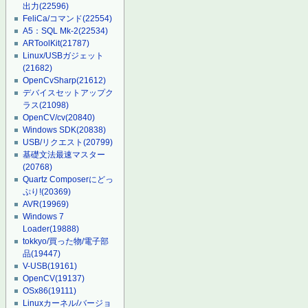
出力
(22596)
FeliCa/コマンド
(22554)
A5：SQL Mk-2
(22534)
ARToolKit
(21787)
Linux/USBガジェット
(21682)
OpenCvSharp
(21612)
デバイスセットアップク
ラス
(21098)
OpenCV/cv
(20840)
Windows SDK
(20838)
USB/リクエスト
(20799)
基礎文法最速マスター
(20768)
Quartz Composerにどっ
ぷり!
(20369)
AVR
(19969)
Windows 7
Loader
(19888)
tokkyo/買った物/電子部
品
(19447)
V-USB
(19161)
OpenCV
(19137)
OSx86
(19111)
Linuxカーネル/バージョ