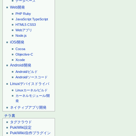
データベース
Web開発
PHP
Ruby
JavaScript
TypeScript
HTML5
CSS3
Webアプリ
Node.js
iOS/開発
Cocoa
Objective-C
Xcode
Android/開発
Android/ビルド
Android/ソースコード
Linux/デバイスドライバ
Linuxカーネル/ビルド
カーネルモジュール/開
発
ネイティブアプリ開発
チラ裏
タグクラウド
PukiWiki設定
PukiWiki/自作プラグイン