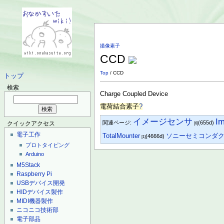
撮像素子
CCD
Top
/ CCD
トップ
検索
Charge Coupled Device
電荷結合素子
?
イメージセンサ
I
関連ページ:
(655d)
クイックアクセス
[6]
電子工作
TotalMounter
ソニーセミコンダ
(4666d)
[1]
プロトタイピング
Arduino
M5Stack
Raspberry Pi
USBデバイス開発
HIDデバイス製作
MIDI機器製作
ニコニコ技術部
電子部品