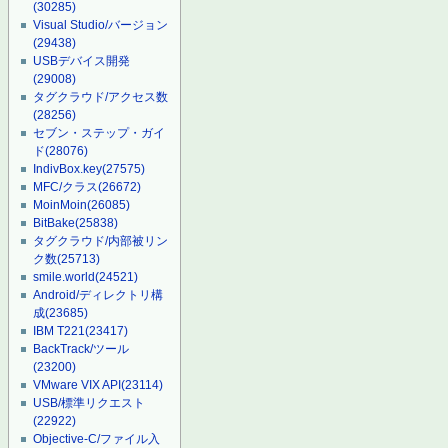
(30285)
Visual Studio/バージョン
(29438)
USBデバイス開発
(29008)
タグクラウド/アクセス数
(28256)
セブン・ステップ・ガイ
ド
(28076)
IndivBox.key
(27575)
MFC/クラス
(26672)
MoinMoin
(26085)
BitBake
(25838)
タグクラウド/内部被リン
ク数
(25713)
smile.world
(24521)
Android/ディレクトリ構
成
(23685)
IBM T221
(23417)
BackTrack/ツール
(23200)
VMware VIX API
(23114)
USB/標準リクエスト
(22922)
Objective-C/ファイル入