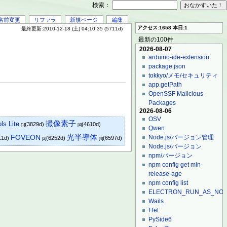
検索：
名前変更
リファラ
新規ページ
編集
アクセス:1658 本日:1
最終更新:2010-12-18 (土) 04:10:35 (5711d)
最新の100件
2026-08-07
arduino-ide-extension
package.json
tokkyo/メモ/セキュリティ
app.getPath
OpenSSF Malicious
Packages
2026-08-06
OSV
撮像素子
s Lite
(3829d)
(4610d)
[1]
[4]
Qwen
光半導体
FOVEON
Node.js/バージョン管理
11d)
(6252d)
(6597d)
[2]
[4]
Node.js/バージョン
npm/バージョン
npm config get min-
release-age
npm config list
ELECTRON_RUN_AS_NO
Wails
Flet
PySide6