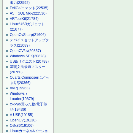
出力
(22592)
FeliCa/コマンド
(22535)
A5：SQL Mk-2
(22530)
ARToolKit
(21784)
Linux/USBガジェット
(21677)
OpenCvSharp
(21606)
デバイスセットアップク
ラス
(21089)
OpenCV/cv
(20837)
Windows SDK
(20828)
USB/リクエスト
(20788)
基礎文法最速マスター
(20760)
Quartz Composerにどっ
ぷり!
(20366)
AVR
(19963)
Windows 7
Loader
(19879)
tokkyo/買った物/電子部
品
(19436)
V-USB
(19155)
OpenCV
(19136)
OSx86
(19106)
Linuxカーネル/バージョ