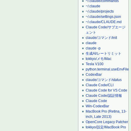
~/.claude/commands
~/.claude
~/.claude/projects
~/.claude/settings.json
~/.claude/CLAUDE.md
Claude Code/サブエージ
ェント
claude/コマンド/init
claude
claude -p
生成AI/レートリミット
tokkyo/メモ/Mac
Tesla V100
python.terminal.useEnvFile
CodexBar
claude/コマンド/status
Claude Code/CLI
Claude Code for VS Code
Claude Code/認証情報
Claude Code
Win-CodexBar
MacBook Pro (Retina, 13-
inch, Late 2013)
OpenCore Legacy Patcher
tokkyo/設定/MacBook Pro