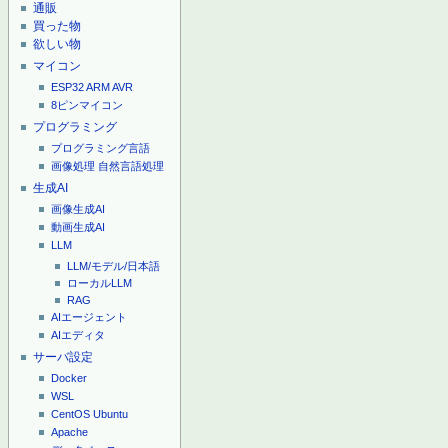
通販
買った物
欲しい物
マイコン
ESP32
ARM
AVR
8ピンマイコン
プログラミング
プログラミング言語
画像処理
自然言語処理
生成AI
画像生成AI
動画生成AI
LLM
LLM/モデル/日本語
ローカルLLM
RAG
AIエージェント
AIエディタ
サーバ設定
Docker
WSL
CentOS
Ubuntu
Apache