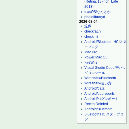
(Retina, 13-inch, Late
2013)
macOS/なんとかd
photolibraryd
2026-08-04
退職
checkra1n
checkm8
Android/Bluetooth HCIスヌ
ープログ
Mac Pro
Power Mac G5
FireWire
Visual Studio Code/デバッ
グコンソール
Wireshark/Bluetooth
Wireshark/使い方
Android/data
Android/bugreports
Android/バグレポート
RecentDeleted
Android/Bluetooth
Bluetooth HCIスヌープロ
グ