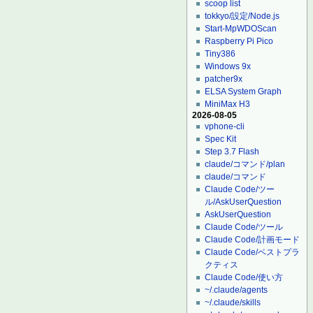
scoop list
tokkyo/設定/Node.js
Start-MpWDOScan
Raspberry Pi Pico
Tiny386
Windows 9x
patcher9x
ELSA System Graph
MiniMax H3
2026-08-05
vphone-cli
Spec Kit
Step 3.7 Flash
claude/コマンド/plan
claude/コマンド
Claude Code/ツー
ル/AskUserQuestion
AskUserQuestion
Claude Code/ツール
Claude Code/計画モード
Claude Code/ベストプラ
クティス
Claude Code/使い方
~/.claude/agents
~/.claude/skills