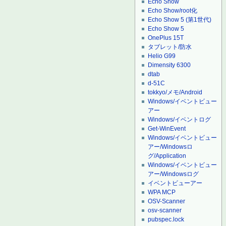
Echo Show
Echo Show/root化
Echo Show 5 (第1世代)
Echo Show 5
OnePlus 15T
タブレット/防水
Helio G99
Dimensity 6300
dtab
d-51C
tokkyo/メモ/Android
Windows/イベントビュー
アー
Windows/イベントログ
Get-WinEvent
Windows/イベントビュー
アー/Windowsロ
グ/Application
Windows/イベントビュー
アー/Windowsログ
イベントビューアー
WPA MCP
OSV-Scanner
osv-scanner
pubspec.lock