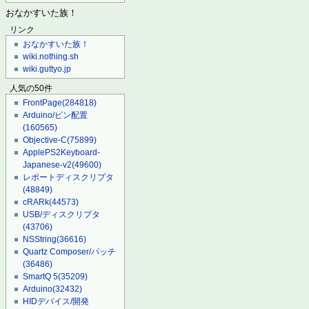
おなかすいた族！
リンク
おなかすいた族！
wiki.nothing.sh
wiki.guttyo.jp
人気の50件
FrontPage
(284818)
Arduino/ピン配置
(160565)
Objective-C
(75899)
ApplePS2Keyboard-
Japanese-v2
(49600)
レポートディスクリプタ
(48849)
cRARk
(44573)
USB/ディスクリプタ
(43706)
NSString
(36616)
Quartz Composer/パッチ
(36486)
SmartQ 5
(35209)
Arduino
(32432)
HIDデバイス/開発