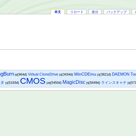
本文
リロード
差分
バックアップ
mgBurn
WinCDEmu
DAEMON Tool
Virtual CloneDrive
(964d)
(3434d)
(3821d)
[6]
[0]
[2]
CMOS
MagicDisc
クタ
ラインスキャナ
(5193d)
(5450d)
(5649d)
(57
[1]
[28]
[5]
[0]