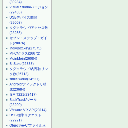
(30284)
Visual Studio/バージョン
(29438)
USBデバイス開発
(29008)
タグクラウド/アクセス数
(28255)
セブン・ステップ・ガイ
ド
(28076)
IndivBox.key
(27575)
MFC/クラス
(26672)
MoinMoin
(26084)
BitBake
(25838)
タグクラウド/内部被リン
ク数
(25713)
smile.world
(24521)
Android/ディレクトリ構
成
(23684)
IBM T221
(23417)
BackTrack/ツール
(23200)
VMware VIX API
(23114)
USB/標準リクエスト
(22921)
Objective-C/ファイル入