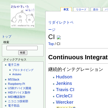
本文
リロード
差分
バ
リダイレクトペ
ージ
CI
トップ
検索
Top
/ CI
Continuous Integrat
クイックアクセス
電子工作
継続的インテグレーション
プロトタイピング
Arduino
Hudson
M5Stack
Jenkins
Raspberry Pi
USBデバイス開発
Travis CI
HIDデバイス製作
CircleCI
MIDI機器製作
ニコニコ技術部
Wercker
電子部品