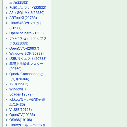
出力
(22592)
FeliCa/コマンド
(22532)
A5：SQL Mk-2
(22530)
ARToolKit
(21783)
Linux/USBガジェット
(21677)
OpenCvSharp
(21606)
デバイスセットアップク
ラス
(21089)
OpenCV/cv
(20837)
Windows SDK
(20828)
USB/リクエスト
(20788)
基礎文法最速マスター
(20760)
Quartz Composerにどっ
ぷり!
(20366)
AVR
(19963)
Windows 7
Loader
(19879)
tokkyo/買った物/電子部
品
(19435)
V-USB
(19153)
OpenCV
(19136)
OSx86
(19106)
Linuxカーネル/バージョ