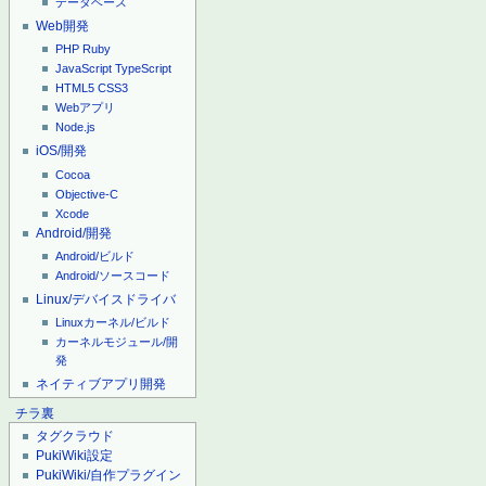
データベース
Web開発
PHP
Ruby
JavaScript
TypeScript
HTML5
CSS3
Webアプリ
Node.js
iOS/開発
Cocoa
Objective-C
Xcode
Android/開発
Android/ビルド
Android/ソースコード
Linux/デバイスドライバ
Linuxカーネル/ビルド
カーネルモジュール/開
発
ネイティブアプリ開発
チラ裏
タグクラウド
PukiWiki設定
PukiWiki/自作プラグイン