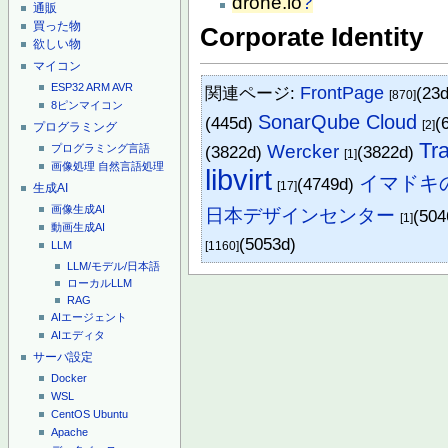
drone.io
?
通販
買った物
Corporate Identity
欲しい物
マイコン
ESP32
ARM
AVR
関連ページ:
FrontPage
(23
[870]
8ピンマイコン
SonarQube Cloud
(445d)
(
[2]
プログラミング
Tra
Wercker
プログラミング言語
(3822d)
(3822d)
[1]
画像処理
自然言語処理
libvirt
イマドキの
(4749d)
[17]
生成AI
画像生成AI
日本デザインセンター
(50
[1]
動画生成AI
(5053d)
LLM
[1160]
LLM/モデル/日本語
ローカルLLM
RAG
AIエージェント
AIエディタ
サーバ設定
Docker
WSL
CentOS
Ubuntu
Apache