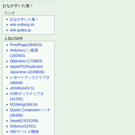
おなかすいた族！
リンク
おなかすいた族！
wiki.nothing.sh
wiki.guttyo.jp
人気の50件
FrontPage
(284810)
Arduino/ピン配置
(160563)
Objective-C
(75893)
ApplePS2Keyboard-
Japanese-v2
(49600)
レポートディスクリプタ
(48848)
cRARk
(44571)
USB/ディスクリプタ
(43705)
NSString
(36616)
Quartz Composer/パッチ
(36486)
SmartQ 5
(35209)
Arduino
(32431)
HIDデバイス/開発