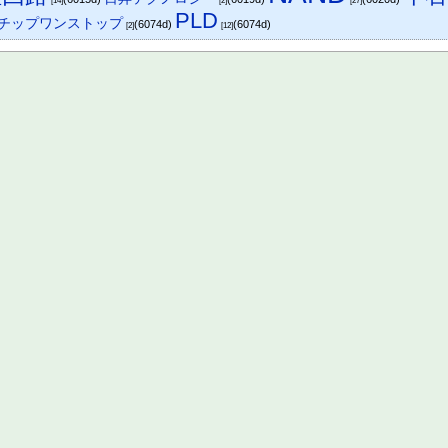
[14]
[2]
[27]
PLD
チップワンストップ
(6074d)
(6074d)
[2]
[12]