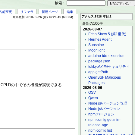
検索：
名前変更
リファラ
新規ページ
編集
アクセス:3928 本日:1
最終更新:2010-02-26 (金) 16:26:45 (6006d)
最新の100件
2026-08-07
Echo Show 5 (第1世代)
Hermes Agent
Sunshine
Moonlight
arduino-ide-extension
package.json
tokkyo/メモ/セキュリティ
app.getPath
OpenSSF Malicious
Packages
CPLDの中でその機能が実現できる
2026-08-06
OSV
Qwen
Node.js/バージョン管理
Node.js/バージョン
npm/バージョン
npm config get min-
release-age
npm config list