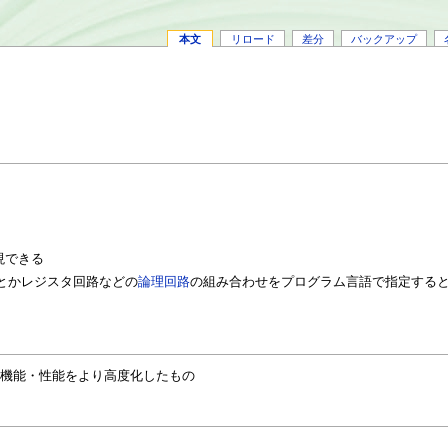
本文
リロード
差分
バックアップ
現できる
とかレジスタ回路などの
論理回路
の組み合わせをプログラム言語で指定すると
や機能・性能をより高度化したもの