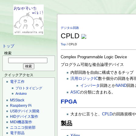
デジタル回路
CPLD
Top
/ CPLD
トップ
検索
Complex Programmable Logic Device
プログラム可能な複合論理デバイス
内部回路を自由に構成できるチップ
クイックアクセス
汎用ロジックIC
数十個分の回路を再
電子工作
インバータ
回路とか
NAND
回路
プロトタイピング
ASIC
の分類に含まれる。
Arduino
M5Stack
FPGA
Raspberry Pi
USBデバイス開発
大まかに言うと、
CPLD
の回路規模
HIDデバイス製作
MIDI機器製作
製品
ニコニコ技術部
電子部品
Xilinx