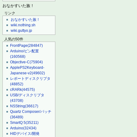
おなかすいた族！
リンク
おなかすいた族！
wiki.nothing.sh
wiki.guttyo.jp
人気の50件
FrontPage
(284847)
Arduino/ピン配置
(160568)
Objective-C
(75904)
ApplePS2Keyboard-
Japanese-v2
(49602)
レポートディスクリプタ
(48852)
cRARk
(44575)
USB/ディスクリプタ
(43708)
NSString
(36617)
Quartz Composer/パッチ
(36489)
SmartQ 5
(35211)
Arduino
(32434)
HIDデバイス/開発