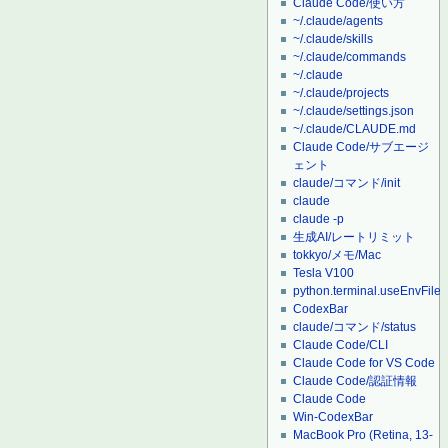
Claude Code/使い方
~/.claude/agents
~/.claude/skills
~/.claude/commands
~/.claude
~/.claude/projects
~/.claude/settings.json
~/.claude/CLAUDE.md
Claude Code/サブエージ
ェント
claude/コマンド/init
claude
claude -p
生成AI/レートリミット
tokkyo/メモ/Mac
Tesla V100
python.terminal.useEnvFile
CodexBar
claude/コマンド/status
Claude Code/CLI
Claude Code for VS Code
Claude Code/認証情報
Claude Code
Win-CodexBar
MacBook Pro (Retina, 13-