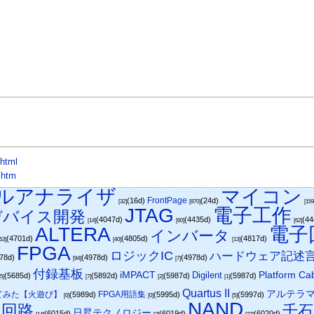
.html
.htm
コルアナライザ
マイコン
FrontPage
(16d)
(24d)
[32]
[870]
[159
JTAG
電子工作
デバイス開発
(4047d)
(4435d)
(4
[14]
[60]
[62]
ALTERA
電子
インバータ
(4701d)
(4805d)
(4817d)
[53]
[40]
[13]
FPGA
ロジックIC
ハードウェア記述
978d)
(4978d)
(4978d)
[94]
[7]
付録基板
Platform Cab
iMPACT
Digilent
(5685d)
(5892d)
(5987d)
(5987d)
[5]
[7]
[2]
[1]
Quartus II
アルテラマ
てみた【火遊び】
FPGA用語集
(5989d)
(5995d)
(5997d)
[0]
[0]
[5]
NAND
理回路
千石
日昇テクノロジー
(6015d)
(6019d)
(6020d)