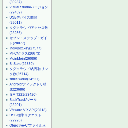
(30287)
Visual Studio/バージョン
(29439)
USBデバイス開発
(29011)
タグクラウド/アクセス数
(28256)
セブン・ステップ・ガイ
ド
(28077)
IndivBox.key
(27577)
MFC/クラス
(26673)
MoinMoin
(26086)
BitBake
(25839)
タグクラウド/内部被リン
ク数
(25714)
smile.world
(24521)
Android/ディレクトリ構
成
(23686)
IBM T221
(23420)
BackTrack/ツール
(23201)
VMware VIX API
(23118)
USB/標準リクエスト
(22926)
Objective-C/ファイル入