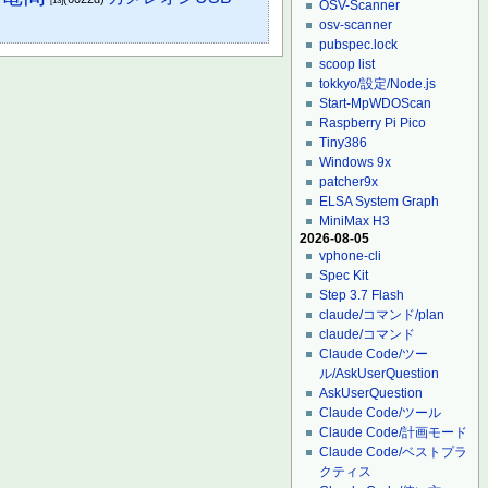
[13]
OSV-Scanner
osv-scanner
pubspec.lock
scoop list
tokkyo/設定/Node.js
Start-MpWDOScan
Raspberry Pi Pico
Tiny386
Windows 9x
patcher9x
ELSA System Graph
MiniMax H3
2026-08-05
vphone-cli
Spec Kit
Step 3.7 Flash
claude/コマンド/plan
claude/コマンド
Claude Code/ツー
ル/AskUserQuestion
AskUserQuestion
Claude Code/ツール
Claude Code/計画モード
Claude Code/ベストプラ
クティス