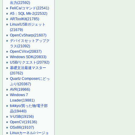
出力
(22592)
FeliCa/コマンド
(22541)
A5：SQL Mk-2
(22532)
ARToolKit
(21785)
Linux/USBガジェット
(21679)
OpenCvSharp
(21607)
デバイスセットアップク
ラス
(21092)
OpenCV/cv
(20837)
Windows SDK
(20833)
USB/リクエスト
(20792)
基礎文法最速マスター
(20762)
Quartz Composerにどっ
ぷり!
(20367)
AVR
(19966)
Windows 7
Loader
(19881)
tokkyo/買った物/電子部
品
(19440)
V-USB
(19156)
OpenCV
(19136)
OSx86
(19107)
Linuxカーネル/バージョ