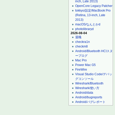
inch, Late 2013)
OpenCore Legacy Patcher
tokkyo/設定/MacBook Pro
(Retina, 13-inch, Late
2013)
macOS/なんとかd
photolibraryd
2026-08-04
退職
checkra1n
checkm8
Android/Bluetooth HCIスヌ
ープログ
Mac Pro
Power Mac G5
FireWire
Visual Studio Code/デバッ
グコンソール
Wireshark/Bluetooth
Wireshark/使い方
Android/data
Android/bugreports
Android/バグレポート