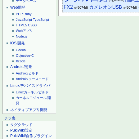
[29]
データベース
FX2
カメレオンUSB
Web開発
(6074d)
(6074d)
[5]
[4]
PHP
Ruby
JavaScript
TypeScript
HTML5
CSS3
Webアプリ
Node.js
iOS/開発
Cocoa
Objective-C
Xcode
Android/開発
Android/ビルド
Android/ソースコード
Linux/デバイスドライバ
Linuxカーネル/ビルド
カーネルモジュール/開
発
ネイティブアプリ開発
チラ裏
タグクラウド
PukiWiki設定
PukiWiki/自作プラグイン