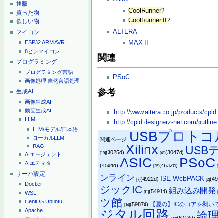
通販
CoolRunner
?
買った物
CoolRunner II
?
欲しい物
ALTERA
マイコン
MAX II
ESP32
ARM
AVR
8ピンマイコン
関連
プログラミング
プログラミング言語
PSoC
画像処理
自然言語処理
参考
生成AI
画像生成AI
動画生成AI
http://www.altera.co.jp/products/cpld
LLM
http://cpld.designerz-net.com/outline
LLM/モデル/日本語
USBプロト
ローカルLLM
関連ページ:
Xilinx
RAG
USB
(3025d)
(3047d)
[19]
[42]
AIエージェント
ASIC
PSoC
AIエディタ
(4504d)
(4632d)
[25]
サーバ設定
ンライン
ISE WebPACK
(4922d)
(4
[7]
[2]
Docker
ジックIC
組み込み開発
(5491d)
[11]
WSL
ツ館
CentOS
Ubuntu
【夏の】ICのコアを剥い
(5987d)
[14]
ジタル回路
Apache
論
(6013d)