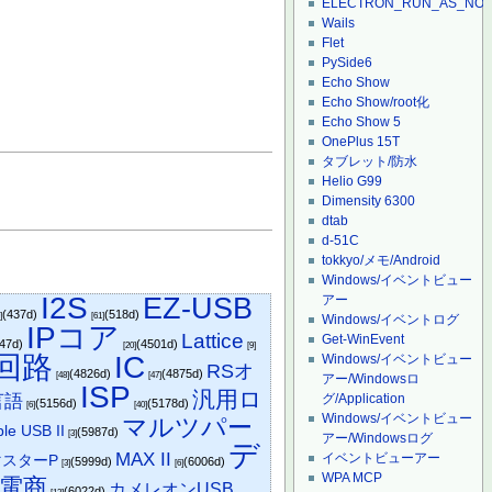
ELECTRON_RUN_AS_NO
Wails
Flet
PySide6
Echo Show
Echo Show/root化
Echo Show 5
OnePlus 15T
タブレット/防水
Helio G99
Dimensity 6300
dtab
d-51C
tokkyo/メモ/Android
Windows/イベントビュー
I2S
EZ-USB
アー
(437d)
(518d)
]
[61]
Windows/イベントログ
IPコア
Lattice
Get-WinEvent
447d)
(4501d)
[20]
[9]
回路
IC
Windows/イベントビュー
RSオ
(4826d)
(4875d)
[48]
[47]
アー/Windowsロ
ISP
汎用ロ
言語
グ/Application
(5156d)
(5178d)
[6]
[40]
Windows/イベントビュー
マルツパー
le USB II
(5987d)
[3]
アー/Windowsログ
デ
MAX II
イベントビューアー
スターP
(5999d)
(6006d)
[3]
[6]
WPA MCP
電商
カメレオンUSB
(6022d)