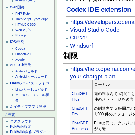
データベース
Web開発
Codex IDE extension
PHP
Ruby
JavaScript
TypeScript
https://developers.open
HTML5
CSS3
Visual Studio Code
Webアプリ
Node.js
Cursor
iOS/開発
Windsurf
Cocoa
制限
Objective-C
Xcode
Android/開発
https://help.openai.com/
Android/ビルド
your-chatgpt-plan
Android/ソースコード
Linux/デバイスドライバ
ローカル
Linuxカーネル/ビルド
ChatGPT
週の制限内で5時間ごとに 
カーネルモジュール/開
Plus
件のメッセージを送信
発
ネイティブアプリ開発
ChatGPT
の制限内で 5 時間ごとに
Pro
1,500 件のメッセージ
チラ裏
タグクラウド
ChatGPT
Plusと同じ。クレジ
PukiWiki設定
Business
が可能
PukiWiki/自作プラグイン