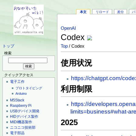
本文
リロード
差分
バ
OpenAI
Codex
Top
/ Codex
トップ
検索
使用状況
クイックアクセス
https://chatgpt.com/code
電子工作
利用制限
プロトタイピング
Arduino
M5Stack
https://developers.open
Raspberry Pi
limits=business#what-are
USBデバイス開発
HIDデバイス製作
2025
MIDI機器製作
ニコニコ技術部
電子部品