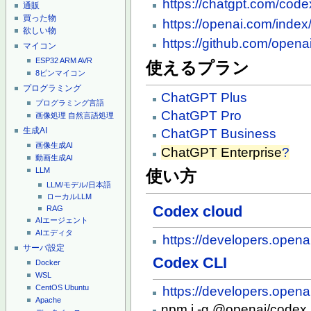
https://chatgpt.com/code
通販
買った物
https://openai.com/index
欲しい物
https://github.com/opena
マイコン
ESP32
ARM
AVR
使えるプラン
8ピンマイコン
プログラミング
ChatGPT Plus
プログラミング言語
ChatGPT Pro
画像処理
自然言語処理
生成AI
ChatGPT Business
画像生成AI
ChatGPT Enterprise
?
動画生成AI
LLM
使い方
LLM/モデル/日本語
ローカルLLM
Codex cloud
RAG
AIエージェント
AIエディタ
https://developers.open
サーバ設定
Codex CLI
Docker
WSL
CentOS
Ubuntu
https://developers.opena
Apache
npm i -g @openai/codex