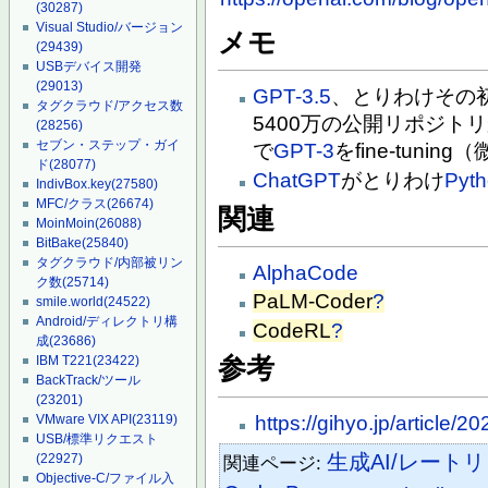
(30287)
Visual Studio/バージョン
メモ
(29439)
USBデバイス開発
(29013)
GPT-3.5
、とりわけその初
タグクラウド/アクセス数
5400万の公開リポジトリ
(28256)
セブン・ステップ・ガイ
で
GPT-3
をfine-tun
ド
(28077)
ChatGPT
がとりわけ
Pyt
IndivBox.key
(27580)
MFC/クラス
(26674)
関連
MoinMoin
(26088)
BitBake
(25840)
タグクラウド/内部被リン
AlphaCode
ク数
(25714)
PaLM-Coder
?
smile.world
(24522)
Android/ディレクトリ構
CodeRL
?
成
(23686)
IBM T221
(23422)
参考
BackTrack/ツール
(23201)
https://gihyo.jp/article/
VMware VIX API
(23119)
USB/標準リクエスト
生成AI/レート
(22927)
関連ページ:
Objective-C/ファイル入