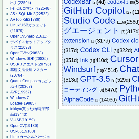
CodexBar
(4d)
codex-lb
(
[2]
[0]
出力
(22594)
GitHub Copilot
FeliCa/コマンド
(22548)
(1
[27]
A5：SQL Mk-2
(22532)
Studio Code
ARToolKit
(21786)
(256d
[116]
Linux/USBガジェット
グエージェント
(317
(21679)
[7]
OpenCvSharp
(21611)
extension
Codex cl
(317d)
[1]
デバイスセットアップク
ラス
(21093)
Codex CLI
(317d)
(322d)
A
[3]
OpenCV/cv
(20838)
Cursor
Windows SDK
(20835)
Ink
(351d)
(410d)
[1]
USB/リクエスト
(20796)
Cha
Windsurf
(451d)
基礎文法最速マスター
[10]
(20764)
GPT-3.5
C
(513d)
(529d)
[9]
Quartz Composerにどっ
Pyth
ぷり!
(20367)
コーディング
(647d)
[0]
AVR
(19967)
GitH
AlphaCode
Windows 7
(1403d)
[2]
Loader
(19885)
tokkyo/買った物/電子部
品
(19443)
V-USB
(19159)
OpenCV
(19136)
OSx86
(19108)
Linuxカーネル/バージョ