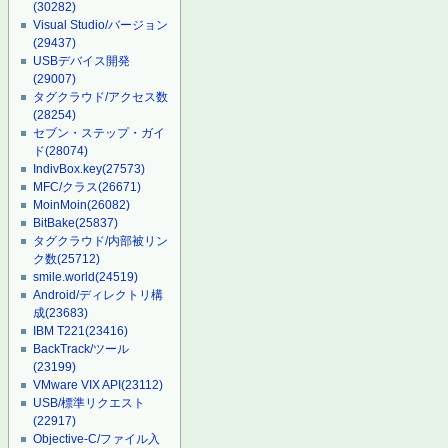
(30282)
Visual Studio/バージョン
(29437)
USBデバイス開発
(29007)
タグクラウド/アクセス数
(28254)
セブン・ステップ・ガイ
ド
(28074)
IndivBox.key
(27573)
MFC/クラス
(26671)
MoinMoin
(26082)
BitBake
(25837)
タグクラウド/内部被リン
ク数
(25712)
smile.world
(24519)
Android/ディレクトリ構
成
(23683)
IBM T221
(23416)
BackTrack/ツール
(23199)
VMware VIX API
(23112)
USB/標準リクエスト
(22917)
Objective-C/ファイル入