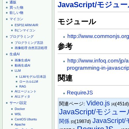
通販
JavaScript/モジュ
買った物
欲しい物
マイコン
モジュール
ESP32
ARM
AVR
8ピンマイコン
http://www.commonjs.org
プログラミング
プログラミング言語
参考
画像処理
自然言語処理
生成AI
http://www.infoq.com/jp/
画像生成AI
動画生成AI
programming-in-javascrip
LLM
関連
LLM/モデル/日本語
ローカルLLM
RAG
RequireJS
AIエージェント
AIエディタ
Video.js
関連ページ:
(451d
サーバ設定
[4]
Docker
JavaScript/モジュ
WSL
JavaScri
CentOS
Ubuntu
関係
(1987d)
[0]
Apache