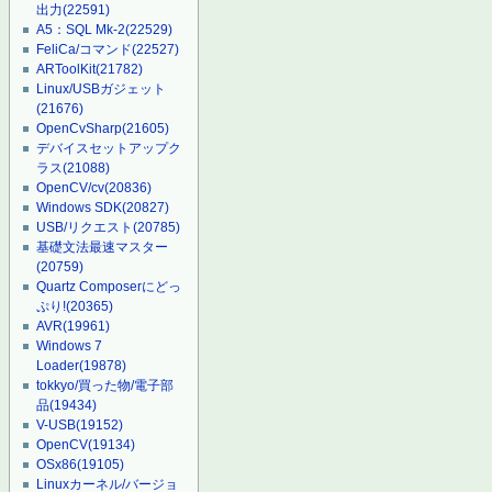
出力
(22591)
A5：SQL Mk-2
(22529)
FeliCa/コマンド
(22527)
ARToolKit
(21782)
Linux/USBガジェット
(21676)
OpenCvSharp
(21605)
デバイスセットアップク
ラス
(21088)
OpenCV/cv
(20836)
Windows SDK
(20827)
USB/リクエスト
(20785)
基礎文法最速マスター
(20759)
Quartz Composerにどっ
ぷり!
(20365)
AVR
(19961)
Windows 7
Loader
(19878)
tokkyo/買った物/電子部
品
(19434)
V-USB
(19152)
OpenCV
(19134)
OSx86
(19105)
Linuxカーネル/バージョ