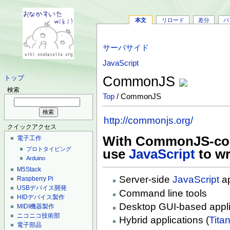
本文
リロード
差分
バ
サーバサイド
JavaScript
CommonJS
トップ
検索
Top
/ CommonJS
http://commonjs.org/
クイックアクセス
With CommonJS-com
電子工作
プロトタイピング
use
JavaScript
to wr
Arduino
M5Stack
Server-side
JavaScript
ap
Raspberry Pi
USBデバイス開発
Command line tools
HIDデバイス製作
Desktop GUI-based appli
MIDI機器製作
ニコニコ技術部
Hybrid applications (
Tita
電子部品