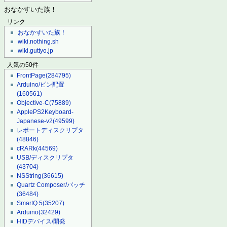
おなかすいた族！
リンク
おなかすいた族！
wiki.nothing.sh
wiki.guttyo.jp
人気の50件
FrontPage
(284795)
Arduino/ピン配置
(160561)
Objective-C
(75889)
ApplePS2Keyboard-
Japanese-v2
(49599)
レポートディスクリプタ
(48846)
cRARk
(44569)
USB/ディスクリプタ
(43704)
NSString
(36615)
Quartz Composer/パッチ
(36484)
SmartQ 5
(35207)
Arduino
(32429)
HIDデバイス/開発