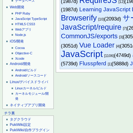
RequireJS
(1987d)
(19
データベース
[12]
Web開発
Learning JavaScript 
(1987d)
PHP
Ruby
Browserify
サー
(2093d)
JavaScript
TypeScript
[10]
HTML5
CSS3
JavaScript/require
(2
[7]
Webアプリ
CommonJS/exports
Node.js
(30
[3]
iOS/開発
Vue Loader
(3051d)
(305
[4]
Cocoa
JavaScript
Objective-C
(4749d)
[1106]
Xcode
Flusspferd
(5739d)
(5888d)
J
Android/開発
[1]
Android/ビルド
Android/ソースコード
Linux/デバイスドライバ
Linuxカーネル/ビルド
カーネルモジュール/開
発
ネイティブアプリ開発
チラ裏
タグクラウド
PukiWiki設定
PukiWiki/自作プラグイン