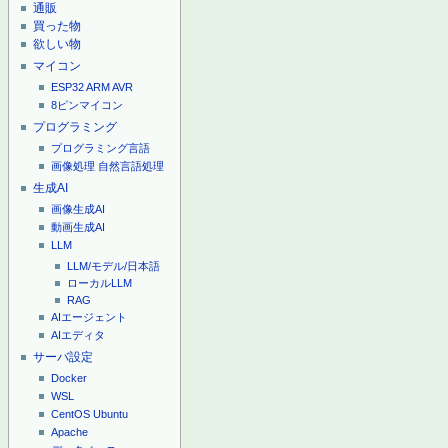
通販
買った物
欲しい物
マイコン
ESP32
ARM
AVR
8ピンマイコン
プログラミング
プログラミング言語
画像処理
自然言語処理
生成AI
画像生成AI
動画生成AI
LLM
LLM/モデル/日本語
ローカルLLM
RAG
AIエージェント
AIエディタ
サーバ設定
Docker
WSL
CentOS
Ubuntu
Apache