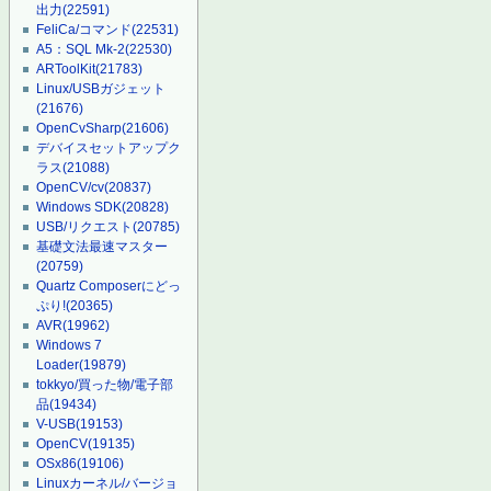
出力
(22591)
FeliCa/コマンド
(22531)
A5：SQL Mk-2
(22530)
ARToolKit
(21783)
Linux/USBガジェット
(21676)
OpenCvSharp
(21606)
デバイスセットアップク
ラス
(21088)
OpenCV/cv
(20837)
Windows SDK
(20828)
USB/リクエスト
(20785)
基礎文法最速マスター
(20759)
Quartz Composerにどっ
ぷり!
(20365)
AVR
(19962)
Windows 7
Loader
(19879)
tokkyo/買った物/電子部
品
(19434)
V-USB
(19153)
OpenCV
(19135)
OSx86
(19106)
Linuxカーネル/バージョ