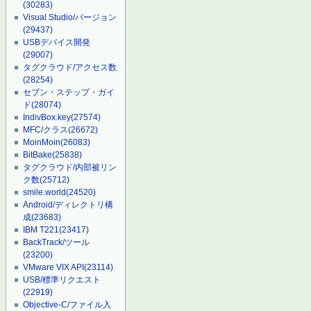
(30283)
Visual Studio/バージョン
(29437)
USBデバイス開発
(29007)
タグクラウド/アクセス数
(28254)
セブン・ステップ・ガイ
ド
(28074)
IndivBox.key
(27574)
MFC/クラス
(26672)
MoinMoin
(26083)
BitBake
(25838)
タグクラウド/内部被リン
ク数
(25712)
smile.world
(24520)
Android/ディレクトリ構
成
(23683)
IBM T221
(23417)
BackTrack/ツール
(23200)
VMware VIX API
(23114)
USB/標準リクエスト
(22919)
Objective-C/ファイル入