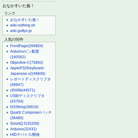
おなかすいた族！
リンク
おなかすいた族！
wiki.nothing.sh
wiki.guttyo.jp
人気の50件
FrontPage
(284804)
Arduino/ピン配置
(160562)
Objective-C
(75892)
ApplePS2Keyboard-
Japanese-v2
(49600)
レポートディスクリプタ
(48847)
cRARk
(44571)
USB/ディスクリプタ
(43704)
NSString
(36616)
Quartz Composer/パッチ
(36485)
SmartQ 5
(35209)
Arduino
(32431)
HIDデバイス/開発