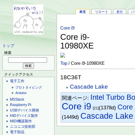
本文
リロード
差分
バ
Core i9
Core i9-
10980XE
トップ
検索
Top
/ Core i9-10980XE
クイックアクセス
18C36T
電子工作
Cascade Lake
プロトタイピング
Arduino
Intel Turbo B
関連ページ:
M5Stack
Core i9
Raspberry Pi
Core
(1378d)
[21]
USBデバイス開発
Cascade Lake
HIDデバイス製作
(1449d)
MIDI機器製作
ニコニコ技術部
電子部品