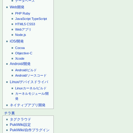
データベース
Web開発
PHP
Ruby
JavaScript
TypeScript
HTML5
CSS3
Webアプリ
Node.js
iOS/開発
Cocoa
Objective-C
Xcode
Android/開発
Android/ビルド
Android/ソースコード
Linux/デバイスドライバ
Linuxカーネル/ビルド
カーネルモジュール/開
発
ネイティブアプリ開発
チラ裏
タグクラウド
PukiWiki設定
PukiWiki/自作プラグイン