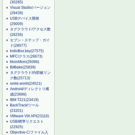
(30285)
Visual Studio/バージョン
(29439)
USBデバイス開発
(29009)
タグクラウド/アクセス数
(28256)
セブン・ステップ・ガイ
ド
(28077)
IndivBox.key
(27575)
MFC/クラス
(26673)
MoinMoin
(26086)
BitBake
(25839)
タグクラウド/内部被リン
ク数
(25713)
smile.world
(24521)
Android/ディレクトリ構
成
(23686)
IBM T221
(23419)
BackTrack/ツール
(23201)
VMware VIX API
(23116)
USB/標準リクエスト
(22925)
Objective-C/ファイル入