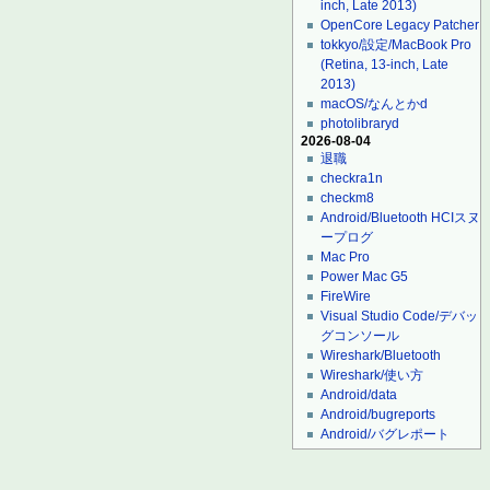
inch, Late 2013)
OpenCore Legacy Patcher
tokkyo/設定/MacBook Pro
(Retina, 13-inch, Late
2013)
macOS/なんとかd
photolibraryd
2026-08-04
退職
checkra1n
checkm8
Android/Bluetooth HCIスヌ
ープログ
Mac Pro
Power Mac G5
FireWire
Visual Studio Code/デバッ
グコンソール
Wireshark/Bluetooth
Wireshark/使い方
Android/data
Android/bugreports
Android/バグレポート