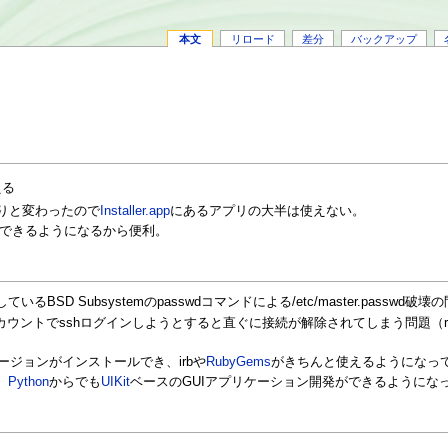
本文
リロード
差分
バックアップ
える
らりと変わったので
Installer.app
にあるアプリの大半は使えない。
できるようになるから便利。
るBSD Subsystemのpasswdコマンドによる/etc/master.passwd
ileアカウントでsshログインしようとすると直ぐに接続が解除されてしまう問題（
ージョンがインストールでき、irbや
RubyGems
がきちんと使えるようになっ
、
Python
からでも
UIKit
ベースのGUIアプリケーション開発ができるようにな