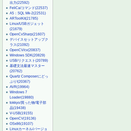
出力
(22592)
FeliCa/コマンド
(22537)
A5：SQL Mk-2
(22531)
ARToolKit
(21785)
Linux/USBガジェット
(21679)
OpenCvSharp
(21607)
デバイスセットアップク
ラス
(21092)
OpenCV/cv
(20837)
Windows SDK
(20829)
USB/リクエスト
(20789)
基礎文法最速マスター
(20762)
Quartz Composerにどっ
ぷり!
(20367)
AVR
(19964)
Windows 7
Loader
(19880)
tokkyo/買った物/電子部
品
(19438)
V-USB
(19155)
OpenCV
(19136)
OSx86
(19107)
Linuxカーネル/バージョ