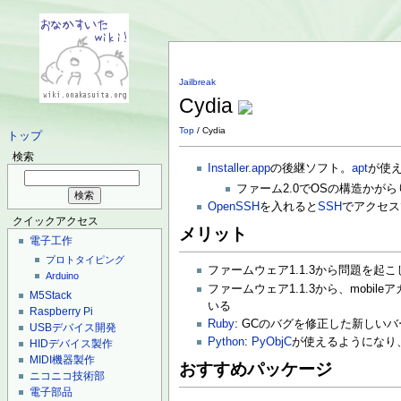
Jailbreak
Cydia
Top
/ Cydia
トップ
検索
Installer.app
の後継ソフト。
apt
が使
ファーム2.0でOSの構造かが
OpenSSH
を入れると
SSH
でアクセス
クイックアクセス
メリット
電子工作
プロトタイピング
ファームウェア1.1.3から問題を起こしてい
Arduino
ファームウェア1.1.3から、mob
M5Stack
いる
Raspberry Pi
Ruby
: GCのバグを修正した新しいバ
USBデバイス開発
Python
:
PyObjC
が使えるようになり
HIDデバイス製作
MIDI機器製作
おすすめパッケージ
ニコニコ技術部
電子部品