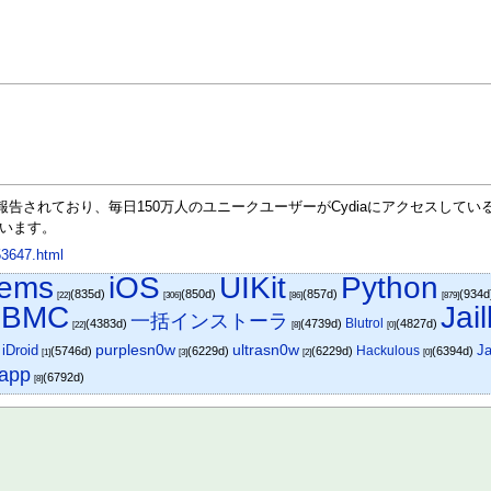
されており、毎日150万人のユニークユーザーがCydiaにアクセスしているようで
います。
253647.html
ems
iOS
UIKit
Python
(835d)
(850d)
(857d)
(934
[22]
[306]
[86]
[879]
XBMC
Jai
一括インストーラ
Blutrol
(4383d)
(4739d)
(4827d)
[22]
[8]
[0]
purplesn0w
iDroid
ultrasn0w
Ja
Hackulous
)
(5746d)
(6229d)
(6229d)
(6394d)
[1]
[3]
[2]
[0]
.app
(6792d)
[8]