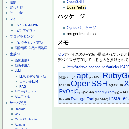
OpenSSH
通販
BossPrefs
?
買った物
欲しい物
パッケージ
マイコン
ESP32
ARM
AVR
Cydia/パッケージ
8ピンマイコン
apt-get install top
プログラミング
メモ
プログラミング言語
画像処理
自然言語処理
生成AI
iOS
デバイスの8～9%が脱獄されていると報告
デバイスが存在しているものと推測されて
画像生成AI
動画生成AI
http://taisyo.seesaa.net/article/194
LLM
apt
RubyG
LLM/モデル/日本語
関連ページ:
(165d)
[96]
OpenSSH
ローカルLLM
(2995d)
(3881d)
[34]
RAG
PyObjC
AIエージェント
ModMyi.com
(5284d)
(5714d
[10]
[0]
AIエディタ
Installer
Pwnage Tool
(6564d)
(6564d)
[3]
サーバ設定
Docker
WSL
CentOS
Ubuntu
Apache