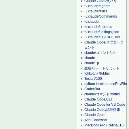
Claude Code/使い方
~/.claude/agents
~/.claude/skills
~/.claude/commands
~/.claude
~/.claude/projects
~/.claude/settings.json
~/.claude/CLAUDE.md
Claude Code/サブエージ
ェント
claude/コマンド/init
claude
claude -p
生成AI/レートリミット
tokkyo/メモ/Mac
Tesla V100
python.terminal.useEnvFile
CodexBar
claude/コマンド/status
Claude Code/CLI
Claude Code for VS Code
Claude Code/認証情報
Claude Code
Win-CodexBar
MacBook Pro (Retina, 13-