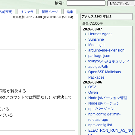
検索：
名前変更
リファラ
新規ページ
編集
アクセス:7263 本日:1
最終更新:2011-04-08 (金) 03:36:26 (5600d)
最新の100件
2026-08-07
Hermes Agent
Sunshine
Moonlight
arduino-ide-extension
package.json
tokkyo/メモ/セキュリティ
app.getPath
OpenSSF Malicious
Packages
2026-08-06
OSV
破壊の問題が解決する
Qwen
rootアカウントでは問題なし）が解決して
Node.js/バージョン管理
Node.js/バージョン
npm/バージョン
ている
npm config get min-
っている
release-age
npm config list
ELECTRON_RUN_AS_NO