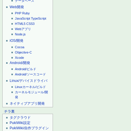
データベース
Web開発
PHP
Ruby
JavaScript
TypeScript
HTML5
CSS3
Webアプリ
Node.js
iOS/開発
Cocoa
Objective-C
Xcode
Android/開発
Android/ビルド
Android/ソースコード
Linux/デバイスドライバ
Linuxカーネル/ビルド
カーネルモジュール/開
発
ネイティブアプリ開発
チラ裏
タグクラウド
PukiWiki設定
PukiWiki/自作プラグイン