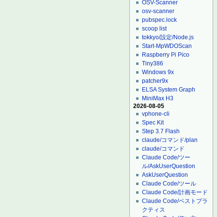
OSV-Scanner
osv-scanner
pubspec.lock
scoop list
tokkyo/設定/Node.js
Start-MpWDOScan
Raspberry Pi Pico
Tiny386
Windows 9x
patcher9x
ELSA System Graph
MiniMax H3
2026-08-05
vphone-cli
Spec Kit
Step 3.7 Flash
claude/コマンド/plan
claude/コマンド
Claude Code/ツー
ル/AskUserQuestion
AskUserQuestion
Claude Code/ツール
Claude Code/計画モード
Claude Code/ベストプラ
クティス