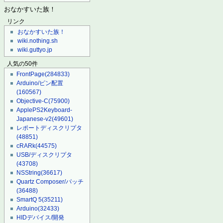
おなかすいた族！
リンク
おなかすいた族！
wiki.nothing.sh
wiki.guttyo.jp
人気の50件
FrontPage
(284833)
Arduino/ピン配置
(160567)
Objective-C
(75900)
ApplePS2Keyboard-
Japanese-v2
(49601)
レポートディスクリプタ
(48851)
cRARk
(44575)
USB/ディスクリプタ
(43708)
NSString
(36617)
Quartz Composer/パッチ
(36488)
SmartQ 5
(35211)
Arduino
(32433)
HIDデバイス/開発