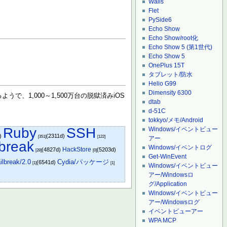
Wails
Flet
PySide6
Echo Show
Echo Show/root化
Echo Show 5 (第1世代)
Echo Show 5
OnePlus 15T
タブレット/防水
Helio G99
Dimensity 6300
、1,000～1,500万台の脱獄済みiOS
dtab
d-51C
tokkyo/メモ/Android
Ruby
SSH
Windows/イベントビュー
d)
(2311d)
[351]
[122]
アー
lbreak
Windows/イベントログ
HackStore
(4827d)
(5203d)
[28]
[0]
Get-WinEvent
ilbreak/2.0
Cydia/パッケージ
(6541d)
[1]
[1]
Windows/イベントビュー
アー/Windowsロ
グ/Application
Windows/イベントビュー
アー/Windowsログ
イベントビューアー
WPA MCP