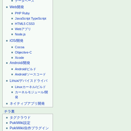
データベース
Web開発
PHP
Ruby
JavaScript
TypeScript
HTML5
CSS3
Webアプリ
Node.js
iOS/開発
Cocoa
Objective-C
Xcode
Android/開発
Android/ビルド
Android/ソースコード
Linux/デバイスドライバ
Linuxカーネル/ビルド
カーネルモジュール/開
発
ネイティブアプリ開発
チラ裏
タグクラウド
PukiWiki設定
PukiWiki/自作プラグイン