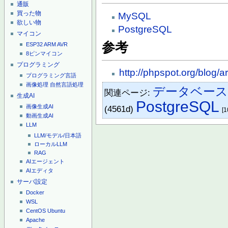
通販
買った物
MySQL
欲しい物
PostgreSQL
マイコン
参考
ESP32
ARM
AVR
8ピンマイコン
プログラミング
http://phpspot.org/blog/
プログラミング言語
画像処理
自然言語処理
データベース
関連ページ:
生成AI
PostgreSQL
画像生成AI
(4561d)
[1
動画生成AI
LLM
LLM/モデル/日本語
ローカルLLM
RAG
AIエージェント
AIエディタ
サーバ設定
Docker
WSL
CentOS
Ubuntu
Apache