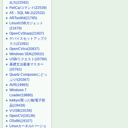
出力
(22592)
FeliCa/コマンド
(22539)
A5：SQL Mk-2
(22532)
ARToolKit
(21785)
Linux/USBガジェット
(21679)
OpenCvSharp
(21607)
デバイスセットアップク
ラス
(21092)
OpenCV/cv
(20837)
Windows SDK
(20832)
USB/リクエスト
(20790)
基礎文法最速マスター
(20762)
Quartz Composerにどっ
ぷり!
(20367)
AVR
(19965)
Windows 7
Loader
(19880)
tokkyo/買った物/電子部
品
(19439)
V-USB
(19156)
OpenCV
(19136)
OSx86
(19107)
Linuxカーネル/バージョ