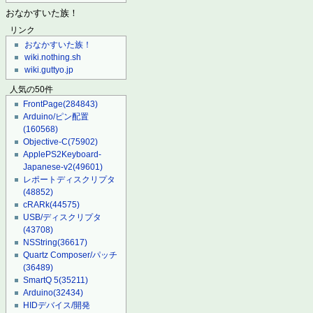
おなかすいた族！
リンク
おなかすいた族！
wiki.nothing.sh
wiki.guttyo.jp
人気の50件
FrontPage
(284843)
Arduino/ピン配置
(160568)
Objective-C
(75902)
ApplePS2Keyboard-
Japanese-v2
(49601)
レポートディスクリプタ
(48852)
cRARk
(44575)
USB/ディスクリプタ
(43708)
NSString
(36617)
Quartz Composer/パッチ
(36489)
SmartQ 5
(35211)
Arduino
(32434)
HIDデバイス/開発