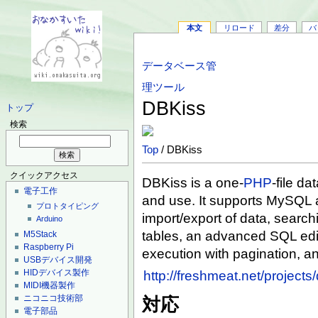
本文
リロード
差分
バ
データベース管
理ツール
DBKiss
トップ
検索
Top
/ DBKiss
クイックアクセス
DBKiss is a one-
PHP
-file d
電子工作
and use. It supports MySQL
プロトタイピング
import/export of data, search
Arduino
tables, an advanced SQL edit
M5Stack
Raspberry Pi
execution with pagination, a
USBデバイス開発
HIDデバイス製作
http://freshmeat.net/projects
MIDI機器製作
ニコニコ技術部
対応
電子部品