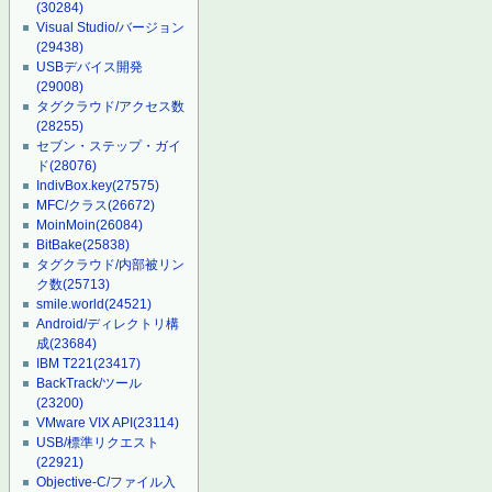
(30284)
Visual Studio/バージョン
(29438)
USBデバイス開発
(29008)
タグクラウド/アクセス数
(28255)
セブン・ステップ・ガイ
ド
(28076)
IndivBox.key
(27575)
MFC/クラス
(26672)
MoinMoin
(26084)
BitBake
(25838)
タグクラウド/内部被リン
ク数
(25713)
smile.world
(24521)
Android/ディレクトリ構
成
(23684)
IBM T221
(23417)
BackTrack/ツール
(23200)
VMware VIX API
(23114)
USB/標準リクエスト
(22921)
Objective-C/ファイル入