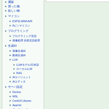
通販
買った物
欲しい物
マイコン
ESP32
ARM
AVR
8ピンマイコン
プログラミング
プログラミング言語
画像処理
自然言語処理
生成AI
画像生成AI
動画生成AI
LLM
LLM/モデル/日本語
ローカルLLM
RAG
AIエージェント
AIエディタ
サーバ設定
Docker
WSL
CentOS
Ubuntu
Apache