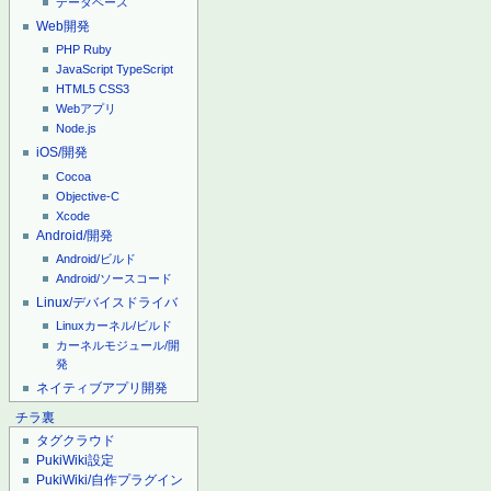
データベース
Web開発
PHP
Ruby
JavaScript
TypeScript
HTML5
CSS3
Webアプリ
Node.js
iOS/開発
Cocoa
Objective-C
Xcode
Android/開発
Android/ビルド
Android/ソースコード
Linux/デバイスドライバ
Linuxカーネル/ビルド
カーネルモジュール/開
発
ネイティブアプリ開発
チラ裏
タグクラウド
PukiWiki設定
PukiWiki/自作プラグイン