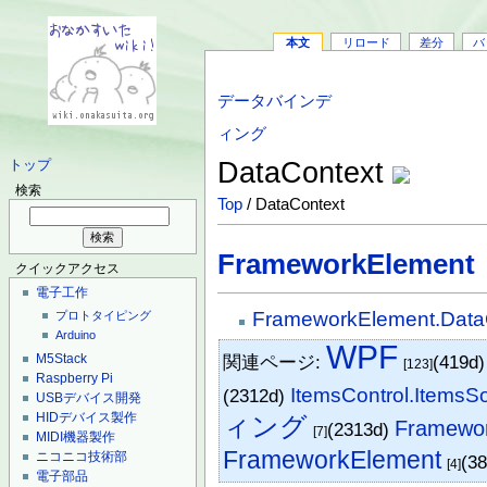
本文
リロード
差分
バ
データバインデ
ィング
DataContext
トップ
検索
Top
/ DataContext
FrameworkElement
クイックアクセス
電子工作
FrameworkElement.Data
プロトタイピング
Arduino
WPF
M5Stack
関連ページ:
(419d
[123]
Raspberry Pi
ItemsControl.ItemsS
(2312d)
USBデバイス開発
HIDデバイス製作
ィング
Framewor
(2313d)
[7]
MIDI機器製作
FrameworkElement
ニコニコ技術部
(3
[4]
電子部品