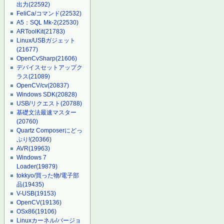
出力
(22592)
FeliCa/コマンド
(22532)
A5：SQL Mk-2
(22530)
ARToolKit
(21783)
Linux/USBガジェット
(21677)
OpenCvSharp
(21606)
デバイスセットアップク
ラス
(21089)
OpenCV/cv
(20837)
Windows SDK
(20828)
USB/リクエスト
(20788)
基礎文法最速マスター
(20760)
Quartz Composerにどっ
ぷり!
(20366)
AVR
(19963)
Windows 7
Loader
(19879)
tokkyo/買った物/電子部
品
(19435)
V-USB
(19153)
OpenCV
(19136)
OSx86
(19106)
Linuxカーネル/バージョ