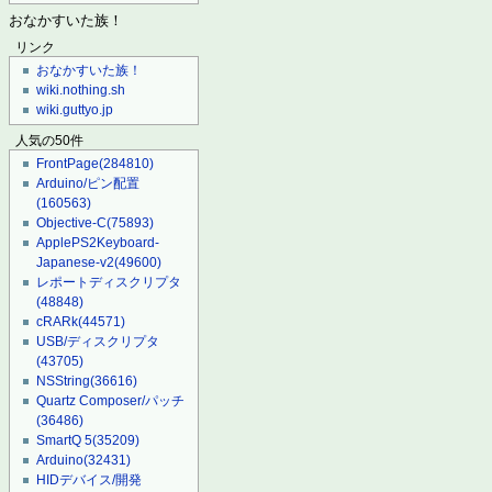
おなかすいた族！
リンク
おなかすいた族！
wiki.nothing.sh
wiki.guttyo.jp
人気の50件
FrontPage
(284810)
Arduino/ピン配置
(160563)
Objective-C
(75893)
ApplePS2Keyboard-
Japanese-v2
(49600)
レポートディスクリプタ
(48848)
cRARk
(44571)
USB/ディスクリプタ
(43705)
NSString
(36616)
Quartz Composer/パッチ
(36486)
SmartQ 5
(35209)
Arduino
(32431)
HIDデバイス/開発