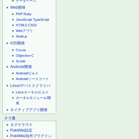
データベース
Web開発
PHP
Ruby
JavaScript
TypeScript
HTML5
CSS3
Webアプリ
Node.js
iOS/開発
Cocoa
Objective-C
Xcode
Android/開発
Android/ビルド
Android/ソースコード
Linux/デバイスドライバ
Linuxカーネル/ビルド
カーネルモジュール/開
発
ネイティブアプリ開発
チラ裏
タグクラウド
PukiWiki設定
PukiWiki/自作プラグイン