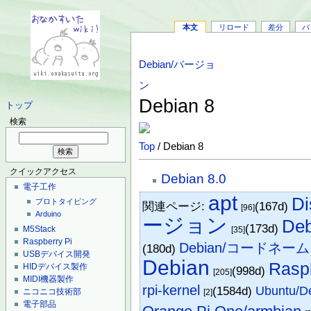
本文
リロード
差分
バ
Debian/バージョ
ン
Debian 8
トップ
検索
Top
/ Debian 8
クイックアクセス
Debian 8.0
電子工作
apt
D
プロトタイピング
関連ページ:
(167d)
[96]
Arduino
ージョン
Deb
(173d)
M5Stack
[35]
Raspberry Pi
Debian/コードネーム
(180d)
USBデバイス開発
Debian
Ras
HIDデバイス製作
(998d)
[205]
MIDI機器製作
rpi-kernel
(1584d)
Ubuntu/D
ニコニコ技術部
[2]
電子部品