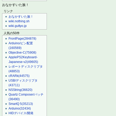
おなかすいた族！
リンク
おなかすいた族！
wiki.nothing.sh
wiki.guttyo.jp
人気の50件
FrontPage
(284878)
Arduino/ピン配置
(160569)
Objective-C
(75908)
ApplePS2Keyboard-
Japanese-v2
(49605)
レポートディスクリプタ
(48853)
cRARk
(44575)
USB/ディスクリプタ
(43711)
NSString
(36620)
Quartz Composer/パッチ
(36490)
SmartQ 5
(35213)
Arduino
(32434)
HIDデバイス/開発