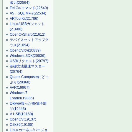
出力
(22594)
FeliCa/コマンド
(22549)
A5：SQL Mk-2
(22534)
ARToolKit
(21786)
Linux/USBガジェット
(21680)
OpenCvSharp
(21612)
デバイスセットアップク
ラス
(21094)
OpenCV/cv
(20839)
Windows SDK
(20836)
USB/リクエスト
(20797)
基礎文法最速マスター
(20764)
Quartz Composerにどっ
ぷり!
(20368)
AVR
(19967)
Windows 7
Loader
(19886)
tokkyo/買った物/電子部
品
(19443)
V-USB
(19160)
OpenCV
(19137)
OSx86
(19108)
Linuxカーネル/バージョ