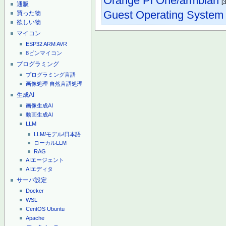
Orange Pi One/armbian
[3
通販
Guest Operating System I
買った物
欲しい物
マイコン
ESP32
ARM
AVR
8ピンマイコン
プログラミング
プログラミング言語
画像処理
自然言語処理
生成AI
画像生成AI
動画生成AI
LLM
LLM/モデル/日本語
ローカルLLM
RAG
AIエージェント
AIエディタ
サーバ設定
Docker
WSL
CentOS
Ubuntu
Apache