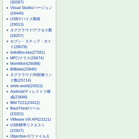
(30287)
Visual Studio/バージョン
(29440)
USBデバイス開発
(29013)
タグクラウド/アクセス数
(28257)
セブン・ステップ・ガイ
ド
(28078)
IndivBox.key
(27581)
MFC/クラス
(26674)
MoinMoin
(26088)
BitBake
(25840)
タグクラウド/内部被リン
ク数
(25714)
smile.world
(24522)
Android/ディレクトリ構
成
(23688)
IBM T221
(23422)
BackTrack/ツール
(23201)
VMware VIX API
(23121)
USB/標準リクエスト
(22927)
Objective-C/ファイル入