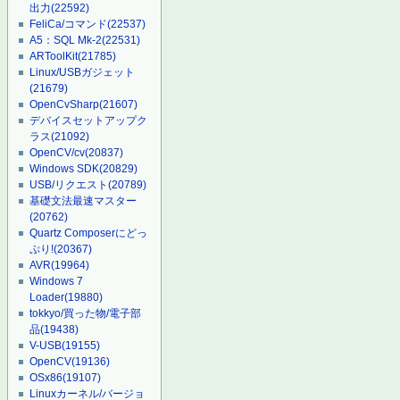
出力
(22592)
FeliCa/コマンド
(22537)
A5：SQL Mk-2
(22531)
ARToolKit
(21785)
Linux/USBガジェット
(21679)
OpenCvSharp
(21607)
デバイスセットアップク
ラス
(21092)
OpenCV/cv
(20837)
Windows SDK
(20829)
USB/リクエスト
(20789)
基礎文法最速マスター
(20762)
Quartz Composerにどっ
ぷり!
(20367)
AVR
(19964)
Windows 7
Loader
(19880)
tokkyo/買った物/電子部
品
(19438)
V-USB
(19155)
OpenCV
(19136)
OSx86
(19107)
Linuxカーネル/バージョ