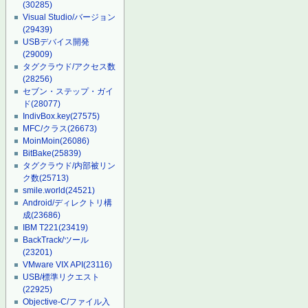
(30285)
Visual Studio/バージョン
(29439)
USBデバイス開発
(29009)
タグクラウド/アクセス数
(28256)
セブン・ステップ・ガイ
ド
(28077)
IndivBox.key
(27575)
MFC/クラス
(26673)
MoinMoin
(26086)
BitBake
(25839)
タグクラウド/内部被リン
ク数
(25713)
smile.world
(24521)
Android/ディレクトリ構
成
(23686)
IBM T221
(23419)
BackTrack/ツール
(23201)
VMware VIX API
(23116)
USB/標準リクエスト
(22925)
Objective-C/ファイル入