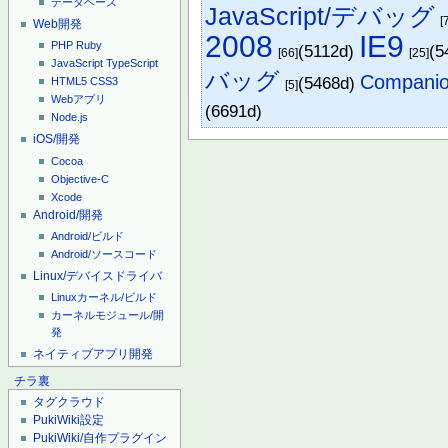
データベース
JavaScript/デバッグ
[
Web開発
2008
IE9
PHP
Ruby
(5112d)
(5
[66]
[25]
JavaScript
TypeScript
バッグ
Companio
(5468d)
HTML5
CSS3
[5]
Webアプリ
(6691d)
Node.js
iOS/開発
Cocoa
Objective-C
Xcode
Android/開発
Android/ビルド
Android/ソースコード
Linux/デバイスドライバ
Linuxカーネル/ビルド
カーネルモジュール/開
発
ネイティブアプリ開発
チラ裏
タグクラウド
PukiWiki設定
PukiWiki/自作プラグイン