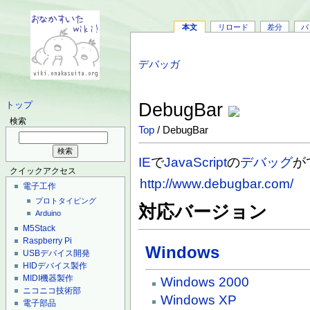
本文
リロード
差分
バ
デバッガ
DebugBar
トップ
検索
Top
/ DebugBar
IE
で
JavaScript
の
デバッグ
が
クイックアクセス
http://www.debugbar.com/
電子工作
プロトタイピング
対応バージョン
Arduino
M5Stack
Raspberry Pi
Windows
USBデバイス開発
HIDデバイス製作
MIDI機器製作
Windows 2000
ニコニコ技術部
Windows XP
電子部品