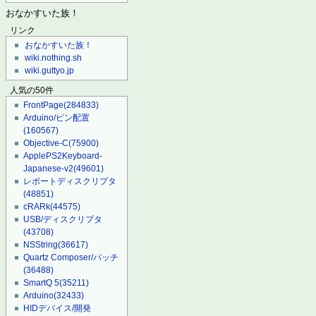
おなかすいた族！
リンク
おなかすいた族！
wiki.nothing.sh
wiki.guttyo.jp
人気の50件
FrontPage
(284833)
Arduino/ピン配置
(160567)
Objective-C
(75900)
ApplePS2Keyboard-
Japanese-v2
(49601)
レポートディスクリプタ
(48851)
cRARk
(44575)
USB/ディスクリプタ
(43708)
NSString
(36617)
Quartz Composer/パッチ
(36488)
SmartQ 5
(35211)
Arduino
(32433)
HIDデバイス/開発