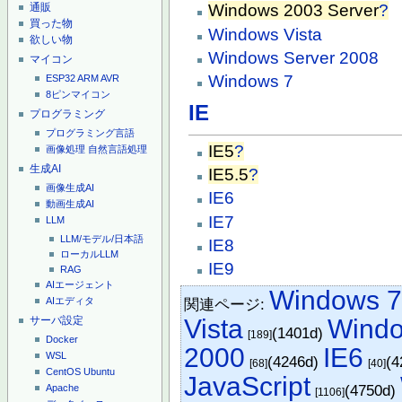
通販
Windows 2003 Server
?
買った物
Windows Vista
欲しい物
Windows Server 2008
マイコン
Windows 7
ESP32
ARM
AVR
8ピンマイコン
IE
プログラミング
プログラミング言語
IE5
?
画像処理
自然言語処理
生成AI
IE5.5
?
画像生成AI
IE6
動画生成AI
IE7
LLM
LLM/モデル/日本語
IE8
ローカルLLM
IE9
RAG
AIエージェント
Windows 
関連ページ:
AIエディタ
サーバ設定
Vista
Wind
(1401d)
[189]
Docker
2000
IE6
WSL
(4246d)
(4
[68]
[40]
CentOS
Ubuntu
JavaScript
(4750d)
Apache
[1106]