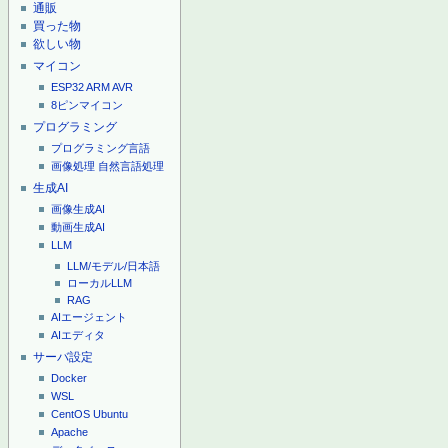
通販
買った物
欲しい物
マイコン
ESP32
ARM
AVR
8ピンマイコン
プログラミング
プログラミング言語
画像処理
自然言語処理
生成AI
画像生成AI
動画生成AI
LLM
LLM/モデル/日本語
ローカルLLM
RAG
AIエージェント
AIエディタ
サーバ設定
Docker
WSL
CentOS
Ubuntu
Apache