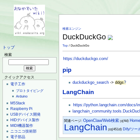
検索エンジン
DuckDuckGo
Top
/ DuckDuckGo
トップ
検索
https://duckduckgo.com/
pip
クイックアクセス
duckduckgo_search
->
ddgs
?
電子工作
LangChain
プロトタイピング
Arduino
M5Stack
https://python.langchain.com/docs/in
Raspberry Pi
langchain_community.tools.DuckDu
USBデバイス開発
HIDデバイス製作
OpenClaw/Web検索
Hom
関連ページ:
(4d)
[1]
LangChain
MIDI機器製作
Dify/ツー
(451d)
[32]
ニコニコ技術部
電子部品