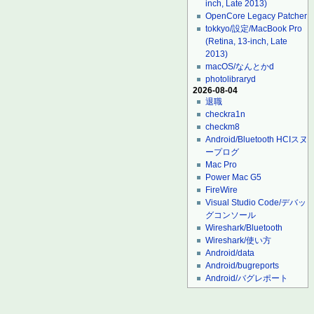
inch, Late 2013)
OpenCore Legacy Patcher
tokkyo/設定/MacBook Pro
(Retina, 13-inch, Late
2013)
macOS/なんとかd
photolibraryd
2026-08-04
退職
checkra1n
checkm8
Android/Bluetooth HCIスヌ
ープログ
Mac Pro
Power Mac G5
FireWire
Visual Studio Code/デバッ
グコンソール
Wireshark/Bluetooth
Wireshark/使い方
Android/data
Android/bugreports
Android/バグレポート