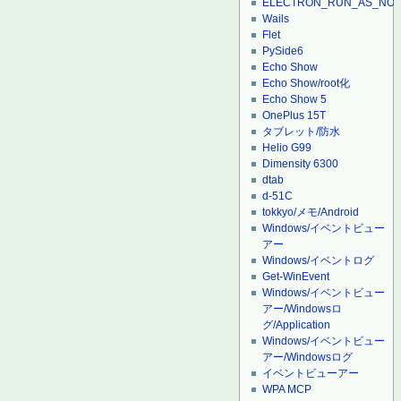
ELECTRON_RUN_AS_NO
Wails
Flet
PySide6
Echo Show
Echo Show/root化
Echo Show 5
OnePlus 15T
タブレット/防水
Helio G99
Dimensity 6300
dtab
d-51C
tokkyo/メモ/Android
Windows/イベントビュー
アー
Windows/イベントログ
Get-WinEvent
Windows/イベントビュー
アー/Windowsロ
グ/Application
Windows/イベントビュー
アー/Windowsログ
イベントビューアー
WPA MCP