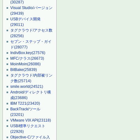
(30287)
Visual Studio/バージョン
(29439)
USBデバイス開発
(29011)
タグクラウド/アクセス数
(28256)
セブン・ステップ・ガイ
ド
(28077)
IndivBox.key
(27576)
MFC/クラス
(26673)
MoinMoin
(26086)
BitBake
(25839)
タグクラウド/内部被リン
ク数
(25714)
smile.world
(24521)
Android/ディレクトリ構
成
(23686)
IBM T221
(23420)
BackTrack/ツール
(23201)
VMware VIX API
(23118)
USB/標準リクエスト
(22926)
Objective-C/ファイル入