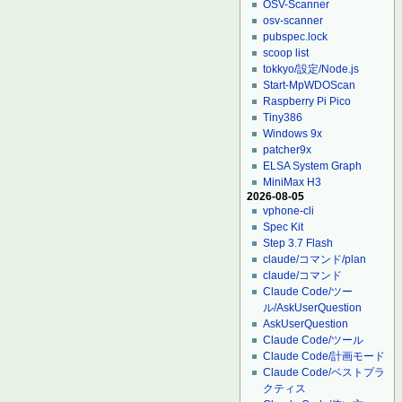
OSV-Scanner
osv-scanner
pubspec.lock
scoop list
tokkyo/設定/Node.js
Start-MpWDOScan
Raspberry Pi Pico
Tiny386
Windows 9x
patcher9x
ELSA System Graph
MiniMax H3
2026-08-05
vphone-cli
Spec Kit
Step 3.7 Flash
claude/コマンド/plan
claude/コマンド
Claude Code/ツー
ル/AskUserQuestion
AskUserQuestion
Claude Code/ツール
Claude Code/計画モード
Claude Code/ベストプラ
クティス