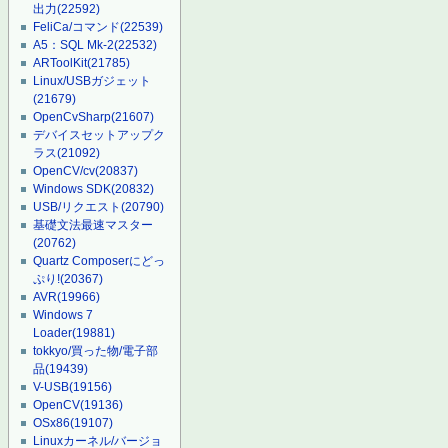
出力
(22592)
FeliCa/コマンド
(22539)
A5：SQL Mk-2
(22532)
ARToolKit
(21785)
Linux/USBガジェット
(21679)
OpenCvSharp
(21607)
デバイスセットアップク
ラス
(21092)
OpenCV/cv
(20837)
Windows SDK
(20832)
USB/リクエスト
(20790)
基礎文法最速マスター
(20762)
Quartz Composerにどっ
ぷり!
(20367)
AVR
(19966)
Windows 7
Loader
(19881)
tokkyo/買った物/電子部
品
(19439)
V-USB
(19156)
OpenCV
(19136)
OSx86
(19107)
Linuxカーネル/バージョ