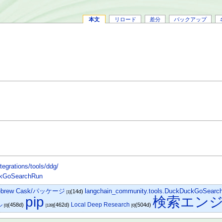
本文
リロード
差分
バックアップ
tegrations/tools/ddg/
ckGoSearchRun
ebrew Cask/パッケージ
langchain_community.tools.DuckDuckGoSearc
(14d)
[1]
pip
検索エン
ル
Local Deep Research
(458d)
(462d)
(504d)
[0]
[139]
[0]