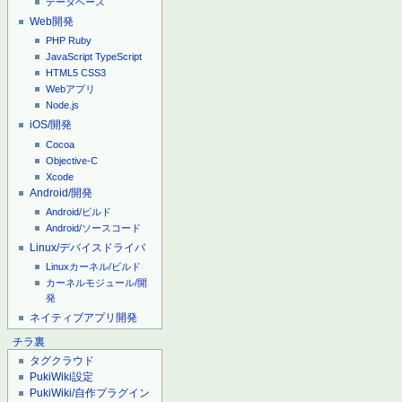
データベース
Web開発
PHP
Ruby
JavaScript
TypeScript
HTML5
CSS3
Webアプリ
Node.js
iOS/開発
Cocoa
Objective-C
Xcode
Android/開発
Android/ビルド
Android/ソースコード
Linux/デバイスドライバ
Linuxカーネル/ビルド
カーネルモジュール/開
発
ネイティブアプリ開発
チラ裏
タグクラウド
PukiWiki設定
PukiWiki/自作プラグイン