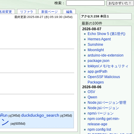
検索：
名前変更
リファラ
新規ページ
編集
アクセス:238 本日:1
最終更新:2025-08-27 (水) 05:19:30 (345d)
最新の100件
2026-08-07
Echo Show 5 (第1世代)
Hermes Agent
Sunshine
Moonlight
arduino-ide-extension
package.json
tokkyo/メモ/セキュリティ
app.getPath
OpenSSF Malicious
Packages
2026-08-06
OSV
Qwen
Node.js/バージョン管理
Node.js/バージョン
npm/バージョン
hRun
duckduckgo_search
(345d)
(345d)
[1]
[2]
npm config get min-
ジン
(6056d)
release-age
[38]
npm config list