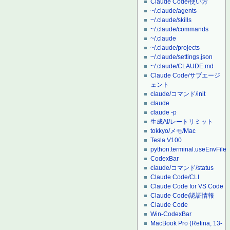
Claude Code/使い方
~/.claude/agents
~/.claude/skills
~/.claude/commands
~/.claude
~/.claude/projects
~/.claude/settings.json
~/.claude/CLAUDE.md
Claude Code/サブエージ
ェント
claude/コマンド/init
claude
claude -p
生成AI/レートリミット
tokkyo/メモ/Mac
Tesla V100
python.terminal.useEnvFile
CodexBar
claude/コマンド/status
Claude Code/CLI
Claude Code for VS Code
Claude Code/認証情報
Claude Code
Win-CodexBar
MacBook Pro (Retina, 13-