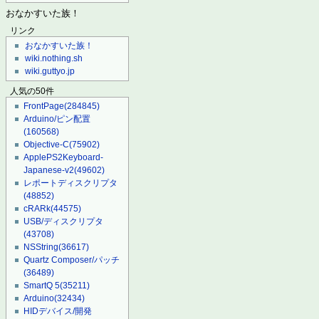
おなかすいた族！
リンク
おなかすいた族！
wiki.nothing.sh
wiki.guttyo.jp
人気の50件
FrontPage
(284845)
Arduino/ピン配置
(160568)
Objective-C
(75902)
ApplePS2Keyboard-
Japanese-v2
(49602)
レポートディスクリプタ
(48852)
cRARk
(44575)
USB/ディスクリプタ
(43708)
NSString
(36617)
Quartz Composer/パッチ
(36489)
SmartQ 5
(35211)
Arduino
(32434)
HIDデバイス/開発