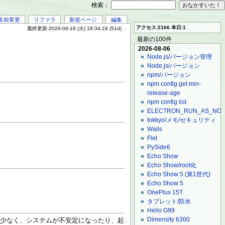
検索：
名前変更
リファラ
新規ページ
編集
アクセス:2166 本日:1
最終更新:2026-06-16 (火) 18:34:24 (51d)
最新の100件
2026-08-06
Node.js/バージョン管理
Node.js/バージョン
npm/バージョン
npm config get min-
release-age
npm config list
ELECTRON_RUN_AS_NO
tokkyo/メモ/セキュリティ
Wails
Flet
PySide6
Echo Show
Echo Show/root化
Echo Show 5 (第1世代)
Echo Show 5
OnePlus 15T
タブレット/防水
Helio G99
Dimensity 6300
Cは少なく、システムが不安定になったり、起