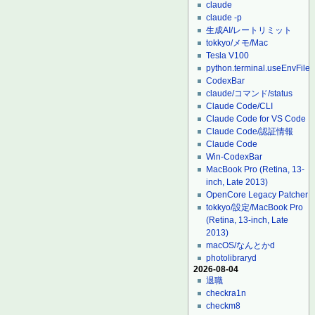
claude
claude -p
生成AI/レートリミット
tokkyo/メモ/Mac
Tesla V100
python.terminal.useEnvFile
CodexBar
claude/コマンド/status
Claude Code/CLI
Claude Code for VS Code
Claude Code/認証情報
Claude Code
Win-CodexBar
MacBook Pro (Retina, 13-
inch, Late 2013)
OpenCore Legacy Patcher
tokkyo/設定/MacBook Pro
(Retina, 13-inch, Late
2013)
macOS/なんとかd
photolibraryd
2026-08-04
退職
checkra1n
checkm8