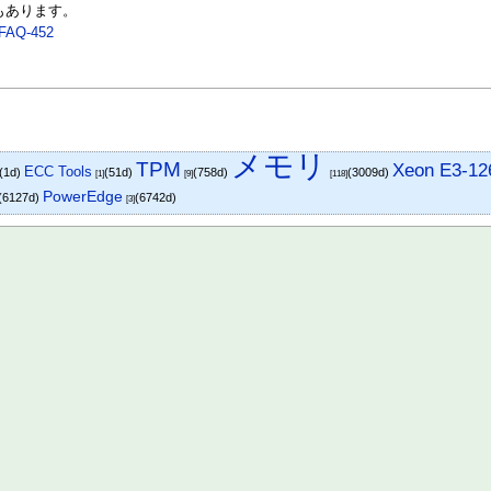
もあります。
t/FAQ-452
メモリ
TPM
Xeon E3-12
ECC Tools
(1d)
(51d)
(758d)
(3009d)
[1]
[9]
[118]
PowerEdge
(6127d)
(6742d)
[3]