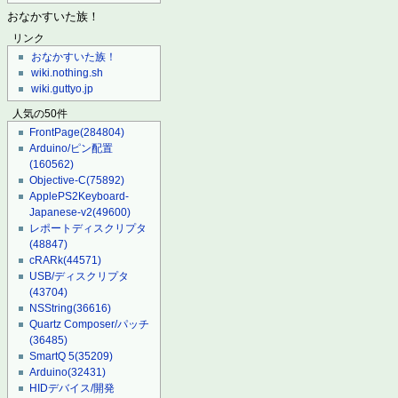
おなかすいた族！
リンク
おなかすいた族！
wiki.nothing.sh
wiki.guttyo.jp
人気の50件
FrontPage
(284804)
Arduino/ピン配置
(160562)
Objective-C
(75892)
ApplePS2Keyboard-
Japanese-v2
(49600)
レポートディスクリプタ
(48847)
cRARk
(44571)
USB/ディスクリプタ
(43704)
NSString
(36616)
Quartz Composer/パッチ
(36485)
SmartQ 5
(35209)
Arduino
(32431)
HIDデバイス/開発