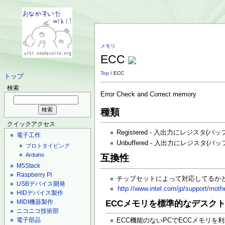
メモリ
ECC
Top
/ ECC
トップ
検索
Error Check and Correct memory
種類
クイックアクセス
Registered - 入出力にレジスタ(バ
電子工作
Unbuffered - 入出力にレジスタ(
プロトタイピング
Arduino
互換性
M5Stack
Raspberry Pi
チップセットによって対応してるか
USBデバイス開発
http://www.intel.com/jp/support/mot
HIDデバイス製作
MIDI機器製作
ECCメモリを標準的なデスクト
ニコニコ技術部
電子部品
ECC機能のないPCでECCメモリを