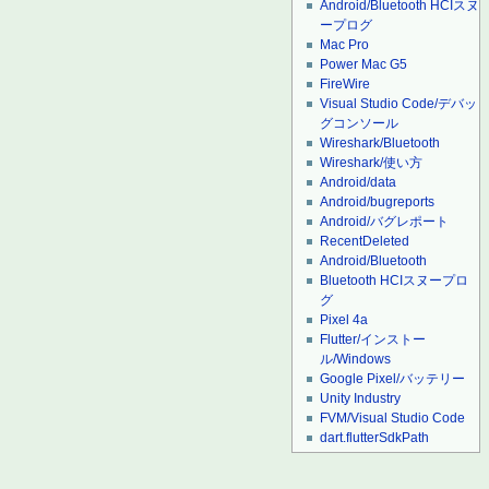
Android/Bluetooth HCIスヌ
ープログ
Mac Pro
Power Mac G5
FireWire
Visual Studio Code/デバッ
グコンソール
Wireshark/Bluetooth
Wireshark/使い方
Android/data
Android/bugreports
Android/バグレポート
RecentDeleted
Android/Bluetooth
Bluetooth HCIスヌープロ
グ
Pixel 4a
Flutter/インストー
ル/Windows
Google Pixel/バッテリー
Unity Industry
FVM/Visual Studio Code
dart.flutterSdkPath