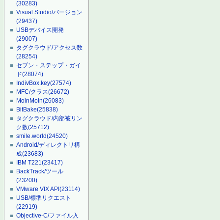
(30283)
Visual Studio/バージョン
(29437)
USBデバイス開発
(29007)
タグクラウド/アクセス数
(28254)
セブン・ステップ・ガイ
ド
(28074)
IndivBox.key
(27574)
MFC/クラス
(26672)
MoinMoin
(26083)
BitBake
(25838)
タグクラウド/内部被リン
ク数
(25712)
smile.world
(24520)
Android/ディレクトリ構
成
(23683)
IBM T221
(23417)
BackTrack/ツール
(23200)
VMware VIX API
(23114)
USB/標準リクエスト
(22919)
Objective-C/ファイル入