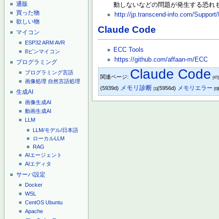
通販
動しないなどの問題が発生する恐れ
買った物
http://jp.transcend-info.com/Suppor
欲しい物
Claude Code
マイコン
ESP32
ARM
AVR
ECC Tools
8ピンマイコン
https://github.com/affaan-m/ECC
プログラミング
Claude Code
プログラミング言語
関連ページ:
[47]
画像処理
自然言語処理
メモリ診断
メモリエラー
(5939d)
(5956d)
[1]
[0]
生成AI
画像生成AI
動画生成AI
LLM
LLM/モデル/日本語
ローカルLLM
RAG
AIエージェント
AIエディタ
サーバ設定
Docker
WSL
CentOS
Ubuntu
Apache