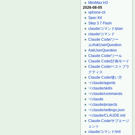
MiniMax H3
2026-08-05
vphone-cli
Spec Kit
Step 3.7 Flash
claude/コマンド/plan
claude/コマンド
Claude Code/ツー
ル/AskUserQuestion
AskUserQuestion
Claude Code/ツール
Claude Code/計画モード
Claude Code/ベストプラ
クティス
Claude Code/使い方
~/.claude/agents
~/.claude/skills
~/.claude/commands
~/.claude
~/.claude/projects
~/.claude/settings.json
~/.claude/CLAUDE.md
Claude Code/サブエージ
ェント
claude/コマンド/init