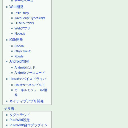
データベース
Web開発
PHP
Ruby
JavaScript
TypeScript
HTML5
CSS3
Webアプリ
Node.js
iOS/開発
Cocoa
Objective-C
Xcode
Android/開発
Android/ビルド
Android/ソースコード
Linux/デバイスドライバ
Linuxカーネル/ビルド
カーネルモジュール/開
発
ネイティブアプリ開発
チラ裏
タグクラウド
PukiWiki設定
PukiWiki/自作プラグイン