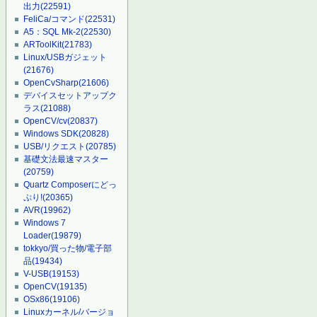
出力
(22591)
FeliCa/コマンド
(22531)
A5：SQL Mk-2
(22530)
ARToolKit
(21783)
Linux/USBガジェット
(21676)
OpenCvSharp
(21606)
デバイスセットアップク
ラス
(21088)
OpenCV/cv
(20837)
Windows SDK
(20828)
USB/リクエスト
(20785)
基礎文法最速マスター
(20759)
Quartz Composerにどっ
ぷり!
(20365)
AVR
(19962)
Windows 7
Loader
(19879)
tokkyo/買った物/電子部
品
(19434)
V-USB
(19153)
OpenCV
(19135)
OSx86
(19106)
Linuxカーネル/バージョ