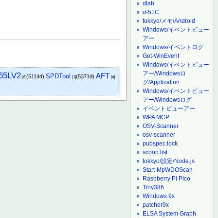
dtab
d-51C
tokkyo/メモ/Android
Windows/イベントビュー
アー
Windows/イベントログ
Get-WinEvent
Windows/イベントビュー
アー/Windowsロ
65LV2
AFT
SPDTool
(5114d)
(5371d)
[6]
[1]
[4]
グ/Application
Windows/イベントビュー
アー/Windowsログ
イベントビューアー
WPA MCP
OSV-Scanner
osv-scanner
pubspec.lock
scoop list
tokkyo/設定/Node.js
Start-MpWDOScan
Raspberry Pi Pico
Tiny386
Windows 9x
patcher9x
ELSA System Graph