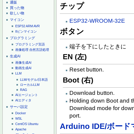
通販
チップ
買った物
欲しい物
マイコン
ESP32-WROOM-32E
ESP32
ARM
AVR
ボタン
8ピンマイコン
プログラミング
プログラミング言語
端子を下にしたときに
画像処理
自然言語処理
EN (左)
生成AI
画像生成AI
動画生成AI
Reset button.
LLM
Boot (右)
LLM/モデル/日本語
ローカルLLM
RAG
Download button.
AIエージェント
Holding down Boot and th
AIエディタ
サーバ設定
Download mode for downl
Docker
port.
WSL
Arduino IDE/ボ
CentOS
Ubuntu
Apache