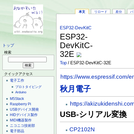
本文
リロード
差分
バ
ESP32-DevKitC
ESP32-
DevKitC-
トップ
32E
検索
Top
/ ESP32-DevKitC-32E
クイックアクセス
https://www.espressif.com/e
電子工作
秋月電子
プロトタイピング
Arduino
M5Stack
https://akizukidenshi.co
Raspberry Pi
USBデバイス開発
USB-シリアル変換
HIDデバイス製作
MIDI機器製作
ニコニコ技術部
CP2102N
電子部品