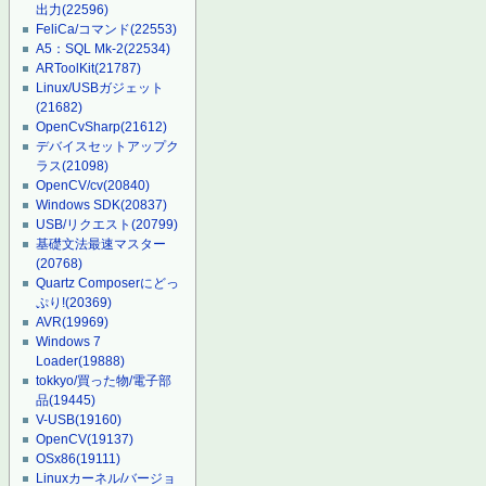
出力
(22596)
FeliCa/コマンド
(22553)
A5：SQL Mk-2
(22534)
ARToolKit
(21787)
Linux/USBガジェット
(21682)
OpenCvSharp
(21612)
デバイスセットアップク
ラス
(21098)
OpenCV/cv
(20840)
Windows SDK
(20837)
USB/リクエスト
(20799)
基礎文法最速マスター
(20768)
Quartz Composerにどっ
ぷり!
(20369)
AVR
(19969)
Windows 7
Loader
(19888)
tokkyo/買った物/電子部
品
(19445)
V-USB
(19160)
OpenCV
(19137)
OSx86
(19111)
Linuxカーネル/バージョ