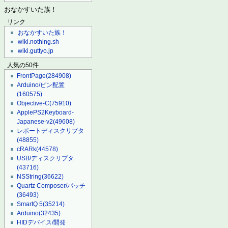
おなかすいた族！
リンク
おなかすいた族！
wiki.nothing.sh
wiki.guttyo.jp
人気の50件
FrontPage
(284908)
Arduino/ピン配置
(160575)
Objective-C
(75910)
ApplePS2Keyboard-
Japanese-v2
(49608)
レポートディスクリプタ
(48855)
cRARk
(44578)
USB/ディスクリプタ
(43716)
NSString
(36622)
Quartz Composer/パッチ
(36493)
SmartQ 5
(35214)
Arduino
(32435)
HIDデバイス/開発