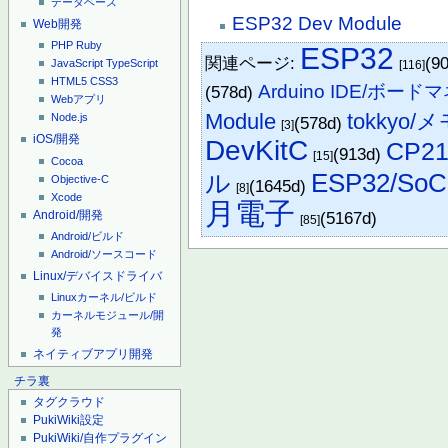
データベース
ESP32 Dev Module
Web開発
PHP
Ruby
ESP32
関連ページ:
(9
JavaScript
TypeScript
[116]
HTML5
CSS3
Arduino IDE/ボー
(578d)
Webアプリ
Module
tokkyo/
Node.js
(578d)
[3]
iOS/開発
DevKitC
CP2
(913d)
[15]
Cocoa
ESP32/SoC
ル
Objective-C
(1645d)
[8]
Xcode
月電子
Android/開発
(5167d)
[85]
Android/ビルド
Android/ソースコード
Linux/デバイスドライバ
Linuxカーネル/ビルド
カーネルモジュール/開
発
ネイティブアプリ開発
チラ裏
タグクラウド
PukiWiki設定
PukiWiki/自作プラグイン