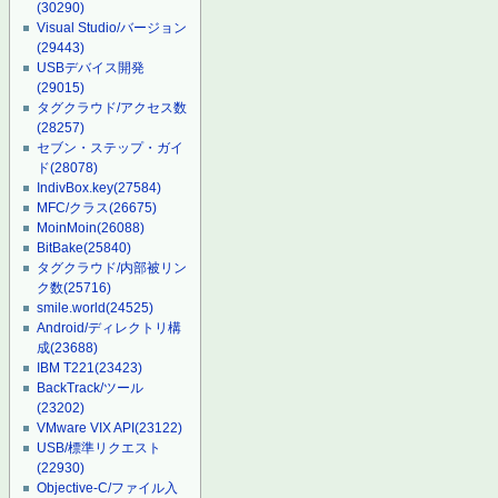
(30290)
Visual Studio/バージョン
(29443)
USBデバイス開発
(29015)
タグクラウド/アクセス数
(28257)
セブン・ステップ・ガイ
ド
(28078)
IndivBox.key
(27584)
MFC/クラス
(26675)
MoinMoin
(26088)
BitBake
(25840)
タグクラウド/内部被リン
ク数
(25716)
smile.world
(24525)
Android/ディレクトリ構
成
(23688)
IBM T221
(23423)
BackTrack/ツール
(23202)
VMware VIX API
(23122)
USB/標準リクエスト
(22930)
Objective-C/ファイル入