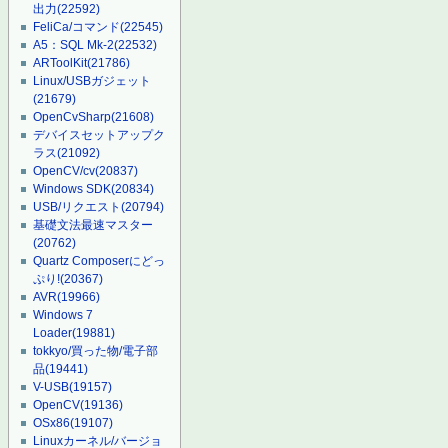
出力
(22592)
FeliCa/コマンド
(22545)
A5：SQL Mk-2
(22532)
ARToolKit
(21786)
Linux/USBガジェット
(21679)
OpenCvSharp
(21608)
デバイスセットアップク
ラス
(21092)
OpenCV/cv
(20837)
Windows SDK
(20834)
USB/リクエスト
(20794)
基礎文法最速マスター
(20762)
Quartz Composerにどっ
ぷり!
(20367)
AVR
(19966)
Windows 7
Loader
(19881)
tokkyo/買った物/電子部
品
(19441)
V-USB
(19157)
OpenCV
(19136)
OSx86
(19107)
Linuxカーネル/バージョ