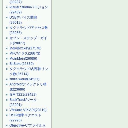
(30287)
Visual Studio/バージョン
(29439)
USBデバイス開発
(29012)
タグクラウド/アクセス数
(28256)
セブン・ステップ・ガイ
ド
(28077)
IndivBox.key
(27578)
MFC/クラス
(26673)
MoinMoin
(26086)
BitBake
(25839)
タグクラウド/内部被リン
ク数
(25714)
smile.world
(24521)
Android/ディレクトリ構
成
(23686)
IBM T221
(23422)
BackTrack/ツール
(23201)
VMware VIX API
(23119)
USB/標準リクエスト
(22926)
Objective-C/ファイル入