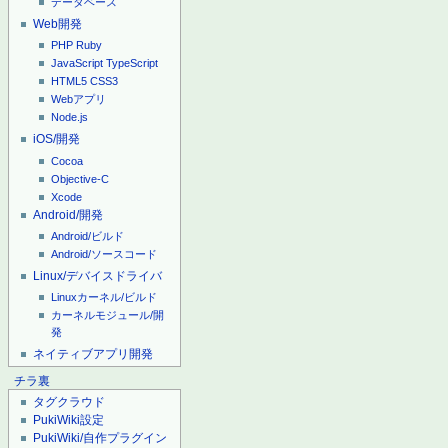
データベース
Web開発
PHP
Ruby
JavaScript
TypeScript
HTML5
CSS3
Webアプリ
Node.js
iOS/開発
Cocoa
Objective-C
Xcode
Android/開発
Android/ビルド
Android/ソースコード
Linux/デバイスドライバ
Linuxカーネル/ビルド
カーネルモジュール/開
発
ネイティブアプリ開発
チラ裏
タグクラウド
PukiWiki設定
PukiWiki/自作プラグイン