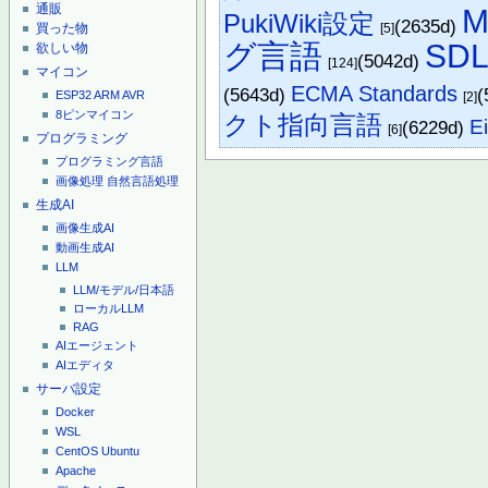
通販
M
PukiWiki設定
(2635d)
[5]
買った物
グ言語
SD
欲しい物
(5042d)
[124]
マイコン
ECMA Standards
(5643d)
(
ESP32
ARM
AVR
[2]
8ピンマイコン
クト指向言語
Ei
(6229d)
[6]
プログラミング
プログラミング言語
画像処理
自然言語処理
生成AI
画像生成AI
動画生成AI
LLM
LLM/モデル/日本語
ローカルLLM
RAG
AIエージェント
AIエディタ
サーバ設定
Docker
WSL
CentOS
Ubuntu
Apache