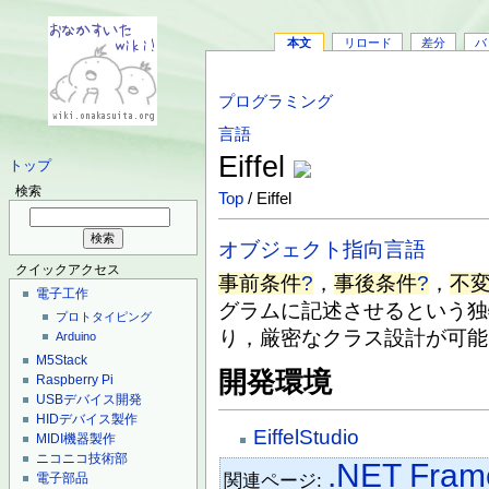
本文
リロード
差分
バ
プログラミング
言語
Eiffel
トップ
検索
Top
/ Eiffel
オブジェクト指向言語
クイックアクセス
事前条件
?
，
事後条件
?
，
不
電子工作
グラムに記述させるという独
プロトタイピング
り，厳密なクラス設計が可能
Arduino
M5Stack
開発環境
Raspberry Pi
USBデバイス開発
HIDデバイス製作
EiffelStudio
MIDI機器製作
ニコニコ技術部
.NET Fram
関連ページ:
電子部品