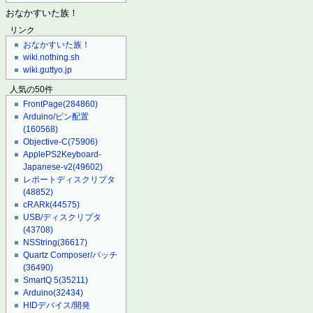
おなかすいた族！
リンク
おなかすいた族！
wiki.nothing.sh
wiki.guttyo.jp
人気の50件
FrontPage
(284860)
Arduino/ピン配置
(160568)
Objective-C
(75906)
ApplePS2Keyboard-
Japanese-v2
(49602)
レポートディスクリプタ
(48852)
cRARk
(44575)
USB/ディスクリプタ
(43708)
NSString
(36617)
Quartz Composer/パッチ
(36490)
SmartQ 5
(35211)
Arduino
(32434)
HIDデバイス/開発