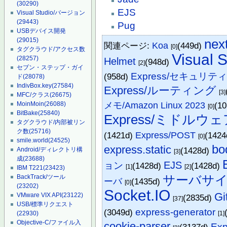
(30290)
EJS
Visual Studio/バージョン
(29443)
Pug
USBデバイス開発
(29015)
nex
関連ページ:
Koa
(449d)
[0]
タグクラウド/アクセス数
Visual
(28257)
Helmet
(948d)
[2]
セブン・ステップ・ガイ
Express/セキュリテ
(958d)
ド
(28078)
IndivBox.key
(27584)
Express/ルーティング
[3]
MFC/クラス
(26675)
MoinMoin
(26088)
メモ/Amazon Linux 2023
(1
[0]
BitBake
(25840)
Express/ミドルウ
タグクラウド/内部被リン
ク数
(25716)
(1421d)
Express/POST
(142
[0]
smile.world
(24525)
bo
express.static
(1428d)
Android/ディレクトリ構
[3]
成
(23688)
EJS
ョン
(1428d)
(1428d)
[1]
[2]
IBM T221
(23423)
サーバサイドJ
BackTrack/ツール
ーバ
(1435d)
[0]
(23202)
Socket.IO
G
VMware VIX API
(23122)
(2835d)
[37]
USB/標準リクエスト
express-generator
(3049d)
(22930)
[1]
Objective-C/ファイル入
cookie-parser
Exp