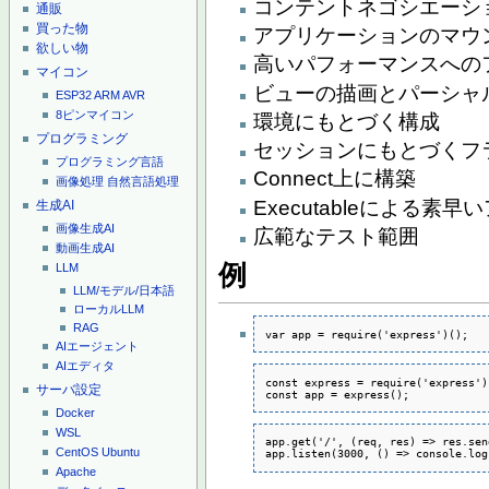
コンテントネゴシエーシ
通販
買った物
アプリケーションのマウ
欲しい物
高いパフォーマンスへの
マイコン
ビューの描画とパーシャ
ESP32
ARM
AVR
8ピンマイコン
環境にもとづく構成
プログラミング
セッションにもとづくフ
プログラミング言語
Connect上に構築
画像処理
自然言語処理
Executableによる
生成AI
画像生成AI
広範なテスト範囲
動画生成AI
例
LLM
LLM/モデル/日本語
ローカルLLM
RAG
var app = require('express')();
AIエージェント
AIエディタ
const express = require('express');
サーバ設定
const app = express();
Docker
WSL
app.get('/', (req, res) => res.sen
CentOS
Ubuntu
app.listen(3000, () => console.log
Apache