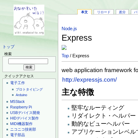
本文
リロード
差分
バ
Node.js
Express
トップ
検索
Top
/ Express
web application framework f
クイックアクセス
http://expressjs.com/
電子工作
プロトタイピング
主な特徴
Arduino
M5Stack
堅牢なルーティング
Raspberry Pi
USBデバイス開発
リダイレクト・ヘルパー
HIDデバイス製作
動的なビューヘルパー
MIDI機器製作
ニコニコ技術部
アプリケーションレベル
電子部品