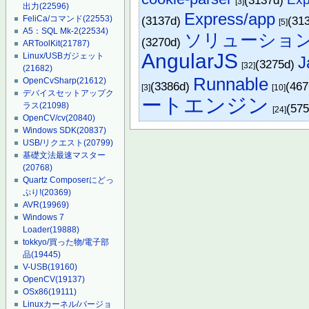
(3137d)
[3]
出力
(22596)
Express/app
FeliCa/コマンド
(22553)
(3137d)
(31
[5]
A5：SQL Mk-2
(22534)
ソリューショ
(3270d)
ARToolKit
(21787)
AngularJS
Linux/USBガジェット
J
(3275d)
[32]
(21682)
Runnable
OpenCvSharp
(21612)
(3386d)
(46
[3]
[10]
デバイスセットアップク
ートエンジン
ラス
(21098)
(575
[24]
OpenCV/cv
(20840)
Windows SDK
(20837)
USB/リクエスト
(20799)
基礎文法最速マスター
(20768)
Quartz Composerにどっ
ぷり!
(20369)
AVR
(19969)
Windows 7
Loader
(19888)
tokkyo/買った物/電子部
品
(19445)
V-USB
(19160)
OpenCV
(19137)
OSx86
(19111)
Linuxカーネル/バージョ