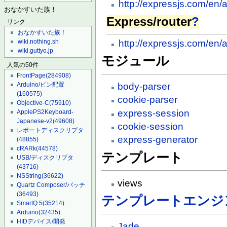
http://expressjs.com/en/
おなかすいた族！
Express/router
?
リンク
おなかすいた族！
http://expressjs.com/en/a
wiki.nothing.sh
wiki.guttyo.jp
モジュール
人気の50件
FrontPage
(284908)
body-parser
Arduino/ピン配置
(160575)
cookie-parser
Objective-C
(75910)
express-session
ApplePS2Keyboard-
Japanese-v2
(49608)
cookie-session
レポートディスクリプタ
express-generator
(48855)
cRARk
(44578)
テンプレート
USB/ディスクリプタ
(43716)
NSString
(36622)
views
Quartz Composer/パッチ
(36493)
テンプレートエンジ
SmartQ 5
(35214)
Arduino
(32435)
HIDデバイス/開発
Jade