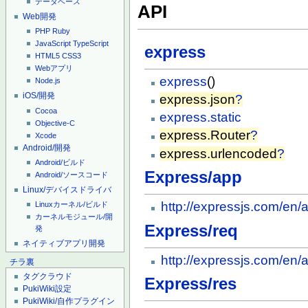
データベース
API
Web開発
PHP
Ruby
JavaScript
TypeScript
express
HTML5
CSS3
Webアプリ
express
()
Node.js
iOS/開発
express.json
?
Cocoa
express.static
Objective-C
express.Router
?
Xcode
Android/開発
express.urlencoded
?
Android/ビルド
Express/app
Android/ソースコード
Linux/デバイスドライバ
http://expressjs.com/en/
Linuxカーネル/ビルド
カーネルモジュール/開
Express/req
発
ネイティブアプリ開発
http://expressjs.com/en/
チラ裏
タグクラウド
Express/res
PukiWiki設定
PukiWiki/自作プラグイン