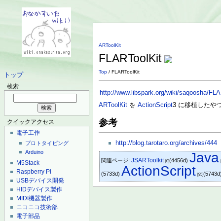
ARToolKit
FLARToolKit
Top
/ FLARToolKit
トップ
検索
http://www.libspark.org/wiki/saqoosha/FL
ARToolKit
を
ActionScript
3 に移植したや
参考
クイックアクセス
電子工作
http://blog.tarotaro.org/archives/444
プロトタイピング
Arduino
Java
JSARToolkit
関連ページ:
(4456d)
[0]
M5Stack
ActionScript
Raspberry Pi
(5733d)
(5743d
[95]
USBデバイス開発
HIDデバイス製作
MIDI機器製作
ニコニコ技術部
電子部品