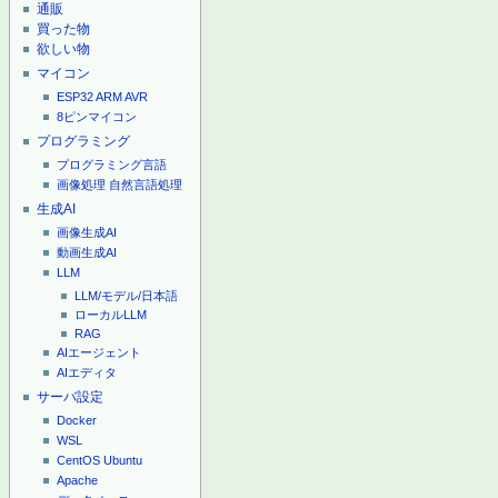
通販
買った物
欲しい物
マイコン
ESP32
ARM
AVR
8ピンマイコン
プログラミング
プログラミング言語
画像処理
自然言語処理
生成AI
画像生成AI
動画生成AI
LLM
LLM/モデル/日本語
ローカルLLM
RAG
AIエージェント
AIエディタ
サーバ設定
Docker
WSL
CentOS
Ubuntu
Apache