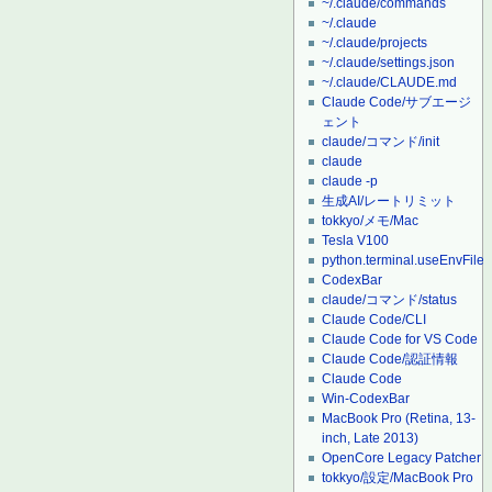
~/.claude/commands
~/.claude
~/.claude/projects
~/.claude/settings.json
~/.claude/CLAUDE.md
Claude Code/サブエージ
ェント
claude/コマンド/init
claude
claude -p
生成AI/レートリミット
tokkyo/メモ/Mac
Tesla V100
python.terminal.useEnvFile
CodexBar
claude/コマンド/status
Claude Code/CLI
Claude Code for VS Code
Claude Code/認証情報
Claude Code
Win-CodexBar
MacBook Pro (Retina, 13-
inch, Late 2013)
OpenCore Legacy Patcher
tokkyo/設定/MacBook Pro