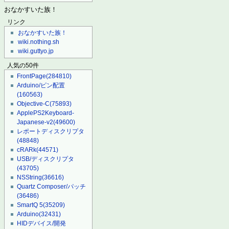
おなかすいた族！
リンク
おなかすいた族！
wiki.nothing.sh
wiki.guttyo.jp
人気の50件
FrontPage
(284810)
Arduino/ピン配置
(160563)
Objective-C
(75893)
ApplePS2Keyboard-
Japanese-v2
(49600)
レポートディスクリプタ
(48848)
cRARk
(44571)
USB/ディスクリプタ
(43705)
NSString
(36616)
Quartz Composer/パッチ
(36486)
SmartQ 5
(35209)
Arduino
(32431)
HIDデバイス/開発