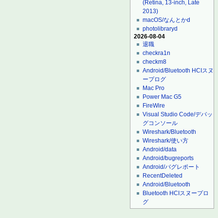
(Retina, 13-inch, Late
2013)
macOS/なんとかd
photolibraryd
2026-08-04
退職
checkra1n
checkm8
Android/Bluetooth HCIスヌ
ープログ
Mac Pro
Power Mac G5
FireWire
Visual Studio Code/デバッ
グコンソール
Wireshark/Bluetooth
Wireshark/使い方
Android/data
Android/bugreports
Android/バグレポート
RecentDeleted
Android/Bluetooth
Bluetooth HCIスヌープロ
グ