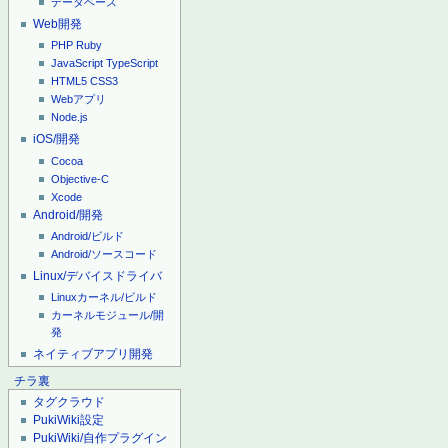
データベース
Web開発
PHP
Ruby
JavaScript
TypeScript
HTML5
CSS3
Webアプリ
Node.js
iOS/開発
Cocoa
Objective-C
Xcode
Android/開発
Android/ビルド
Android/ソースコード
Linux/デバイスドライバ
Linuxカーネル/ビルド
カーネルモジュール/開
発
ネイティブアプリ開発
チラ裏
タグクラウド
PukiWiki設定
PukiWiki/自作プラグイン