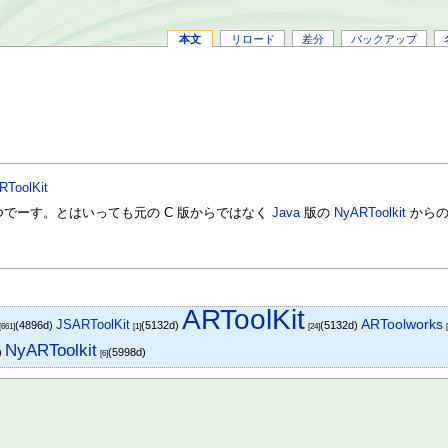
本文
リロード
差分
バックアップ
ARToolKit
つでーす。とはいっても元の C 版からではなく
Java
版の
NyARToolkit
からの
ARToolKit
ARToolworks
JSARToolKit
(4896d)
(5132d)
(5132d)
[661]
[1]
[24]
NyARToolkit
)
(5998d)
[6]