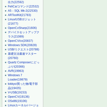
出力
(22592)
FeliCa/コマンド
(22532)
A5：SQL Mk-2
(22530)
ARToolKit
(21783)
Linux/USBガジェット
(21677)
OpenCvSharp
(21606)
デバイスセットアップク
ラス
(21089)
OpenCV/cv
(20837)
Windows SDK
(20828)
USB/リクエスト
(20788)
基礎文法最速マスター
(20760)
Quartz Composerにどっ
ぷり!
(20366)
AVR
(19963)
Windows 7
Loader
(19879)
tokkyo/買った物/電子部
品
(19435)
V-USB
(19153)
OpenCV
(19136)
OSx86
(19106)
Linuxカーネル/バージョ