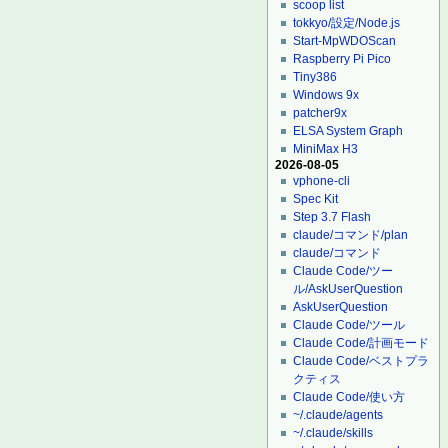
scoop list
tokkyo/設定/Node.js
Start-MpWDOScan
Raspberry Pi Pico
Tiny386
Windows 9x
patcher9x
ELSA System Graph
MiniMax H3
2026-08-05
vphone-cli
Spec Kit
Step 3.7 Flash
claude/コマンド/plan
claude/コマンド
Claude Code/ツー
ル/AskUserQuestion
AskUserQuestion
Claude Code/ツール
Claude Code/計画モード
Claude Code/ベストプラ
クティス
Claude Code/使い方
~/.claude/agents
~/.claude/skills