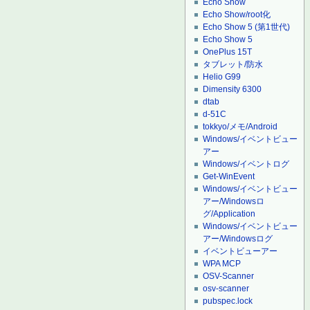
Echo Show
Echo Show/root化
Echo Show 5 (第1世代)
Echo Show 5
OnePlus 15T
タブレット/防水
Helio G99
Dimensity 6300
dtab
d-51C
tokkyo/メモ/Android
Windows/イベントビュー
アー
Windows/イベントログ
Get-WinEvent
Windows/イベントビュー
アー/Windowsロ
グ/Application
Windows/イベントビュー
アー/Windowsログ
イベントビューアー
WPA MCP
OSV-Scanner
osv-scanner
pubspec.lock