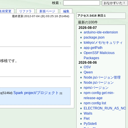
検索：
名前変更
リファラ
新規ページ
編集
アクセス:3418 本日:1
最終更新:2012-07-04 (水) 03:25:16 (5146d)
最新の100件
2026-08-07
arduino-ide-extension
package.json
tokkyo/メモ/セキュリティ
app.getPath
OpenSSF Malicious
Packages
移植です。
2026-08-06
OSV
Qwen
Node.js/バージョン管理
Node.js/バージョン
npm/バージョン
Spark project/プロジェクト
npm config get min-
(5146d)
[3]
[1]
release-age
npm config list
ELECTRON_RUN_AS_NO
Wails
Flet
PySide6