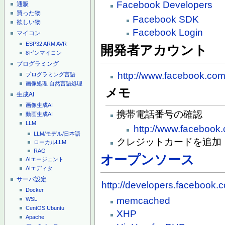
Facebook Developers
通販
買った物
Facebook SDK
欲しい物
Facebook Login
マイコン
ESP32
ARM
AVR
開発者アカウント
8ピンマイコン
プログラミング
http://www.facebook.co
プログラミング言語
画像処理
自然言語処理
メモ
生成AI
画像生成AI
携帯電話番号の確認
動画生成AI
LLM
http://www.facebook
LLM/モデル/日本語
クレジットカードを追加
ローカルLLM
RAG
オープンソース
AIエージェント
AIエディタ
サーバ設定
http://developers.facebook
Docker
memcached
WSL
CentOS
Ubuntu
XHP
Apache