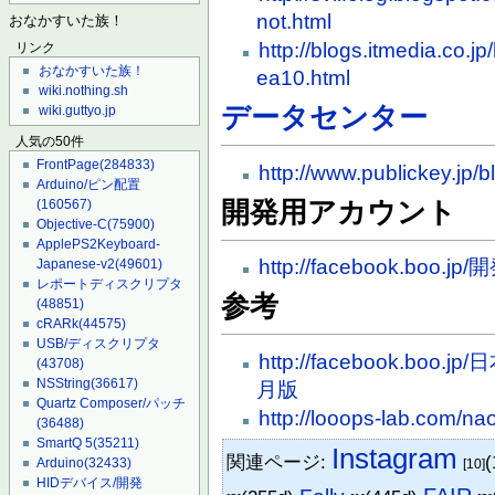
not.html
おなかすいた族！
http://blogs.itmedia.co.j
リンク
おなかすいた族！
ea10.html
wiki.nothing.sh
データセンター
wiki.guttyo.jp
人気の50件
FrontPage
(284833)
http://www.publickey.jp
Arduino/ピン配置
開発用アカウント
(160567)
Objective-C
(75900)
ApplePS2Keyboard-
http://facebook.b
Japanese-v2
(49601)
レポートディスクリプタ
参考
(48851)
cRARk
(44575)
USB/ディスクリプタ
http://facebook.boo
(43708)
NSString
(36617)
月版
Quartz Composer/パッチ
http://looops-lab.com/n
(36488)
SmartQ 5
(35211)
Instagram
関連ページ:
(
Arduino
(32433)
[10]
HIDデバイス/開発