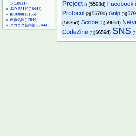
Project
Facebook
(5598d)
ン
(18911)
[3]
JXD S5110
(18441)
Protocol
(5679d)
Gnip
(57
[2]
[0]
IBOutlet
(18156)
画像処理
(17949)
Scribe
Netv
(5835d)
(5965d)
[2]
ニコニコ技術部
(17444)
SNS
CodeZine
(6659d)
[2]
[2