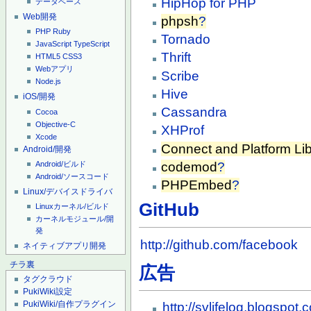
HipHop for PHP
データベース
Web開発
phpsh
?
PHP
Ruby
Tornado
JavaScript
TypeScript
Thrift
HTML5
CSS3
Webアプリ
Scribe
Node.js
Hive
iOS/開発
Cassandra
Cocoa
Objective-C
XHProf
Xcode
Connect and Platform Lib
Android/開発
Android/ビルド
codemod
?
Android/ソースコード
PHPEmbed
?
Linux/デバイスドライバ
GitHub
Linuxカーネル/ビルド
カーネルモジュール/開
発
http://github.com/facebook
ネイティブアプリ開発
チラ裏
広告
タグクラウド
PukiWiki設定
PukiWiki/自作プラグイン
http://svlifelog.blogspot