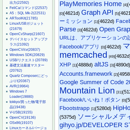
PlayMemories Home
出力
(22592)
(
[4]
FeliCa/コマンド
(22537)
Graph API
(4621d)
(462
A5：SQL Mk-2
(22531)
[0]
[5]
ARToolKit
(21785)
ーミッション
Fac
(4622d)
[1]
Linux/USBガジェット
Parse
Open Gra
(4622d)
(21679)
[3]
OpenCvSharp
(21607)
URLは、アプリケーションの
デバイスセットアップク
ラス
(21092)
Facebook/アプリ
(4622d)
[0]
OpenCV/cv
(20837)
memcached
Windows SDK
(20829)
(4632
[49]
USB/リクエスト
(20789)
altJS
XHP
(4888d)
(4890d
[1]
[3]
基礎文法最速マスター
(20762)
Accounts.framework
(495
[2]
Quartz Composerにどっ
Google Summer of Code 2
ぷり!
(20367)
AVR
(19964)
Mountain Lion
(51
Windows 7
[31]
Loader
(19880)
Facebook/いいね！ボタン
(
[0]
tokkyo/買った物/電子部
HipHo
Fbootstrapp
品
(19438)
(5280d)
[1]
V-USB
(19155)
ソーシャルメデ
(5375d)
OpenCV
(19136)
OSx86
(19107)
gihyo.jp/DEVELOPER 
Linuxカーネル/バージョ