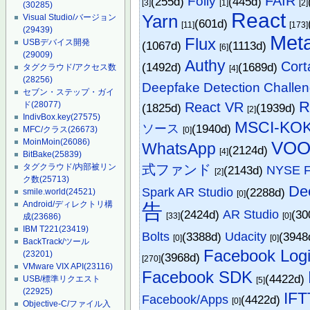
FAIR
Folly
(255d)
(445d)
[3]
[1]
[2]
(30285)
React
Yarn
Visual Studio/バージョン
(601d)
[11]
[173]
(29439)
Met
Flux
USBデバイス開発
(1067d)
(1113d)
[6]
(29009)
Authy
Cort
(1492d)
(1689d)
タグクラウド/アクセス数
[4]
(28256)
Deepfake Detection Challe
セブン・ステップ・ガイ
R
React VR
ド
(28077)
(1825d)
(1939d)
[2]
IndivBox.key
(27575)
MSCI-KO
ソース
(1940d)
MFC/クラス
(26673)
[0]
MoinMoin
(26086)
VO
WhatsApp
(2124d)
[4]
BitBake
(25839)
式ファンド
タグクラウド/内部被リン
(2143d)
NYSE 
[2]
ク数
(25713)
De
Spark AR Studio
(2288d)
smile.world
(24521)
[0]
Android/ディレクトリ構
告
(2424d)
AR Studio
(30
[33]
[0]
成
(23686)
IBM T221
(23419)
Bolts
(3388d)
Udacity
(3948
[0]
[0]
BackTrack/ツール
Facebook Log
(23201)
(3968d)
[270]
VMware VIX API
(23116)
Facebook SDK
(4422d)
USB/標準リクエスト
[5]
(22925)
IFT
Facebook/Apps
(4422d)
[0]
Objective-C/ファイル入