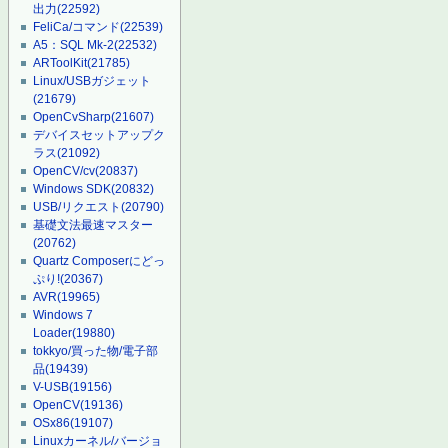
出力
(22592)
FeliCa/コマンド
(22539)
A5：SQL Mk-2
(22532)
ARToolKit
(21785)
Linux/USBガジェット
(21679)
OpenCvSharp
(21607)
デバイスセットアップク
ラス
(21092)
OpenCV/cv
(20837)
Windows SDK
(20832)
USB/リクエスト
(20790)
基礎文法最速マスター
(20762)
Quartz Composerにどっ
ぷり!
(20367)
AVR
(19965)
Windows 7
Loader
(19880)
tokkyo/買った物/電子部
品
(19439)
V-USB
(19156)
OpenCV
(19136)
OSx86
(19107)
Linuxカーネル/バージョ