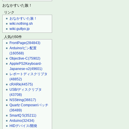
おなかすいた族！
リンク
おなかすいた族！
wiki.nothing.sh
wiki.guttyo.jp
人気の50件
FrontPage
(284843)
Arduino/ピン配置
(160568)
Objective-C
(75902)
ApplePS2Keyboard-
Japanese-v2
(49601)
レポートディスクリプタ
(48852)
cRARk
(44575)
USB/ディスクリプタ
(43708)
NSString
(36617)
Quartz Composer/パッチ
(36489)
SmartQ 5
(35211)
Arduino
(32434)
HIDデバイス/開発