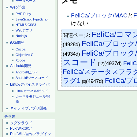
メモ
データベース
Web開発
PHP
Ruby
FeliCa/ブロック/MAC
と
JavaScript
TypeScript
けない
HTML5
CSS3
Webアプリ
FeliCa/コ
関連ページ:
Node.js
FeliCa/ブロック
iOS/開発
(4928d)
Cocoa
FeliCa/ブロック
(4934d)
Objective-C
スコード
Xcode
Feli
(4937d)
[12]
Android/開発
FeliCa/ステータスフラ
Android/ビルド
Android/ソースコード
ラグ1
FeliCa
(4947d)
[3]
Linux/デバイスドライバ
Linuxカーネル/ビルド
カーネルモジュール/開
発
ネイティブアプリ開発
チラ裏
タグクラウド
PukiWiki設定
PukiWiki/自作プラグイン