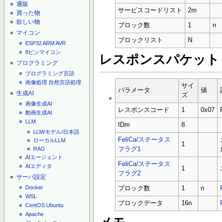
通販
サービスコードリスト
2m
買った物
欲しい物
ブロック数
1
n
マイコン
ブロックリスト
N
ESP32
ARM
AVR
8ピンマイコン
レスポンスパケット
プログラミング
プログラミング言語
画像処理
自然言語処理
サイ
パラメータ
値
生成AI
ズ
画像生成AI
レスポンスコード
1
0x07
動画生成AI
LLM
IDm
8
LLM/モデル/日本語
FeliCa/ステータス
ローカルLLM
1
フラグ1
RAG
AIエージェント
FeliCa/ステータス
AIエディタ
1
フラグ2
サーバ設定
Docker
ブロック数
1
n
WSL
ブロックデータ
16n
CentOS
Ubuntu
Apache