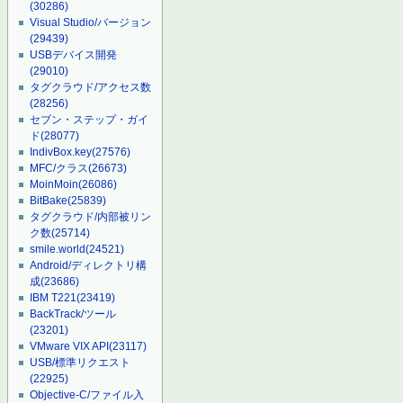
(30286)
Visual Studio/バージョン
(29439)
USBデバイス開発
(29010)
タグクラウド/アクセス数
(28256)
セブン・ステップ・ガイ
ド
(28077)
IndivBox.key
(27576)
MFC/クラス
(26673)
MoinMoin
(26086)
BitBake
(25839)
タグクラウド/内部被リン
ク数
(25714)
smile.world
(24521)
Android/ディレクトリ構
成
(23686)
IBM T221
(23419)
BackTrack/ツール
(23201)
VMware VIX API
(23117)
USB/標準リクエスト
(22925)
Objective-C/ファイル入