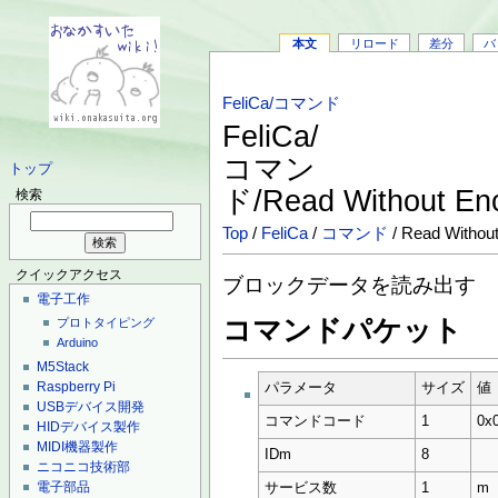
本文
リロード
差分
バ
FeliCa/コマンド
FeliCa/
コマン
トップ
ド/Read Without En
検索
Top
/
FeliCa
/
コマンド
/ Read Without
クイックアクセス
ブロックデータを読み出す
電子工作
コマンドパケット
プロトタイピング
Arduino
M5Stack
Raspberry Pi
パラメータ
サイズ
値
USBデバイス開発
コマンドコード
1
0x
HIDデバイス製作
MIDI機器製作
IDm
8
ニコニコ技術部
電子部品
サービス数
1
m