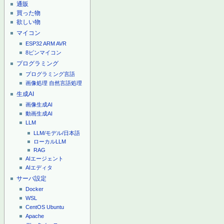
通販
買った物
欲しい物
マイコン
ESP32
ARM
AVR
8ピンマイコン
プログラミング
プログラミング言語
画像処理
自然言語処理
生成AI
画像生成AI
動画生成AI
LLM
LLM/モデル/日本語
ローカルLLM
RAG
AIエージェント
AIエディタ
サーバ設定
Docker
WSL
CentOS
Ubuntu
Apache