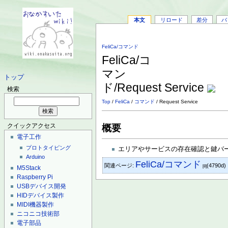
本文
リロード
差分
バ
FeliCa/コマンド
FeliCa/コ
マン
トップ
ド/Request Service
検索
Top
/
FeliCa
/
コマンド
/ Request Service
クイックアクセス
概要
電子工作
プロトタイピング
エリアやサービスの存在確認と鍵バ
Arduino
FeliCa/コマンド
関連ページ:
(4790d)
[8]
M5Stack
Raspberry Pi
USBデバイス開発
HIDデバイス製作
MIDI機器製作
ニコニコ技術部
電子部品