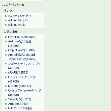
おなかすいた族！
リンク
おなかすいた族！
wiki.nothing.sh
wiki.guttyo.jp
人気の50件
FrontPage
(284860)
Arduino/ピン配置
(160568)
Objective-C
(75906)
ApplePS2Keyboard-
Japanese-v2
(49602)
レポートディスクリプタ
(48852)
cRARk
(44575)
USB/ディスクリプタ
(43708)
NSString
(36617)
Quartz Composer/パッチ
(36490)
SmartQ 5
(35211)
Arduino
(32434)
HIDデバイス/開発