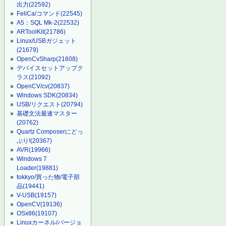
出力
(22592)
FeliCa/コマンド
(22545)
A5：SQL Mk-2
(22532)
ARToolKit
(21786)
Linux/USBガジェット
(21679)
OpenCvSharp
(21608)
デバイスセットアップク
ラス
(21092)
OpenCV/cv
(20837)
Windows SDK
(20834)
USB/リクエスト
(20794)
基礎文法最速マスター
(20762)
Quartz Composerにどっ
ぷり!
(20367)
AVR
(19966)
Windows 7
Loader
(19881)
tokkyo/買った物/電子部
品
(19441)
V-USB
(19157)
OpenCV
(19136)
OSx86
(19107)
Linuxカーネル/バージョ