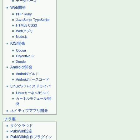
データベース
Web開発
PHP
Ruby
JavaScript
TypeScript
HTML5
CSS3
Webアプリ
Node.js
iOS/開発
Cocoa
Objective-C
Xcode
Android/開発
Android/ビルド
Android/ソースコード
Linux/デバイスドライバ
Linuxカーネル/ビルド
カーネルモジュール/開
発
ネイティブアプリ開発
チラ裏
タグクラウド
PukiWiki設定
PukiWiki/自作プラグイン