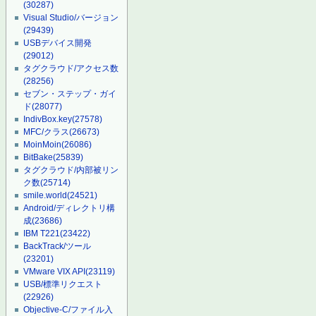
(30287)
Visual Studio/バージョン
(29439)
USBデバイス開発
(29012)
タグクラウド/アクセス数
(28256)
セブン・ステップ・ガイ
ド
(28077)
IndivBox.key
(27578)
MFC/クラス
(26673)
MoinMoin
(26086)
BitBake
(25839)
タグクラウド/内部被リン
ク数
(25714)
smile.world
(24521)
Android/ディレクトリ構
成
(23686)
IBM T221
(23422)
BackTrack/ツール
(23201)
VMware VIX API
(23119)
USB/標準リクエスト
(22926)
Objective-C/ファイル入