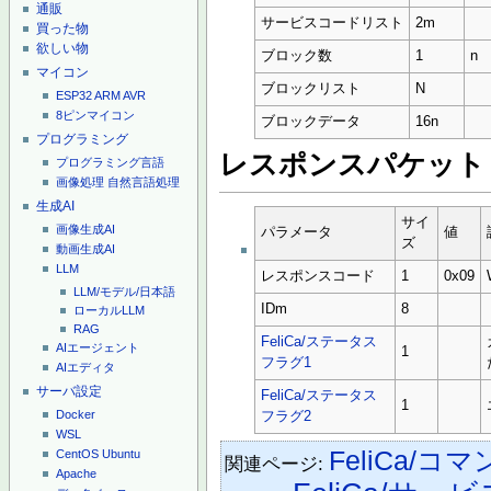
通販
サービスコードリスト
2m
買った物
欲しい物
ブロック数
1
n
マイコン
ブロックリスト
N
ESP32
ARM
AVR
8ピンマイコン
ブロックデータ
16n
プログラミング
レスポンスパケット
プログラミング言語
画像処理
自然言語処理
生成AI
サイ
画像生成AI
パラメータ
値
ズ
動画生成AI
LLM
レスポンスコード
1
0x09
LLM/モデル/日本語
IDm
8
ローカルLLM
RAG
FeliCa/ステータス
AIエージェント
1
フラグ1
AIエディタ
サーバ設定
FeliCa/ステータス
1
Docker
フラグ2
WSL
FeliCa/コ
CentOS
Ubuntu
関連ページ:
Apache