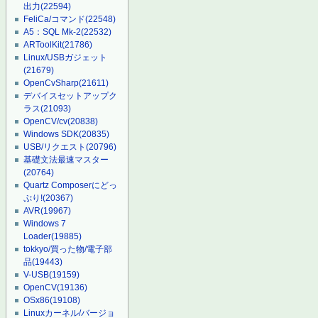
出力
(22594)
FeliCa/コマンド
(22548)
A5：SQL Mk-2
(22532)
ARToolKit
(21786)
Linux/USBガジェット
(21679)
OpenCvSharp
(21611)
デバイスセットアップク
ラス
(21093)
OpenCV/cv
(20838)
Windows SDK
(20835)
USB/リクエスト
(20796)
基礎文法最速マスター
(20764)
Quartz Composerにどっ
ぷり!
(20367)
AVR
(19967)
Windows 7
Loader
(19885)
tokkyo/買った物/電子部
品
(19443)
V-USB
(19159)
OpenCV
(19136)
OSx86
(19108)
Linuxカーネル/バージョ