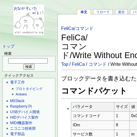
本文
リロード
差分
バ
FeliCa/コマンド
FeliCa/
コマン
トップ
ド/Write Without En
検索
Top
/
FeliCa
/
コマンド
/ Write Withou
クイックアクセス
ブロックデータを書き込むた
電子工作
コマンドパケット
プロトタイピング
Arduino
M5Stack
Raspberry Pi
パラメータ
サイズ
値
USBデバイス開発
コマンドコード
1
0x
HIDデバイス製作
MIDI機器製作
IDm
8
ニコニコ技術部
電子部品
サービス数
1
m