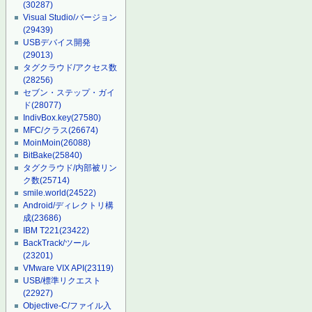
(30287)
Visual Studio/バージョン
(29439)
USBデバイス開発
(29013)
タグクラウド/アクセス数
(28256)
セブン・ステップ・ガイ
ド
(28077)
IndivBox.key
(27580)
MFC/クラス
(26674)
MoinMoin
(26088)
BitBake
(25840)
タグクラウド/内部被リン
ク数
(25714)
smile.world
(24522)
Android/ディレクトリ構
成
(23686)
IBM T221
(23422)
BackTrack/ツール
(23201)
VMware VIX API
(23119)
USB/標準リクエスト
(22927)
Objective-C/ファイル入