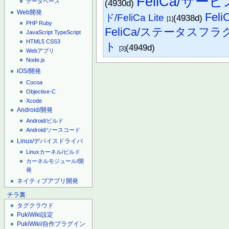
FeliCa/サー
(4930d)
データベース
Web開発
Fe
ド/FeliCa Lite
(4938d)
[1]
PHP
Ruby
FeliCa/ステータスフラ
JavaScript
TypeScript
HTML5
CSS3
ト
(4949d)
[3]
Webアプリ
Node.js
iOS/開発
Cocoa
Objective-C
Xcode
Android/開発
Android/ビルド
Android/ソースコード
Linux/デバイスドライバ
Linuxカーネル/ビルド
カーネルモジュール/開
発
ネイティブアプリ開発
チラ裏
タグクラウド
PukiWiki設定
PukiWiki/自作プラグイン