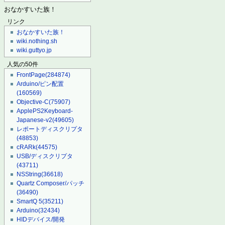
おなかすいた族！
リンク
おなかすいた族！
wiki.nothing.sh
wiki.guttyo.jp
人気の50件
FrontPage
(284874)
Arduino/ピン配置
(160569)
Objective-C
(75907)
ApplePS2Keyboard-
Japanese-v2
(49605)
レポートディスクリプタ
(48853)
cRARk
(44575)
USB/ディスクリプタ
(43711)
NSString
(36618)
Quartz Composer/パッチ
(36490)
SmartQ 5
(35211)
Arduino
(32434)
HIDデバイス/開発