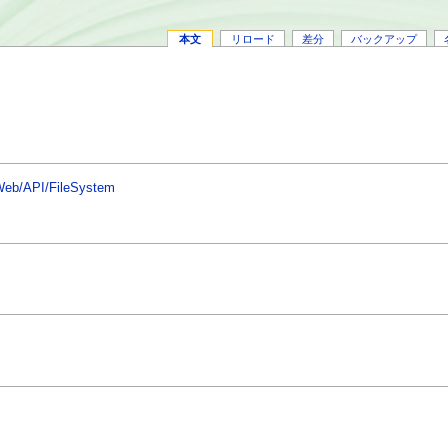
本文
リロード
差分
バックアップ
/Web/API/FileSystem