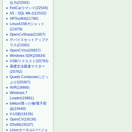
出力
(22592)
FeliCa/コマンド
(22545)
A5：SQL Mk-2
(22532)
ARToolKit
(21786)
Linux/USBガジェット
(21679)
OpenCvSharp
(21607)
デバイスセットアップク
ラス
(21092)
OpenCV/cv
(20837)
Windows SDK
(20834)
USB/リクエスト
(20793)
基礎文法最速マスター
(20762)
Quartz Composerにどっ
ぷり!
(20367)
AVR
(19966)
Windows 7
Loader
(19881)
tokkyo/買った物/電子部
品
(19440)
V-USB
(19156)
OpenCV
(19136)
OSx86
(19107)
Linuxカーネル/バージョ