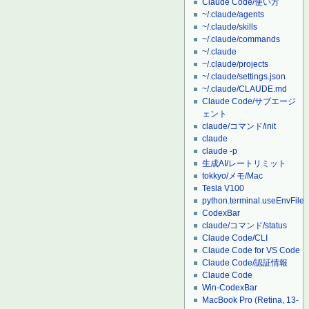
Claude Code/使い方
~/.claude/agents
~/.claude/skills
~/.claude/commands
~/.claude
~/.claude/projects
~/.claude/settings.json
~/.claude/CLAUDE.md
Claude Code/サブエージ
ェント
claude/コマンド/init
claude
claude -p
生成AI/レートリミット
tokkyo/メモ/Mac
Tesla V100
python.terminal.useEnvFile
CodexBar
claude/コマンド/status
Claude Code/CLI
Claude Code for VS Code
Claude Code/認証情報
Claude Code
Win-CodexBar
MacBook Pro (Retina, 13-