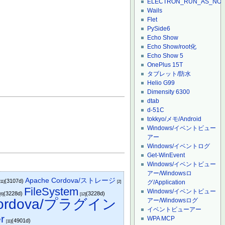
ELECTRON_RUN_AS_NO
Wails
Flet
PySide6
Echo Show
Echo Show/root化
Echo Show 5
OnePlus 15T
タブレット/防水
Helio G99
Dimensity 6300
dtab
d-51C
tokkyo/メモ/Android
Windows/イベントビュー
アー
Windows/イベントログ
Get-WinEvent
Windows/イベントビュー
アー/Windowsロ
Apache Cordova/ストレージ
(3107d)
グ/Application
[11]
[2]
FileSystem
Windows/イベントビュー
(3228d)
(3228d)
[6]
[12]
Cordova/プラグイン
アー/Windowsログ
イベントビューアー
r
WPA MCP
(4901d)
[11]