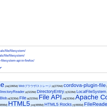
ls/file/filesystem/
ls/file/filesystem/
filesystem-api-in-firefox/
ン
me
cordova-plugin-file
Webブラウザ/ストレージ
(1865d)
(2704d)
[238]
[0]
DirectoryEntry
LocalFileSystem
DirectoryReader
(3228d)
(3228d)
[4]
[7]
File API
Apache 
File
Blob
)
(3230d)
(3230d)
(3230d)
[4]
[8]
[29]
HTML5
FileReade
HTML5 Rocks
4898d)
(4898d)
(4900d)
[240]
[7]