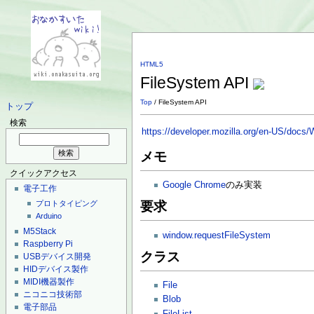
HTML5
FileSystem API
Top
/ FileSystem API
トップ
検索
https://developer.mozilla.org/en-US/docs
メモ
クイックアクセス
Google Chrome
のみ実装
電子工作
要求
プロトタイピング
Arduino
M5Stack
window.requestFileSystem
Raspberry Pi
クラス
USBデバイス開発
HIDデバイス製作
MIDI機器製作
File
ニコニコ技術部
Blob
電子部品
FileList