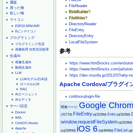
通販
FileReader
買った物
BlobBuilder
?
欲しい物
FileWriter
?
マイコン
DirectoryReader
ESP32
ARM
AVR
FileEntry
8ピンマイコン
DirectoryEntry
プログラミング
LocalFileSystem
プログラミング言語
画像処理
自然言語処理
参考
生成AI
画像生成AI
https://www.html5rocks.com/en/tutoria
動画生成AI
https://www.html5rocks.com/ja/tutoria
LLM
https://dev.mozilla.jp/2012/07/why-no-
LLM/モデル/日本語
Apache Cordova/プラグイ
ローカルLLM
RAG
AIエージェント
cordova-plugin-file
AIエディタ
Google Chro
サーバ設定
関連ページ:
Docker
FileEntry
Entry
(3177d)
(3228d)
(3228d)
[5]
[0]
WSL
window.requestFileSystem
(3228d
CentOS
Ubuntu
[5]
iOS 6
Apache
FileList
(3284d)
(4646d)
(
[31]
[30]
[3]