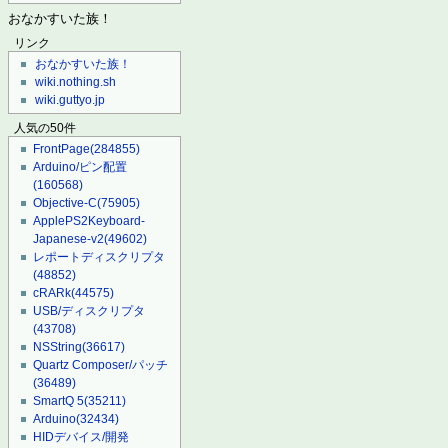
おなかすいた族！
リンク
おなかすいた族！
wiki.nothing.sh
wiki.guttyo.jp
人気の50件
FrontPage
(284855)
Arduino/ピン配置
(160568)
Objective-C
(75905)
ApplePS2Keyboard-
Japanese-v2
(49602)
レポートディスクリプタ
(48852)
cRARk
(44575)
USB/ディスクリプタ
(43708)
NSString
(36617)
Quartz Composer/パッチ
(36489)
SmartQ 5
(35211)
Arduino
(32434)
HIDデバイス/開発