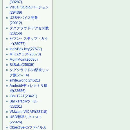
(30287)
Visual Studio/バージョン
(29439)
USBデバイス開発
(29012)
タグクラウド/アクセス数
(28256)
セブン・ステップ・ガイ
ド
(28077)
IndivBox.key
(27577)
MFC/クラス
(26673)
MoinMoin
(26086)
BitBake
(25839)
タグクラウド/内部被リン
ク数
(25714)
smile.world
(24521)
Android/ディレクトリ構
成
(23686)
IBM T221
(23421)
BackTrack/ツール
(23201)
VMware VIX API
(23118)
USB/標準リクエスト
(22926)
Objective-C/ファイル入