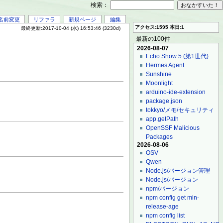
検索：
名前変更
リファラ
新規ページ
編集
アクセス:1595 本日:1
最終更新:2017-10-04 (水) 16:53:46 (3230d)
最新の100件
2026-08-07
Echo Show 5 (第1世代)
Hermes Agent
Sunshine
Moonlight
arduino-ide-extension
package.json
tokkyo/メモ/セキュリティ
app.getPath
OpenSSF Malicious
Packages
2026-08-06
OSV
Qwen
Node.js/バージョン管理
Node.js/バージョン
npm/バージョン
npm config get min-
release-age
npm config list