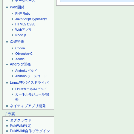
データベース
Web開発
PHP
Ruby
JavaScript
TypeScript
HTML5
CSS3
Webアプリ
Node.js
iOS/開発
Cocoa
Objective-C
Xcode
Android/開発
Android/ビルド
Android/ソースコード
Linux/デバイスドライバ
Linuxカーネル/ビルド
カーネルモジュール/開
発
ネイティブアプリ開発
チラ裏
タグクラウド
PukiWiki設定
PukiWiki/自作プラグイン