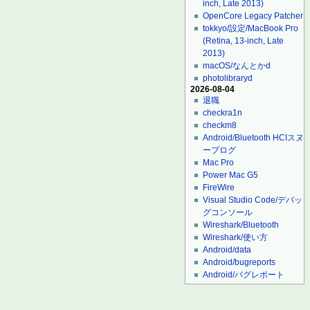
inch, Late 2013)
OpenCore Legacy Patcher
tokkyo/設定/MacBook Pro
(Retina, 13-inch, Late
2013)
macOS/なんとかd
photolibraryd
2026-08-04
退職
checkra1n
checkm8
Android/Bluetooth HCIスヌ
ープログ
Mac Pro
Power Mac G5
FireWire
Visual Studio Code/デバッ
グコンソール
Wireshark/Bluetooth
Wireshark/使い方
Android/data
Android/bugreports
Android/バグレポート