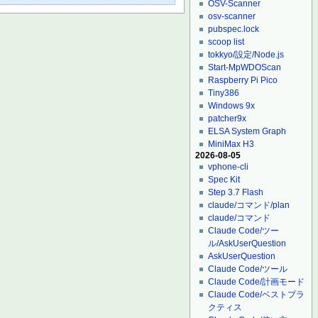
OSV-Scanner
osv-scanner
pubspec.lock
scoop list
tokkyo/設定/Node.js
Start-MpWDOScan
Raspberry Pi Pico
Tiny386
Windows 9x
patcher9x
ELSA System Graph
MiniMax H3
2026-08-05
vphone-cli
Spec Kit
Step 3.7 Flash
claude/コマンド/plan
claude/コマンド
Claude Code/ツー
ル/AskUserQuestion
AskUserQuestion
Claude Code/ツール
Claude Code/計画モード
Claude Code/ベストプラ
クティス