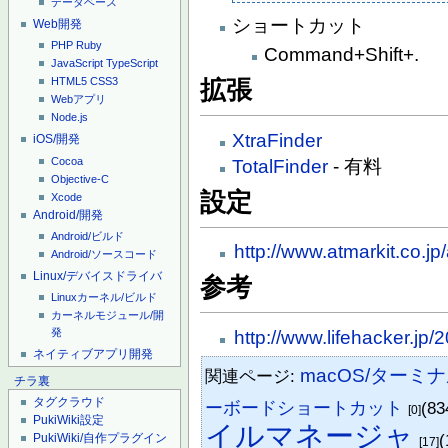
データベース
ショートカット
Web開発
PHP
Ruby
Command+Shift+.
JavaScript
TypeScript
HTML5
CSS3
拡張
Webアプリ
Node.js
XtraFinder
iOS/開発
Cocoa
TotalFinder
- 有料
Objective-C
設定
Xcode
Android/開発
Android/ビルド
http://www.atmarkit.co.jp
Android/ソースコード
Linux/デバイスドライバ
参考
Linuxカーネル/ビルド
カーネルモジュール/開
発
http://www.lifehacker.jp
ネイティブアプリ開発
macOS/ターミ
関連ページ:
チラ裏
タグクラウド
ーボードショートカット
(83
[0]
PukiWiki設定
イルマネージャ
(
PukiWiki/自作プラグイン
[17]