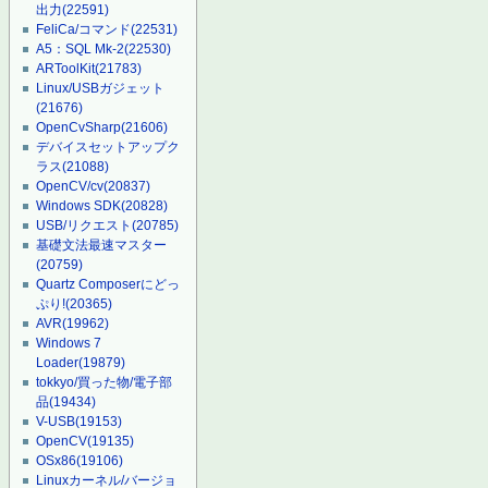
出力
(22591)
FeliCa/コマンド
(22531)
A5：SQL Mk-2
(22530)
ARToolKit
(21783)
Linux/USBガジェット
(21676)
OpenCvSharp
(21606)
デバイスセットアップク
ラス
(21088)
OpenCV/cv
(20837)
Windows SDK
(20828)
USB/リクエスト
(20785)
基礎文法最速マスター
(20759)
Quartz Composerにどっ
ぷり!
(20365)
AVR
(19962)
Windows 7
Loader
(19879)
tokkyo/買った物/電子部
品
(19434)
V-USB
(19153)
OpenCV
(19135)
OSx86
(19106)
Linuxカーネル/バージョ