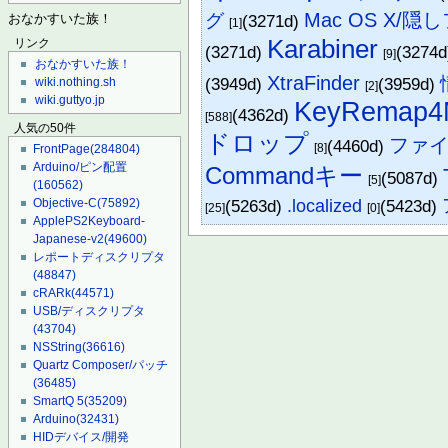
Mac OS X/
グ
(3271d)
おなかすいた族！
[1]
Karabiner
リンク
(3271d)
(3274
[9]
おなかすいた族！
XtraFinder
(3949d)
(3959d)
wiki.nothing.sh
[2]
wiki.guttyo.jp
KeyRemap4
(4362d)
[588]
人気の50件
ドロップ
ファ
(4460d)
[8]
FrontPage
(284804)
Arduino/ピン配置
Commandキー
(5087d)
[5]
(160562)
(5263d)
.localized
(5423d)
Objective-C
(75892)
[25]
[0]
ApplePS2Keyboard-
Japanese-v2
(49600)
レポートディスクリプタ
(48847)
cRARk
(44571)
USB/ディスクリプタ
(43704)
NSString
(36616)
Quartz Composer/パッチ
(36485)
SmartQ 5
(35209)
Arduino
(32431)
HIDデバイス/開発