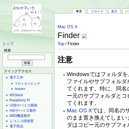
本文
リロード
差分
バ
Mac OS X
Finder
Top
/ Finder
トップ
検索
注意
クイックアクセス
Windowsではフォル
電子工作
ファイルやサブフォルダ
プロトタイピング
てくれます。特に、同名
Arduino
ー元のサブフォルダとコ
M5Stack
Raspberry Pi
てくれます。
USBデバイス開発
Mac OS X
では、同名の
HIDデバイス製作
MIDI機器製作
のまま置き換えてしまい
ニコニコ技術部
ダはコピー元のサブフォ
電子部品