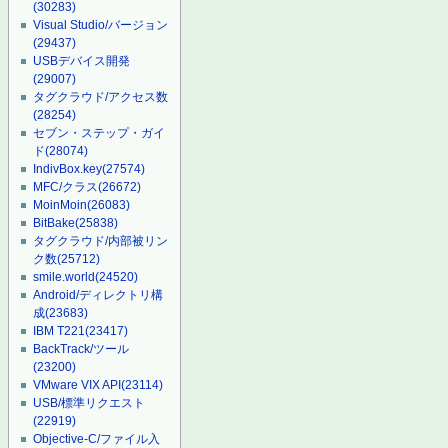
(30283)
Visual Studio/バージョン
(29437)
USBデバイス開発
(29007)
タグクラウド/アクセス数
(28254)
セブン・ステップ・ガイ
ド
(28074)
IndivBox.key
(27574)
MFC/クラス
(26672)
MoinMoin
(26083)
BitBake
(25838)
タグクラウド/内部被リン
ク数
(25712)
smile.world
(24520)
Android/ディレクトリ構
成
(23683)
IBM T221
(23417)
BackTrack/ツール
(23200)
VMware VIX API
(23114)
USB/標準リクエスト
(22919)
Objective-C/ファイル入