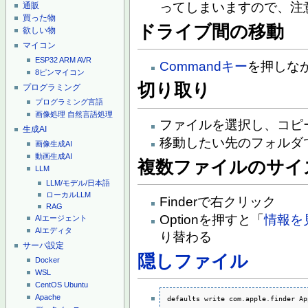
ってしまいますので、注
通販
買った物
ドライブ間の移動
欲しい物
マイコン
ESP32
ARM
AVR
Commandキー
を押しな
8ピンマイコン
切り取り
プログラミング
プログラミング言語
画像処理
自然言語処理
ファイルを選択し、コピー（
生成AI
移動したい先のフォルダで O
画像生成AI
動画生成AI
複数ファイルのサイ
LLM
LLM/モデル/日本語
ローカルLLM
Finderで右クリック
RAG
Optionを押すと「
情報を
AIエージェント
AIエディタ
り替わる
サーバ設定
隠しファイル
Docker
WSL
CentOS
Ubuntu
Apache
defaults write com.apple.finder Ap