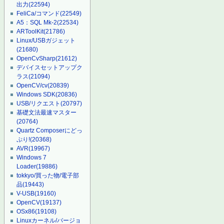
出力
(22594)
FeliCa/コマンド
(22549)
A5：SQL Mk-2
(22534)
ARToolKit
(21786)
Linux/USBガジェット
(21680)
OpenCvSharp
(21612)
デバイスセットアップク
ラス
(21094)
OpenCV/cv
(20839)
Windows SDK
(20836)
USB/リクエスト
(20797)
基礎文法最速マスター
(20764)
Quartz Composerにどっ
ぷり!
(20368)
AVR
(19967)
Windows 7
Loader
(19886)
tokkyo/買った物/電子部
品
(19443)
V-USB
(19160)
OpenCV
(19137)
OSx86
(19108)
Linuxカーネル/バージョ