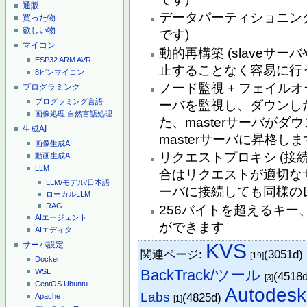
通販
データパーティショニング 
買った物
欲しい物
です)
マイコン
動的再構築 (slaveサー
ESP32
ARM
AVR
止することなく容易に行
8ピンマイコン
ノード監視 + フェイル
プログラミング
プログラミング言語
ーバを監視し、ダウンし
画像処理
自然言語処理
た、masterサーバがダ
生成AI
masterサーバに昇格しま
画像生成AI
リクエストプロキシ (
動画生成AI
LLM
合はリクエストが適切な
LLM/モデル/日本語
ーバに接続しても同様の
ローカルLLM
RAG
256バイトを超えるキー
AIエージェント
ができます
AIエディタ
KVS
サーバ設定
関連ページ:
(3051d)
[19]
Docker
BackTrack/ツール
WSL
(4518
[3]
CentOS
Ubuntu
Autodesk
Labs
(4825d)
Apache
[1]