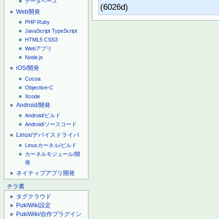
データベース
(6026d)
Web開発
PHP
Ruby
JavaScript
TypeScript
HTML5
CSS3
Webアプリ
Node.js
iOS/開発
Cocoa
Objective-C
Xcode
Android/開発
Android/ビルド
Android/ソースコード
Linux/デバイスドライバ
Linuxカーネル/ビルド
カーネルモジュール/開
発
ネイティブアプリ開発
チラ裏
タグクラウド
PukiWiki設定
PukiWiki/自作プラグイン