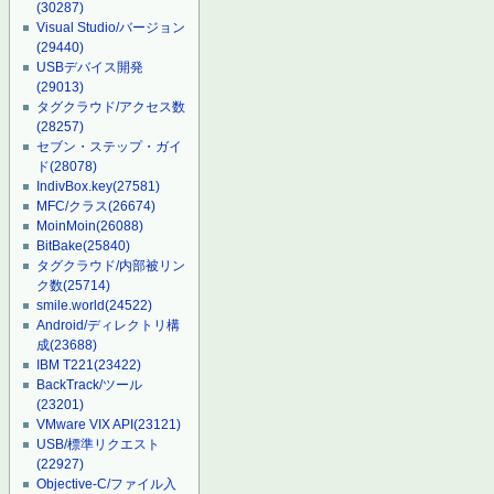
(30287)
Visual Studio/バージョン
(29440)
USBデバイス開発
(29013)
タグクラウド/アクセス数
(28257)
セブン・ステップ・ガイ
ド
(28078)
IndivBox.key
(27581)
MFC/クラス
(26674)
MoinMoin
(26088)
BitBake
(25840)
タグクラウド/内部被リン
ク数
(25714)
smile.world
(24522)
Android/ディレクトリ構
成
(23688)
IBM T221
(23422)
BackTrack/ツール
(23201)
VMware VIX API
(23121)
USB/標準リクエスト
(22927)
Objective-C/ファイル入