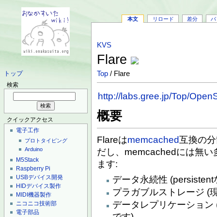
本文
リロード
差分
バ
KVS
Flare
Top
/ Flare
トップ
検索
http://labs.gree.jp/Top/Open
概要
クイックアクセス
電子工作
Flareは
memcached
互換の分
プロトタイピング
Arduino
だし、memcachedには
M5Stack
ます:
Raspberry Pi
USBデバイス開発
データ永続性 (persiste
HIDデバイス製作
プラガブルストレージ (
MIDI機器製作
データレプリケーション
ニコニコ技術部
電子部品
です)