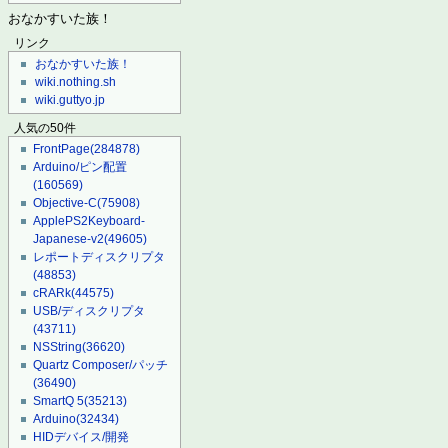
おなかすいた族！
リンク
おなかすいた族！
wiki.nothing.sh
wiki.guttyo.jp
人気の50件
FrontPage
(284878)
Arduino/ピン配置
(160569)
Objective-C
(75908)
ApplePS2Keyboard-
Japanese-v2
(49605)
レポートディスクリプタ
(48853)
cRARk
(44575)
USB/ディスクリプタ
(43711)
NSString
(36620)
Quartz Composer/パッチ
(36490)
SmartQ 5
(35213)
Arduino
(32434)
HIDデバイス/開発