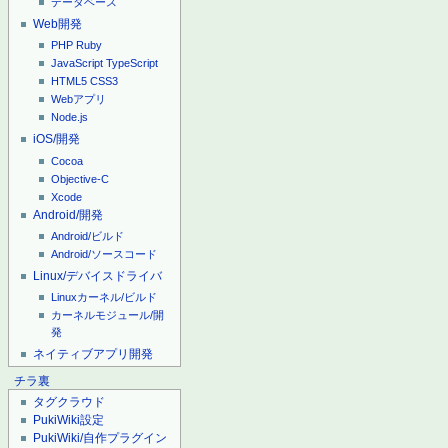
データベース
Web開発
PHP
Ruby
JavaScript
TypeScript
HTML5
CSS3
Webアプリ
Node.js
iOS/開発
Cocoa
Objective-C
Xcode
Android/開発
Android/ビルド
Android/ソースコード
Linux/デバイスドライバ
Linuxカーネル/ビルド
カーネルモジュール/開
発
ネイティブアプリ開発
チラ裏
タグクラウド
PukiWiki設定
PukiWiki/自作プラグイン