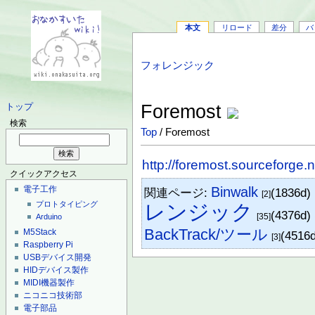
本文
リロード
差分
バ
フォレンジック
Foremost
トップ
検索
Top
/ Foremost
http://foremost.sourceforge.n
クイックアクセス
Binwalk
電子工作
関連ページ:
(1836d)
[2]
プロトタイピング
レンジック
(4376d)
[35]
Arduino
BackTrack/ツール
M5Stack
(4516
[3]
Raspberry Pi
USBデバイス開発
HIDデバイス製作
MIDI機器製作
ニコニコ技術部
電子部品