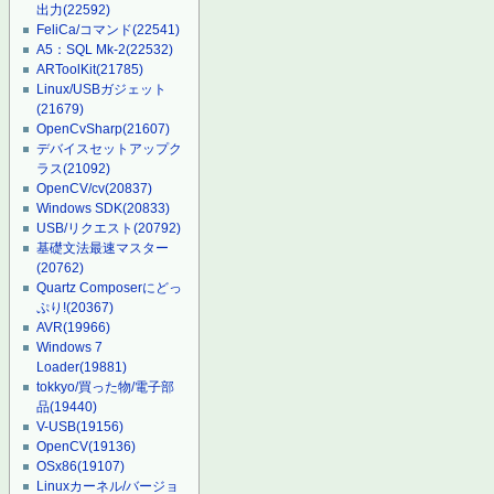
出力
(22592)
FeliCa/コマンド
(22541)
A5：SQL Mk-2
(22532)
ARToolKit
(21785)
Linux/USBガジェット
(21679)
OpenCvSharp
(21607)
デバイスセットアップク
ラス
(21092)
OpenCV/cv
(20837)
Windows SDK
(20833)
USB/リクエスト
(20792)
基礎文法最速マスター
(20762)
Quartz Composerにどっ
ぷり!
(20367)
AVR
(19966)
Windows 7
Loader
(19881)
tokkyo/買った物/電子部
品
(19440)
V-USB
(19156)
OpenCV
(19136)
OSx86
(19107)
Linuxカーネル/バージョ