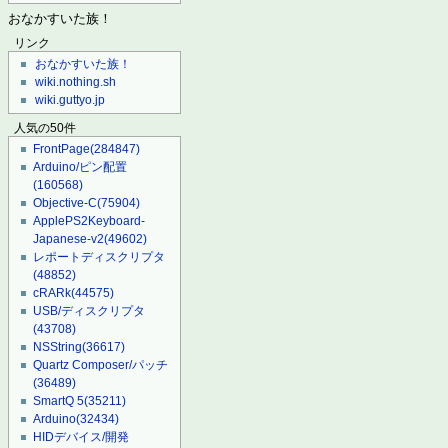
おなかすいた族！
リンク
おなかすいた族！
wiki.nothing.sh
wiki.guttyo.jp
人気の50件
FrontPage
(284847)
Arduino/ピン配置
(160568)
Objective-C
(75904)
ApplePS2Keyboard-
Japanese-v2
(49602)
レポートディスクリプタ
(48852)
cRARk
(44575)
USB/ディスクリプタ
(43708)
NSString
(36617)
Quartz Composer/パッチ
(36489)
SmartQ 5
(35211)
Arduino
(32434)
HIDデバイス/開発