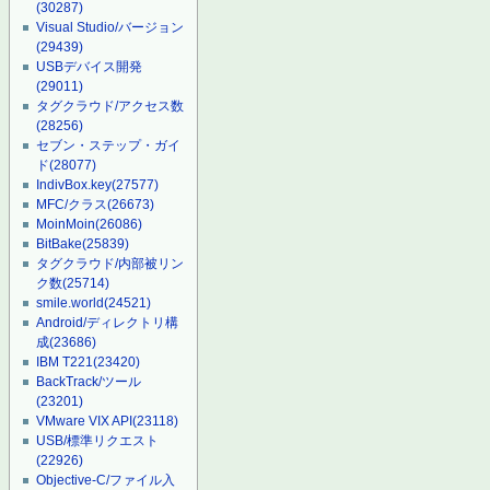
(30287)
Visual Studio/バージョン
(29439)
USBデバイス開発
(29011)
タグクラウド/アクセス数
(28256)
セブン・ステップ・ガイ
ド
(28077)
IndivBox.key
(27577)
MFC/クラス
(26673)
MoinMoin
(26086)
BitBake
(25839)
タグクラウド/内部被リン
ク数
(25714)
smile.world
(24521)
Android/ディレクトリ構
成
(23686)
IBM T221
(23420)
BackTrack/ツール
(23201)
VMware VIX API
(23118)
USB/標準リクエスト
(22926)
Objective-C/ファイル入