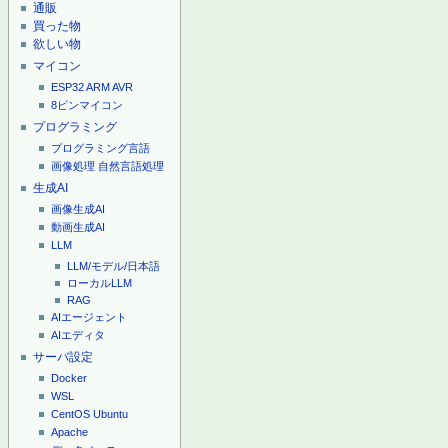
通販
買った物
欲しい物
マイコン
ESP32
ARM
AVR
8ピンマイコン
プログラミング
プログラミング言語
画像処理
自然言語処理
生成AI
画像生成AI
動画生成AI
LLM
LLM/モデル/日本語
ローカルLLM
RAG
AIエージェント
AIエディタ
サーバ設定
Docker
WSL
CentOS
Ubuntu
Apache