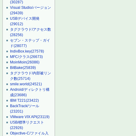
(30287)
Visual Studio/バージョン
(29439)
USBデバイス開発
(29012)
タグクラウド/アクセス数
(28256)
セブン・ステップ・ガイ
ド
(28077)
IndivBox.key
(27578)
MFC/クラス
(26673)
MoinMoin
(26086)
BitBake
(25839)
タグクラウド/内部被リン
ク数
(25714)
smile.world
(24521)
Android/ディレクトリ構
成
(23686)
IBM T221
(23422)
BackTrack/ツール
(23201)
VMware VIX API
(23119)
USB/標準リクエスト
(22926)
Objective-C/ファイル入