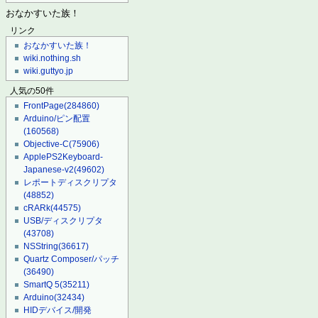
おなかすいた族！
リンク
おなかすいた族！
wiki.nothing.sh
wiki.guttyo.jp
人気の50件
FrontPage
(284860)
Arduino/ピン配置
(160568)
Objective-C
(75906)
ApplePS2Keyboard-
Japanese-v2
(49602)
レポートディスクリプタ
(48852)
cRARk
(44575)
USB/ディスクリプタ
(43708)
NSString
(36617)
Quartz Composer/パッチ
(36490)
SmartQ 5
(35211)
Arduino
(32434)
HIDデバイス/開発