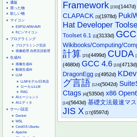
Framework
通販
(1447d
[230]
買った物
欲しい物
Puki
CLAPACK
(1978d)
[3]
マイコン
Hat Developer Toolse
ESP32
ARM
AVR
GCC
8ピンマイコン
Toolset 6.1
(3133d)
[1]
プログラミング
Wikibooks/Computing/Com
プログラミング言語
計算
CUDA
画像処理
自然言語処理
(4499d)
[25]
生成AI
GCC 4.6
(4680d)
(4713d
画像生成AI
[10]
動画生成AI
KDev
DragonEgg
(4952d)
[2]
LLM
グ言語
Suite
LLM/モデル/日本語
(5042d)
[124]
ローカルLLM
Ctags
x86 Open6
RAG
(5350d)
[4]
AIエージェント
基礎文法最速マス
(5643d)
AIエディタ
[14]
JIS X
サーバ設定
(6597d)
[17]
Docker
WSL
CentOS
Ubuntu
Apache