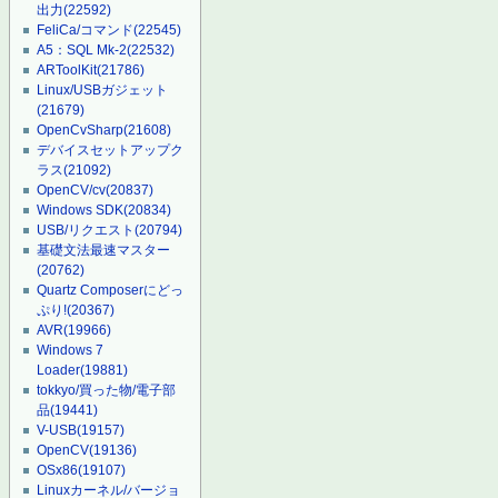
出力
(22592)
FeliCa/コマンド
(22545)
A5：SQL Mk-2
(22532)
ARToolKit
(21786)
Linux/USBガジェット
(21679)
OpenCvSharp
(21608)
デバイスセットアップク
ラス
(21092)
OpenCV/cv
(20837)
Windows SDK
(20834)
USB/リクエスト
(20794)
基礎文法最速マスター
(20762)
Quartz Composerにどっ
ぷり!
(20367)
AVR
(19966)
Windows 7
Loader
(19881)
tokkyo/買った物/電子部
品
(19441)
V-USB
(19157)
OpenCV
(19136)
OSx86
(19107)
Linuxカーネル/バージョ