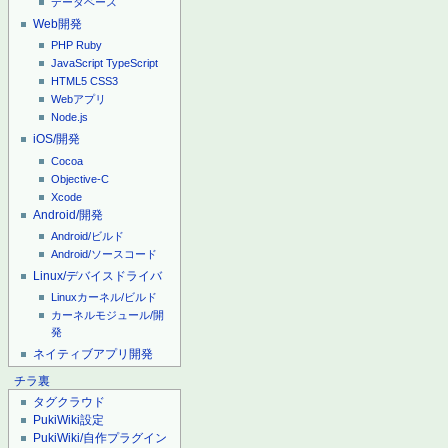
データベース
Web開発
PHP
Ruby
JavaScript
TypeScript
HTML5
CSS3
Webアプリ
Node.js
iOS/開発
Cocoa
Objective-C
Xcode
Android/開発
Android/ビルド
Android/ソースコード
Linux/デバイスドライバ
Linuxカーネル/ビルド
カーネルモジュール/開
発
ネイティブアプリ開発
チラ裏
タグクラウド
PukiWiki設定
PukiWiki/自作プラグイン