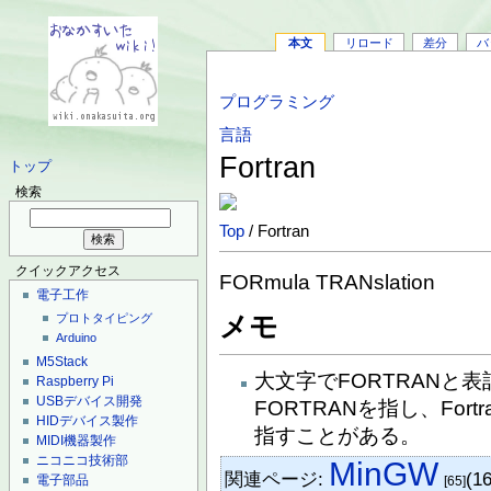
本文
リロード
差分
バ
プログラミング
言語
Fortran
トップ
検索
Top
/ Fortran
クイックアクセス
FORmula TRANslation
電子工作
メモ
プロトタイピング
Arduino
M5Stack
大文字でFORTRANと表
Raspberry Pi
USBデバイス開発
FORTRANを指し、Fort
HIDデバイス製作
指すことがある。
MIDI機器製作
ニコニコ技術部
MinGW
関連ページ:
(1
電子部品
[65]