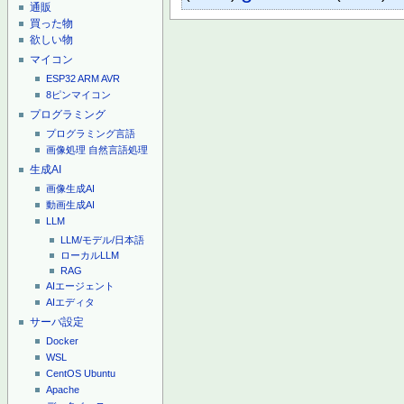
通販
買った物
欲しい物
マイコン
ESP32
ARM
AVR
8ピンマイコン
プログラミング
プログラミング言語
画像処理
自然言語処理
生成AI
画像生成AI
動画生成AI
LLM
LLM/モデル/日本語
ローカルLLM
RAG
AIエージェント
AIエディタ
サーバ設定
Docker
WSL
CentOS
Ubuntu
Apache