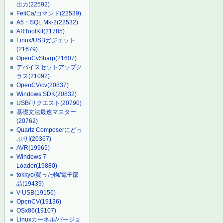
出力
(22592)
FeliCa/コマンド
(22539)
A5：SQL Mk-2
(22532)
ARToolKit
(21785)
Linux/USBガジェット
(21679)
OpenCvSharp
(21607)
デバイスセットアップク
ラス
(21092)
OpenCV/cv
(20837)
Windows SDK
(20832)
USB/リクエスト
(20790)
基礎文法最速マスター
(20762)
Quartz Composerにどっ
ぷり!
(20367)
AVR
(19965)
Windows 7
Loader
(19880)
tokkyo/買った物/電子部
品
(19439)
V-USB
(19156)
OpenCV
(19136)
OSx86
(19107)
Linuxカーネル/バージョ