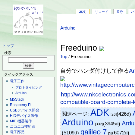
本文
リロード
差分
バ
Arduino
Freeduino
トップ
検索
Top
/ Freeduino
自分でハンダ付けして作る
Ar
クイックアクセス
電子工作
プロトタイピング
Arduino
http://www.nkcelectronics.co
M5Stack
compatible-board-complete-ki
Raspberry Pi
ADK
USBデバイス開発
関連ページ:
(426d)
[26]
HIDデバイス製作
Arduino
MIDI機器製作
Ar
(3945d)
[332]
ニコニコ技術部
galileo 7
(5109d)
(6072d)
電子部品
[5]