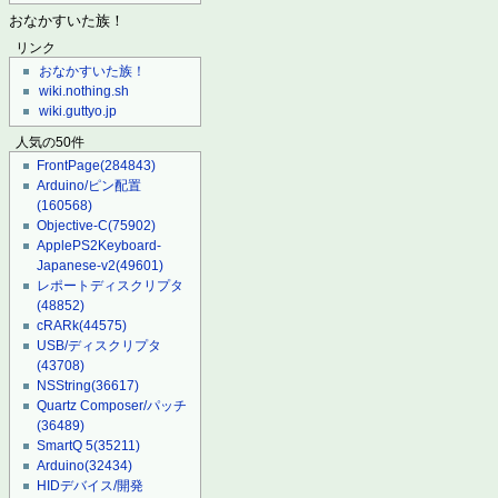
おなかすいた族！
リンク
おなかすいた族！
wiki.nothing.sh
wiki.guttyo.jp
人気の50件
FrontPage
(284843)
Arduino/ピン配置
(160568)
Objective-C
(75902)
ApplePS2Keyboard-
Japanese-v2
(49601)
レポートディスクリプタ
(48852)
cRARk
(44575)
USB/ディスクリプタ
(43708)
NSString
(36617)
Quartz Composer/パッチ
(36489)
SmartQ 5
(35211)
Arduino
(32434)
HIDデバイス/開発