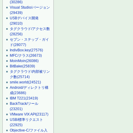
(30286)
Visual Studio/バージョン
(29439)
USBデバイス開発
(29010)
タグクラウド/アクセス数
(28256)
セブン・ステップ・ガイ
ド
(28077)
IndivBox.key
(27576)
MFC/クラス
(26673)
MoinMoin
(26086)
BitBake
(25839)
タグクラウド/内部被リン
ク数
(25714)
smile.world
(24521)
Android/ディレクトリ構
成
(23686)
IBM T221
(23419)
BackTrack/ツール
(23201)
VMware VIX API
(23117)
USB/標準リクエスト
(22925)
Objective-C/ファイル入