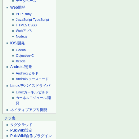
データベース
Web開発
PHP
Ruby
JavaScript
TypeScript
HTML5
CSS3
Webアプリ
Node.js
iOS/開発
Cocoa
Objective-C
Xcode
Android/開発
Android/ビルド
Android/ソースコード
Linux/デバイスドライバ
Linuxカーネル/ビルド
カーネルモジュール/開
発
ネイティブアプリ開発
チラ裏
タグクラウド
PukiWiki設定
PukiWiki/自作プラグイン