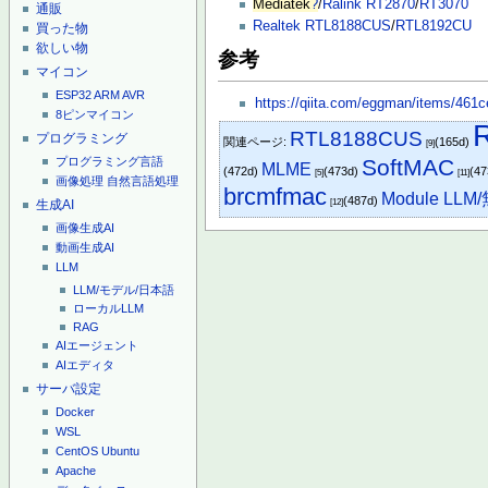
Mediatek
?
/
Ralink
RT2870
/
RT3070
通販
Realtek
RTL8188CUS
/
RTL8192CU
買った物
欲しい物
参考
マイコン
ESP32
ARM
AVR
https://qiita.com/eggman/items/461
8ピンマイコン
R
RTL8188CUS
プログラミング
関連ページ:
(165d)
[9]
プログラミング言語
SoftMAC
MLME
(472d)
(473d)
(4
[5]
[11]
画像処理
自然言語処理
brcmfmac
Module LLM
(487d)
生成AI
[12]
画像生成AI
動画生成AI
LLM
LLM/モデル/日本語
ローカルLLM
RAG
AIエージェント
AIエディタ
サーバ設定
Docker
WSL
CentOS
Ubuntu
Apache