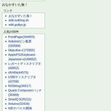
おなかすいた族！
リンク
おなかすいた族！
wiki.nothing.sh
wiki.guttyo.jp
人気の50件
FrontPage
(284855)
Arduino/ピン配置
(160568)
Objective-C
(75905)
ApplePS2Keyboard-
Japanese-v2
(49602)
レポートディスクリプタ
(48852)
cRARk
(44575)
USB/ディスクリプタ
(43708)
NSString
(36617)
Quartz Composer/パッチ
(36489)
SmartQ 5
(35211)
Arduino
(32434)
HIDデバイス/開発