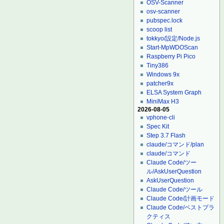
OSV-Scanner
osv-scanner
pubspec.lock
scoop list
tokkyo/設定/Node.js
Start-MpWDOScan
Raspberry Pi Pico
Tiny386
Windows 9x
patcher9x
ELSA System Graph
MiniMax H3
2026-08-05
vphone-cli
Spec Kit
Step 3.7 Flash
claude/コマンド/plan
claude/コマンド
Claude Code/ツー
ル/AskUserQuestion
AskUserQuestion
Claude Code/ツール
Claude Code/計画モード
Claude Code/ベストプラ
クティス