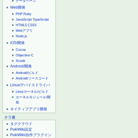
データベース
Web開発
PHP
Ruby
JavaScript
TypeScript
HTML5
CSS3
Webアプリ
Node.js
iOS/開発
Cocoa
Objective-C
Xcode
Android/開発
Android/ビルド
Android/ソースコード
Linux/デバイスドライバ
Linuxカーネル/ビルド
カーネルモジュール/開
発
ネイティブアプリ開発
チラ裏
タグクラウド
PukiWiki設定
PukiWiki/自作プラグイン