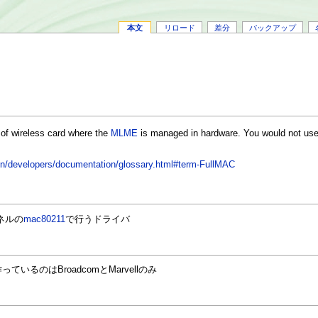
本文
リロード
差分
バックアップ
 of wireless card where the
MLME
is managed in hardware. You would not us
t/en/developers/documentation/glossary.html#term-FullMAC
ネルの
mac80211
で行うドライバ
ているのはBroadcomとMarvellのみ