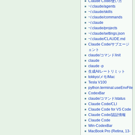
Claude Code/使い方
~/.claude/agents
~/.claude/skills
~/.claude/commands
~/.claude
~/.claude/projects
~/.claude/settings.json
~/.claude/CLAUDE.md
Claude Code/サブエージ
ェント
claude/コマンド/init
claude
claude -p
生成AI/レートリミット
tokkyo/メモ/Mac
Tesla V100
python.terminal.useEnvFile
CodexBar
claude/コマンド/status
Claude Code/CLI
Claude Code for VS Code
Claude Code/認証情報
Claude Code
Win-CodexBar
MacBook Pro (Retina, 13-