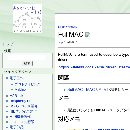
Linux Wireless
FullMAC
Top
/ FullMAC
トップ
検索
FullMAC is a term used to describe a type
driver.
https://wireless.docs.kernel.org/en/lates
クイックアクセス
関連
電子工作
プロトタイピング
SoftMAC
-
MAC
の
MLME
処理をカー
Arduino
M5Stack
メモ
Raspberry Pi
USBデバイス開発
最近になってもFullMACのチップを作っ
HIDデバイス製作
MIDI機器製作
対応メモ
ニコニコ技術部
電子部品