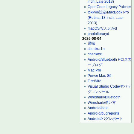
inch, Late 2013)
OpenCore Legacy Patcher
tokkyo/設定/MacBook Pro
(Retina, 13-inch, Late
2013)
macOS/なんとかd
photolibraryd
2026-08-04
退職
checkra1n
checkm8
Android/Bluetooth HCIスヌ
ープログ
Mac Pro
Power Mac G5
FireWire
Visual Studio Code/デバッ
グコンソール
Wireshark/Bluetooth
Wireshark/使い方
Android/data
Android/bugreports
Android/バグレポート