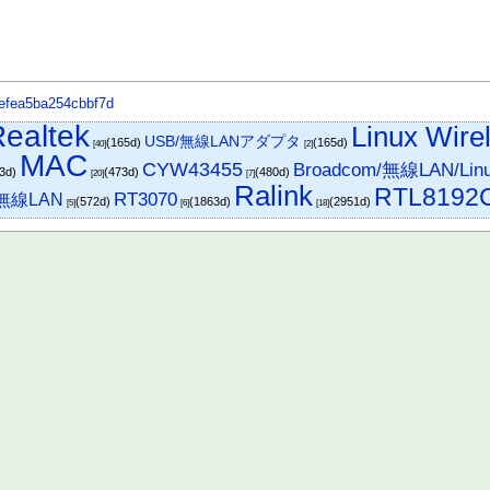
cefea5ba254cbbf7d
ealtek
Linux Wire
USB/無線LANアダプタ
(165d)
(165d)
[40]
[2]
MAC
CYW43455
Broadcom/無線LAN/Lin
73d)
(473d)
(480d)
[20]
[7]
Ralink
RTL8192
RT3070
/無線LAN
(572d)
(1863d)
(2951d)
[5]
[6]
[18]