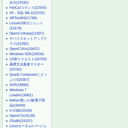
出力
(22592)
FeliCa/コマンド
(22545)
A5：SQL Mk-2
(22532)
ARToolKit
(21786)
Linux/USBガジェット
(21679)
OpenCvSharp
(21607)
デバイスセットアップク
ラス
(21092)
OpenCV/cv
(20837)
Windows SDK
(20834)
USB/リクエスト
(20793)
基礎文法最速マスター
(20762)
Quartz Composerにどっ
ぷり!
(20367)
AVR
(19966)
Windows 7
Loader
(19881)
tokkyo/買った物/電子部
品
(19440)
V-USB
(19156)
OpenCV
(19136)
OSx86
(19107)
Linuxカーネル/バージョ