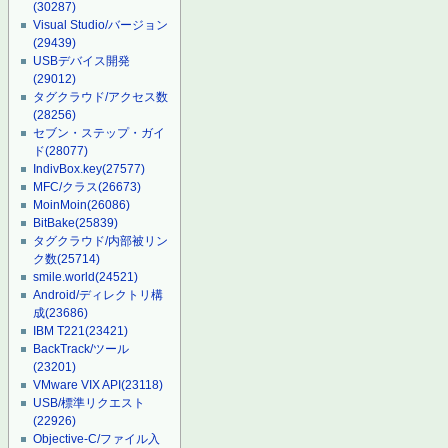
(30287)
Visual Studio/バージョン
(29439)
USBデバイス開発
(29012)
タグクラウド/アクセス数
(28256)
セブン・ステップ・ガイ
ド
(28077)
IndivBox.key
(27577)
MFC/クラス
(26673)
MoinMoin
(26086)
BitBake
(25839)
タグクラウド/内部被リン
ク数
(25714)
smile.world
(24521)
Android/ディレクトリ構
成
(23686)
IBM T221
(23421)
BackTrack/ツール
(23201)
VMware VIX API
(23118)
USB/標準リクエスト
(22926)
Objective-C/ファイル入