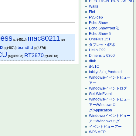
ELECTRON_RUN_AS_NO
Wails
Flet
PySide6
Echo Show
Echo Show/root化
Echo Show 5
less
mac80211
OnePlus 15T
(451d)
[17]
[14]
タブレット/防水
ux
bcmdhd
(487d)
(487d)
[6]
[3]
Helio G99
CU
RT2870
Dimensity 6300
(4910d)
(4911d)
[14]
[7]
dtab
d-51C
tokkyo/メモ/Android
Windows/イベントビュー
アー
Windows/イベントログ
Get-WinEvent
Windows/イベントビュー
アー/Windowsロ
グ/Application
Windows/イベントビュー
アー/Windowsログ
イベントビューアー
WPA MCP