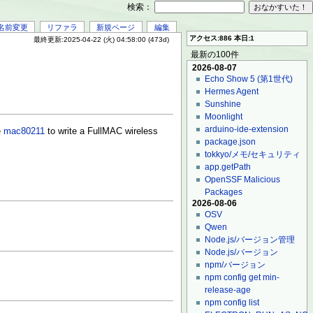
検索：
名前変更
リファラ
新規ページ
編集
アクセス:886 本日:1
最終更新:2025-04-22 (火) 04:58:00 (473d)
最新の100件
2026-08-07
Echo Show 5 (第1世代)
Hermes Agent
Sunshine
Moonlight
arduino-ide-extension
e
mac80211
to write a FullMAC wireless
package.json
tokkyo/メモ/セキュリティ
app.getPath
OpenSSF Malicious
Packages
2026-08-06
OSV
Qwen
Node.js/バージョン管理
Node.js/バージョン
npm/バージョン
npm config get min-
release-age
npm config list