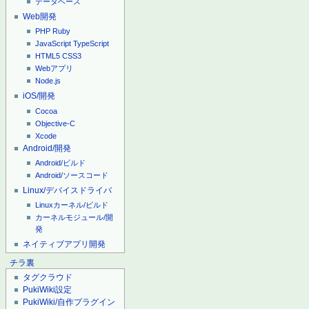
データベース
Web開発
PHP
Ruby
JavaScript
TypeScript
HTML5
CSS3
Webアプリ
Node.js
iOS/開発
Cocoa
Objective-C
Xcode
Android/開発
Android/ビルド
Android/ソースコード
Linux/デバイスドライバ
Linuxカーネル/ビルド
カーネルモジュール/開
発
ネイティブアプリ開発
チラ裏
タグクラウド
PukiWiki設定
PukiWiki/自作プラグイン