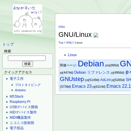
GNU
GNU/Linux
Top
/
GNU
/ Linux
トップ
検索
Linux
Debian
G
関連ページ:
(995d)
[205]
Debian リファレンス
参考
クイックアクセス
(4474d)
(4956d)
[5]
[1]
GNUstep
電子工作
S
AdLint
(5149d)
(5265d)
[10]
[0]
プロトタイピング
Emacs 23
Emacs 22.
(5739d)
(6114d)
[4]
Arduino
M5Stack
Raspberry Pi
USBデバイス開発
HIDデバイス製作
MIDI機器製作
ニコニコ技術部
電子部品