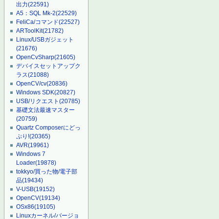
出力
(22591)
A5：SQL Mk-2
(22529)
FeliCa/コマンド
(22527)
ARToolKit
(21782)
Linux/USBガジェット
(21676)
OpenCvSharp
(21605)
デバイスセットアップク
ラス
(21088)
OpenCV/cv
(20836)
Windows SDK
(20827)
USB/リクエスト
(20785)
基礎文法最速マスター
(20759)
Quartz Composerにどっ
ぷり!
(20365)
AVR
(19961)
Windows 7
Loader
(19878)
tokkyo/買った物/電子部
品
(19434)
V-USB
(19152)
OpenCV
(19134)
OSx86
(19105)
Linuxカーネル/バージョ