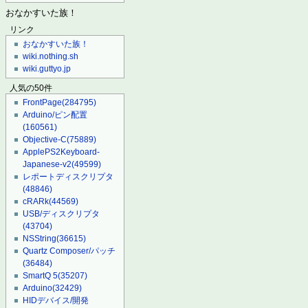
おなかすいた族！
リンク
おなかすいた族！
wiki.nothing.sh
wiki.guttyo.jp
人気の50件
FrontPage
(284795)
Arduino/ピン配置
(160561)
Objective-C
(75889)
ApplePS2Keyboard-
Japanese-v2
(49599)
レポートディスクリプタ
(48846)
cRARk
(44569)
USB/ディスクリプタ
(43704)
NSString
(36615)
Quartz Composer/パッチ
(36484)
SmartQ 5
(35207)
Arduino
(32429)
HIDデバイス/開発