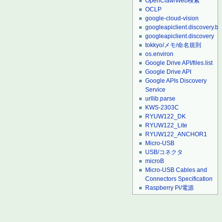
OpenClaw/Web検索
OCLP
google-cloud-vision
googleapiclient.discovery.bu
googleapiclient.discovery
tokkyo/メモ/命名規則
os.environ
Google Drive API/files.list
Google Drive API
Google APIs Discovery
Service
urllib.parse
KWS-2303C
RYUW122_DK
RYUW122_Lite
RYUW122_ANCHOR1
Micro-USB
USB/コネクタ
microB
Micro-USB Cables and
Connectors Specification
Raspberry Pi/電源