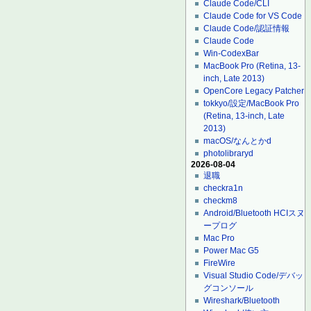
Claude Code/CLI
Claude Code for VS Code
Claude Code/認証情報
Claude Code
Win-CodexBar
MacBook Pro (Retina, 13-
inch, Late 2013)
OpenCore Legacy Patcher
tokkyo/設定/MacBook Pro
(Retina, 13-inch, Late
2013)
macOS/なんとかd
photolibraryd
2026-08-04
退職
checkra1n
checkm8
Android/Bluetooth HCIスヌ
ープログ
Mac Pro
Power Mac G5
FireWire
Visual Studio Code/デバッ
グコンソール
Wireshark/Bluetooth