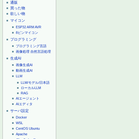
通販
買った物
欲しい物
マイコン
ESP32
ARM
AVR
8ピンマイコン
プログラミング
プログラミング言語
画像処理
自然言語処理
生成AI
画像生成AI
動画生成AI
LLM
LLM/モデル/日本語
ローカルLLM
RAG
AIエージェント
AIエディタ
サーバ設定
Docker
WSL
CentOS
Ubuntu
Apache