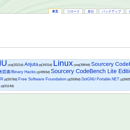
本文
リロード
差分
バックアップ
NU
Linux
Sourcery Cod
Anjuta
(2021d)
(3431d)
(3964d)
[103]
[6]
[1169]
Sourcery CodeBench Lite Edit
図書/Binary Hacks
(4993d)
[2]
HR
Free Software Foundation
DotGNU Portable.NET
(5578d)
(5595d)
(560
[3]
[3]
[1]
1
(6114d)
[5]