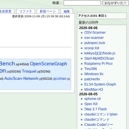
検索：
名前変更
リファラ
新規ページ
編集
アクセス:2101 本日:1
最終更新:2009-11-09 (月) 10:39:38 (6114d)
最新の100件
2026-08-06
OSV-Scanner
osv-scanner
pubspec.lock
scoop list
tokkyo/設定/Node.js
Start-MpWDOScan
eBench
OpenSceneGraph
Raspberry Pi Pico
(4450d)
[9]
Tiny386
ion
Trisquel
(5019d)
(5029d)
[10]
[2]
Windows 9x
AutoScan-Network
gcc/man
5d)
(5622d)
patcher9x
[2]
[0]
ELSA System Graph
MiniMax H3
2026-08-05
vphone-cli
Spec Kit
Step 3.7 Flash
claude/コマンド/plan
claude/コマンド
Claude Code/ツー