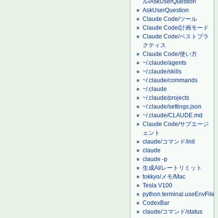
ル/AskUserQuestion
AskUserQuestion
Claude Code/ツール
Claude Code/計画モード
Claude Code/ベストプラ
クティス
Claude Code/使い方
~/.claude/agents
~/.claude/skills
~/.claude/commands
~/.claude
~/.claude/projects
~/.claude/settings.json
~/.claude/CLAUDE.md
Claude Code/サブエージ
ェント
claude/コマンド/init
claude
claude -p
生成AI/レートリミット
tokkyo/メモ/Mac
Tesla V100
python.terminal.useEnvFile
CodexBar
claude/コマンド/status