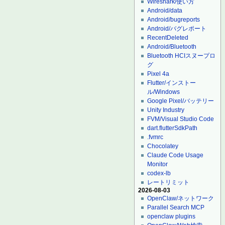
Wireshark/使い方
Android/data
Android/bugreports
Android/バグレポート
RecentDeleted
Android/Bluetooth
Bluetooth HCIスヌープロ
グ
Pixel 4a
Flutter/インストー
ル/Windows
Google Pixel/バッテリー
Unity Industry
FVM/Visual Studio Code
dart.flutterSdkPath
.fvmrc
Chocolatey
Claude Code Usage
Monitor
codex-lb
レートリミット
2026-08-03
OpenClaw/ネットワーク
Parallel Search MCP
openclaw plugins