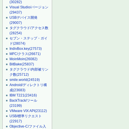
(30282)
Visual Studio/バージョン
(29437)
USBデバイス開発
(29007)
タグクラウド/アクセス数
(28254)
セブン・ステップ・ガイ
ド
(28074)
IndivBox.key
(27573)
MFC/クラス
(26671)
MoinMoin
(26082)
BitBake
(25837)
タグクラウド/内部被リン
ク数
(25712)
smile.world
(24519)
Android/ディレクトリ構
成
(23683)
IBM T221
(23416)
BackTrack/ツール
(23199)
VMware VIX API
(23112)
USB/標準リクエスト
(22917)
Objective-C/ファイル入