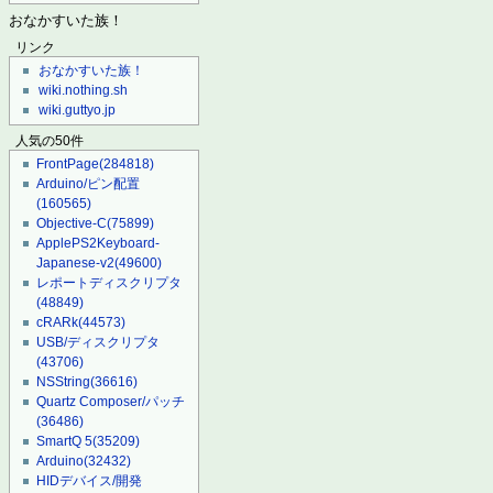
おなかすいた族！
リンク
おなかすいた族！
wiki.nothing.sh
wiki.guttyo.jp
人気の50件
FrontPage
(284818)
Arduino/ピン配置
(160565)
Objective-C
(75899)
ApplePS2Keyboard-
Japanese-v2
(49600)
レポートディスクリプタ
(48849)
cRARk
(44573)
USB/ディスクリプタ
(43706)
NSString
(36616)
Quartz Composer/パッチ
(36486)
SmartQ 5
(35209)
Arduino
(32432)
HIDデバイス/開発