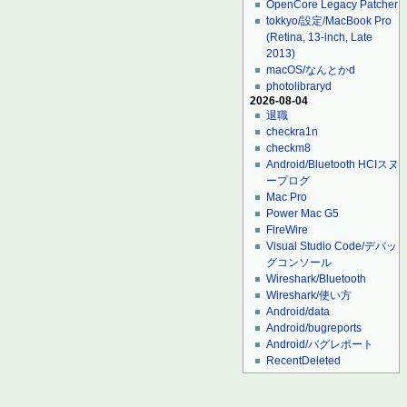
OpenCore Legacy Patcher
tokkyo/設定/MacBook Pro
(Retina, 13-inch, Late
2013)
macOS/なんとかd
photolibraryd
2026-08-04
退職
checkra1n
checkm8
Android/Bluetooth HCIスヌ
ープログ
Mac Pro
Power Mac G5
FireWire
Visual Studio Code/デバッ
グコンソール
Wireshark/Bluetooth
Wireshark/使い方
Android/data
Android/bugreports
Android/バグレポート
RecentDeleted