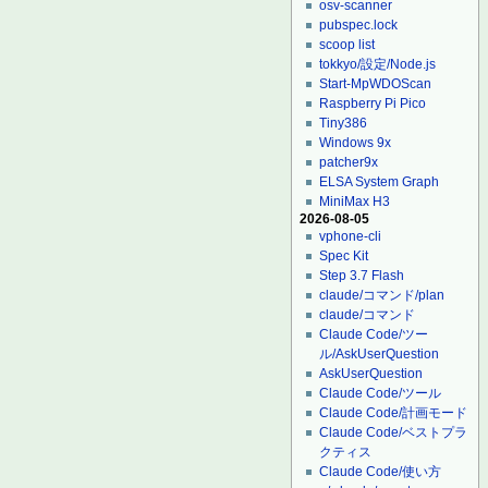
osv-scanner
pubspec.lock
scoop list
tokkyo/設定/Node.js
Start-MpWDOScan
Raspberry Pi Pico
Tiny386
Windows 9x
patcher9x
ELSA System Graph
MiniMax H3
2026-08-05
vphone-cli
Spec Kit
Step 3.7 Flash
claude/コマンド/plan
claude/コマンド
Claude Code/ツー
ル/AskUserQuestion
AskUserQuestion
Claude Code/ツール
Claude Code/計画モード
Claude Code/ベストプラ
クティス
Claude Code/使い方