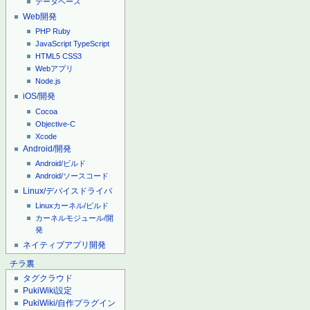
データベース
Web開発
PHP
Ruby
JavaScript
TypeScript
HTML5
CSS3
Webアプリ
Node.js
iOS/開発
Cocoa
Objective-C
Xcode
Android/開発
Android/ビルド
Android/ソースコード
Linux/デバイスドライバ
Linuxカーネル/ビルド
カーネルモジュール/開
発
ネイティブアプリ開発
チラ裏
タグクラウド
PukiWiki設定
PukiWiki/自作プラグイン