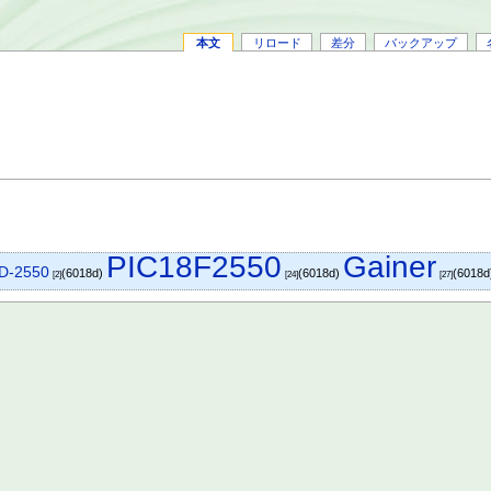
本文
リロード
差分
バックアップ
PIC18F2550
Gainer
D-2550
(6018d)
(6018d)
(6018d
[2]
[24]
[27]