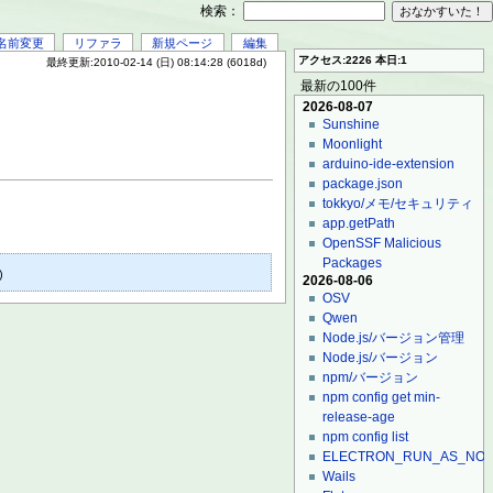
検索：
名前変更
リファラ
新規ページ
編集
アクセス:2226 本日:1
最終更新:2010-02-14 (日) 08:14:28 (6018d)
最新の100件
2026-08-07
Sunshine
Moonlight
arduino-ide-extension
package.json
tokkyo/メモ/セキュリティ
app.getPath
OpenSSF Malicious
Packages
)
2026-08-06
OSV
Qwen
Node.js/バージョン管理
Node.js/バージョン
npm/バージョン
npm config get min-
release-age
npm config list
ELECTRON_RUN_AS_NO
Wails