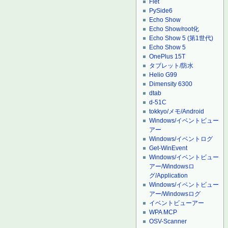
Flet
PySide6
Echo Show
Echo Show/root化
Echo Show 5 (第1世代)
Echo Show 5
OnePlus 15T
タブレット/防水
Helio G99
Dimensity 6300
dtab
d-51C
tokkyo/メモ/Android
Windows/イベントビュー
アー
Windows/イベントログ
Get-WinEvent
Windows/イベントビュー
アー/Windowsロ
グ/Application
Windows/イベントビュー
アー/Windowsログ
イベントビューアー
WPA MCP
OSV-Scanner