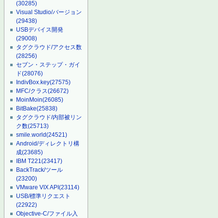
(30285)
Visual Studio/バージョン
(29438)
USBデバイス開発
(29008)
タグクラウド/アクセス数
(28256)
セブン・ステップ・ガイ
ド
(28076)
IndivBox.key
(27575)
MFC/クラス
(26672)
MoinMoin
(26085)
BitBake
(25838)
タグクラウド/内部被リン
ク数
(25713)
smile.world
(24521)
Android/ディレクトリ構
成
(23685)
IBM T221
(23417)
BackTrack/ツール
(23200)
VMware VIX API
(23114)
USB/標準リクエスト
(22922)
Objective-C/ファイル入