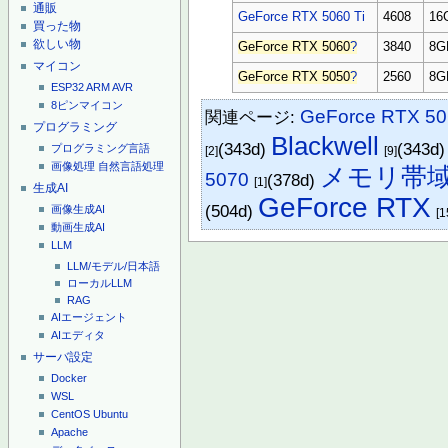
通販
GeForce RTX 5060 Ti
4608
16
買った物
欲しい物
GeForce RTX 5060
?
3840
8G
マイコン
GeForce RTX 5050
?
2560
8G
ESP32
ARM
AVR
8ピンマイコン
GeForce RTX 50
関連ページ:
プログラミング
Blackwell
(343d)
(343d
プログラミング言語
[2]
[9]
画像処理
自然言語処理
メモリ帯
5070
(378d)
[1]
生成AI
GeForce RTX
(504d)
画像生成AI
[1
動画生成AI
LLM
LLM/モデル/日本語
ローカルLLM
RAG
AIエージェント
AIエディタ
サーバ設定
Docker
WSL
CentOS
Ubuntu
Apache