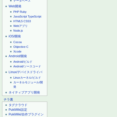
データベース
Web開発
PHP
Ruby
JavaScript
TypeScript
HTML5
CSS3
Webアプリ
Node.js
iOS/開発
Cocoa
Objective-C
Xcode
Android/開発
Android/ビルド
Android/ソースコード
Linux/デバイスドライバ
Linuxカーネル/ビルド
カーネルモジュール/開
発
ネイティブアプリ開発
チラ裏
タグクラウド
PukiWiki設定
PukiWiki/自作プラグイン