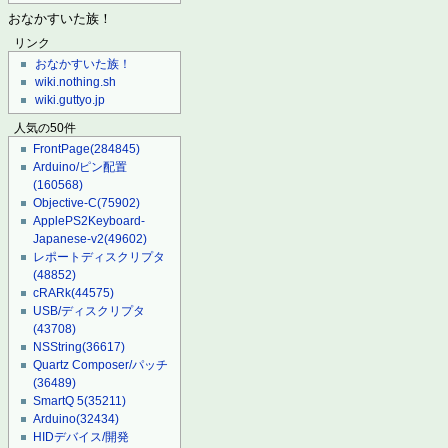
おなかすいた族！
リンク
おなかすいた族！
wiki.nothing.sh
wiki.guttyo.jp
人気の50件
FrontPage
(284845)
Arduino/ピン配置
(160568)
Objective-C
(75902)
ApplePS2Keyboard-
Japanese-v2
(49602)
レポートディスクリプタ
(48852)
cRARk
(44575)
USB/ディスクリプタ
(43708)
NSString
(36617)
Quartz Composer/パッチ
(36489)
SmartQ 5
(35211)
Arduino
(32434)
HIDデバイス/開発