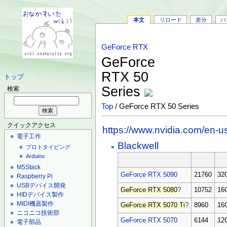
本文
リロード
差分
バ
GeForce RTX
GeForce
RTX 50
トップ
Series
検索
Top
/ GeForce RTX 50 Series
クイックアクセス
https://www.nvidia.com/en-us
電子工作
Blackwell
プロトタイピング
Arduino
M5Stack
GeForce RTX 5090
21760
32
Raspberry Pi
USBデバイス開発
GeForce RTX 5080
?
10752
16
HIDデバイス製作
MIDI機器製作
GeForce RTX 5070 Ti
?
8960
16
ニコニコ技術部
GeForce RTX 5070
6144
12
電子部品