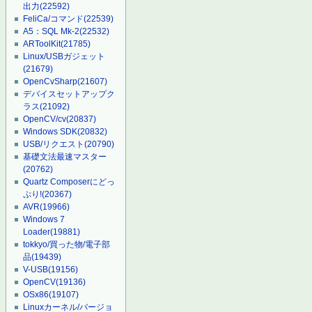
出力
(22592)
FeliCa/コマンド
(22539)
A5：SQL Mk-2
(22532)
ARToolKit
(21785)
Linux/USBガジェット
(21679)
OpenCvSharp
(21607)
デバイスセットアップク
ラス
(21092)
OpenCV/cv
(20837)
Windows SDK
(20832)
USB/リクエスト
(20790)
基礎文法最速マスター
(20762)
Quartz Composerにどっ
ぷり!
(20367)
AVR
(19966)
Windows 7
Loader
(19881)
tokkyo/買った物/電子部
品
(19439)
V-USB
(19156)
OpenCV
(19136)
OSx86
(19107)
Linuxカーネル/バージョ