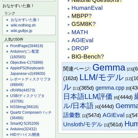
おなかすいた族！
HumanEval
リンク
MBPP
?
おなかすいた族！
GSM8K
?
wiki.nothing.sh
wiki.guttyo.jp
MATH
AGIEval
人気の50件
FrontPage
(284818)
DROP
Arduino/ピン配置
BIG-Bench
?
(160565)
Objective-C
(75899)
Gemma
関連ページ:
(
ApplePS2Keyboard-
[23]
Japanese-v2
(49600)
LLM/モデル
(162d)
(1
[12]
レポートディスクリプタ
ル
(48849)
(365d)
gemma.cpp
(4
[11]
[0]
cRARk
(44573)
日本語LLM評価
USB/ディスクリプタ
(444d)
[4]
(43706)
ル/日本語
Gemma
(444d)
[4]
NSString
(36616)
Quartz Composer/パッチ
語彙数
AGIEval
(547d)
(5
[1]
[1]
(36486)
Hum
Unsloth/モデル
(561d)
SmartQ 5
(35209)
[1]
Arduino
(32432)
HIDデバイス/開発