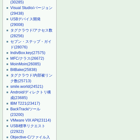
(30285)
Visual Studio/バージョン
(29438)
USBデバイス開発
(29008)
タグクラウド/アクセス数
(28256)
セブン・ステップ・ガイ
ド
(28076)
IndivBox.key
(27575)
MFC/クラス
(26672)
MoinMoin
(26085)
BitBake
(25838)
タグクラウド/内部被リン
ク数
(25713)
smile.world
(24521)
Android/ディレクトリ構
成
(23685)
IBM T221
(23417)
BackTrack/ツール
(23200)
VMware VIX API
(23114)
USB/標準リクエスト
(22922)
Objective-C/ファイル入