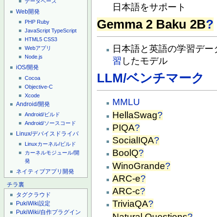
データベース
日本語をサポート
Web開発
Gemma 2 Baku 2B
?
PHP
Ruby
JavaScript
TypeScript
HTML5
CSS3
日本語と英語の学習デー
Webアプリ
Node.js
習
したモデル
iOS/開発
LLM/ベンチマーク
Cocoa
Objective-C
Xcode
MMLU
Android/開発
HellaSwag
?
Android/ビルド
Android/ソースコード
PIQA
?
Linux/デバイスドライバ
SocialIQA
?
Linuxカーネル/ビルド
BoolQ
?
カーネルモジュール/開
発
WinoGrande
?
ネイティブアプリ開発
ARC-e
?
チラ裏
ARC-c
?
タグクラウド
TriviaQA
?
PukiWiki設定
PukiWiki/自作プラグイン
Natural Questions
?