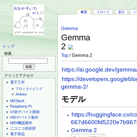
本文
リロード
差分
バ
Gemma
Gemma
2
トップ
検索
Top
/ Gemma 2
https://ai.google.dev/gemm
クイックアクセス
https://developers.googlebl
電子工作
gemma-2/
プロトタイピング
Arduino
モデル
M5Stack
Raspberry Pi
USBデバイス開発
https://huggingface.co/c
HIDデバイス製作
667d6600fd5220e7b967
MIDI機器製作
ニコニコ技術部
Gemma 2
電子部品