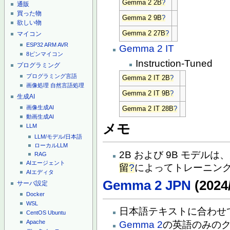
Gemma 2 2B
?
通販
買った物
Gemma 2 9B
?
欲しい物
Gemma 2 27B
?
マイコン
ESP32
ARM
AVR
Gemma 2 IT
8ピンマイコン
Instruction-Tuned
プログラミング
プログラミング言語
Gemma 2 IT 2B
?
画像処理
自然言語処理
Gemma 2 IT 9B
?
生成AI
画像生成AI
Gemma 2 IT 28B
?
動画生成AI
メモ
LLM
LLM/モデル/日本語
ローカルLLM
2B および 9B モデル
RAG
AIエージェント
留
?
によってトレーニン
AIエディタ
Gemma 2 JPN
(2024/
サーバ設定
Docker
WSL
日本語テキストに合わせ
CentOS
Ubuntu
Apache
Gemma 2
の英語のみの