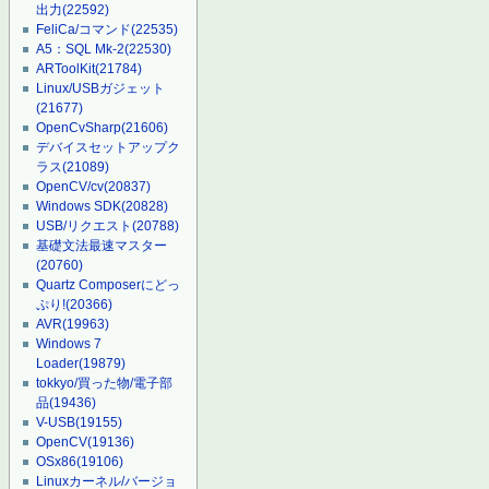
出力
(22592)
FeliCa/コマンド
(22535)
A5：SQL Mk-2
(22530)
ARToolKit
(21784)
Linux/USBガジェット
(21677)
OpenCvSharp
(21606)
デバイスセットアップク
ラス
(21089)
OpenCV/cv
(20837)
Windows SDK
(20828)
USB/リクエスト
(20788)
基礎文法最速マスター
(20760)
Quartz Composerにどっ
ぷり!
(20366)
AVR
(19963)
Windows 7
Loader
(19879)
tokkyo/買った物/電子部
品
(19436)
V-USB
(19155)
OpenCV
(19136)
OSx86
(19106)
Linuxカーネル/バージョ