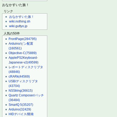
おなかすいた族！
リンク
おなかすいた族！
wiki.nothing.sh
wiki.guttyo.jp
人気の50件
FrontPage
(284795)
Arduino/ピン配置
(160561)
Objective-C
(75889)
ApplePS2Keyboard-
Japanese-v2
(49599)
レポートディスクリプタ
(48846)
cRARk
(44569)
USB/ディスクリプタ
(43704)
NSString
(36615)
Quartz Composer/パッチ
(36484)
SmartQ 5
(35207)
Arduino
(32429)
HIDデバイス/開発