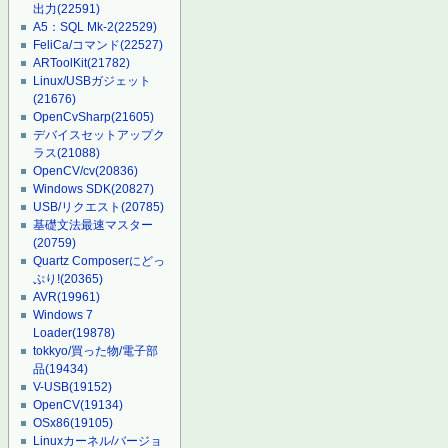
出力
(22591)
A5：SQL Mk-2
(22529)
FeliCa/コマンド
(22527)
ARToolKit
(21782)
Linux/USBガジェット
(21676)
OpenCvSharp
(21605)
デバイスセットアップク
ラス
(21088)
OpenCV/cv
(20836)
Windows SDK
(20827)
USB/リクエスト
(20785)
基礎文法最速マスター
(20759)
Quartz Composerにどっ
ぷり!
(20365)
AVR
(19961)
Windows 7
Loader
(19878)
tokkyo/買った物/電子部
品
(19434)
V-USB
(19152)
OpenCV
(19134)
OSx86
(19105)
Linuxカーネル/バージョ