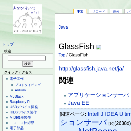
本文
リロード
差分
バ
Java
GlassFish
トップ
検索
Top
/ GlassFish
http://glassfish.java.net/ja/
クイックアクセス
関連
電子工作
プロトタイピング
Arduino
アプリケーションサーバ
M5Stack
Java EE
Raspberry Pi
USBデバイス開発
HIDデバイス製作
IntelliJ IDEA Ulti
関連ページ:
MIDI機器製作
ションサーバ
(2638d
ニコニコ技術部
[10]
電子部品