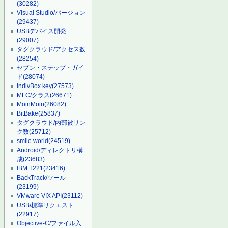
(30282)
Visual Studio/バージョン
(29437)
USBデバイス開発
(29007)
タグクラウド/アクセス数
(28254)
セブン・ステップ・ガイ
ド
(28074)
IndivBox.key
(27573)
MFC/クラス
(26671)
MoinMoin
(26082)
BitBake
(25837)
タグクラウド/内部被リン
ク数
(25712)
smile.world
(24519)
Android/ディレクトリ構
成
(23683)
IBM T221
(23416)
BackTrack/ツール
(23199)
VMware VIX API
(23112)
USB/標準リクエスト
(22917)
Objective-C/ファイル入