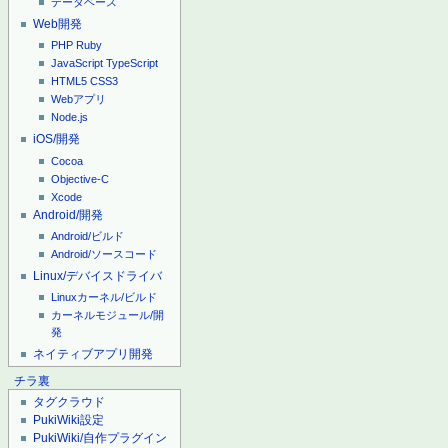
データベース
Web開発
PHP
Ruby
JavaScript
TypeScript
HTML5
CSS3
Webアプリ
Node.js
iOS/開発
Cocoa
Objective-C
Xcode
Android/開発
Android/ビルド
Android/ソースコード
Linux/デバイスドライバ
Linuxカーネル/ビルド
カーネルモジュール/開
発
ネイティブアプリ開発
チラ裏
タグクラウド
PukiWiki設定
PukiWiki/自作プラグイン