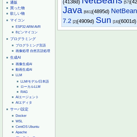
NetBeans
(4138d)
(4
[57]
通販
Java
買った物
NetBean
(4895d)
[661]
欲しい物
Sun
7.2
マイコン
(4909d)
(6001d)
[2]
[16]
ESP32
ARM
AVR
8ピンマイコン
プログラミング
プログラミング言語
画像処理
自然言語処理
生成AI
画像生成AI
動画生成AI
LLM
LLM/モデル/日本語
ローカルLLM
RAG
AIエージェント
AIエディタ
サーバ設定
Docker
WSL
CentOS
Ubuntu
Apache