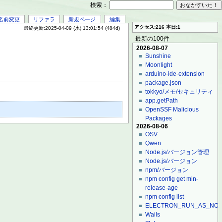
検索：
名前変更
リファラ
新規ページ
編集
アクセス:216 本日:1
最終更新:2025-04-09 (水) 13:01:54 (484d)
最新の100件
2026-08-07
Sunshine
Moonlight
arduino-ide-extension
package.json
tokkyo/メモ/セキュリティ
app.getPath
OpenSSF Malicious
Packages
2026-08-06
OSV
Qwen
Node.js/バージョン管理
Node.js/バージョン
npm/バージョン
npm config get min-
release-age
npm config list
ELECTRON_RUN_AS_NO
Wails