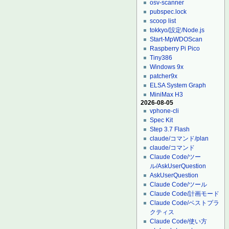
osv-scanner
pubspec.lock
scoop list
tokkyo/設定/Node.js
Start-MpWDOScan
Raspberry Pi Pico
Tiny386
Windows 9x
patcher9x
ELSA System Graph
MiniMax H3
2026-08-05
vphone-cli
Spec Kit
Step 3.7 Flash
claude/コマンド/plan
claude/コマンド
Claude Code/ツー
ル/AskUserQuestion
AskUserQuestion
Claude Code/ツール
Claude Code/計画モード
Claude Code/ベストプラ
クティス
Claude Code/使い方