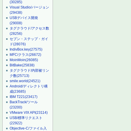
(30285)
Visual Studio/バージョン
(29438)
USBデバイス開発
(29008)
タグクラウド/アクセス数
(28256)
セブン・ステップ・ガイ
ド
(28076)
IndivBox.key
(27575)
MFC/クラス
(26672)
MoinMoin
(26085)
BitBake
(25838)
タグクラウド/内部被リン
ク数
(25713)
smile.world
(24521)
Android/ディレクトリ構
成
(23685)
IBM T221
(23417)
BackTrack/ツール
(23200)
VMware VIX API
(23114)
USB/標準リクエスト
(22922)
Objective-C/ファイル入