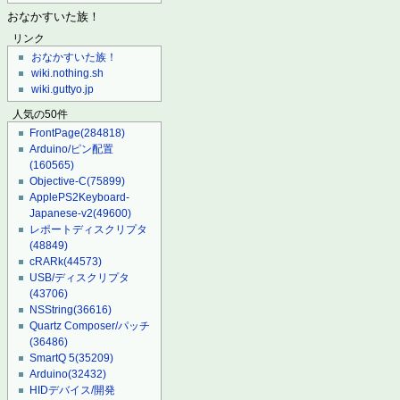
おなかすいた族！
リンク
おなかすいた族！
wiki.nothing.sh
wiki.guttyo.jp
人気の50件
FrontPage
(284818)
Arduino/ピン配置
(160565)
Objective-C
(75899)
ApplePS2Keyboard-
Japanese-v2
(49600)
レポートディスクリプタ
(48849)
cRARk
(44573)
USB/ディスクリプタ
(43706)
NSString
(36616)
Quartz Composer/パッチ
(36486)
SmartQ 5
(35209)
Arduino
(32432)
HIDデバイス/開発