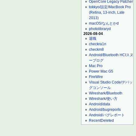
OpenCore Legacy Patcher
tokkyo/設定/MacBook Pro
(Retina, 13-inch, Late
2013)
macOS/なんとかd
photolibraryd
2026-08-04
退職
checkra1n
checkm8
Android/Bluetooth HCIスヌ
ープログ
Mac Pro
Power Mac G5
FireWire
Visual Studio Code/デバッ
グコンソール
Wireshark/Bluetooth
Wireshark/使い方
Android/data
Android/bugreports
Android/バグレポート
RecentDeleted