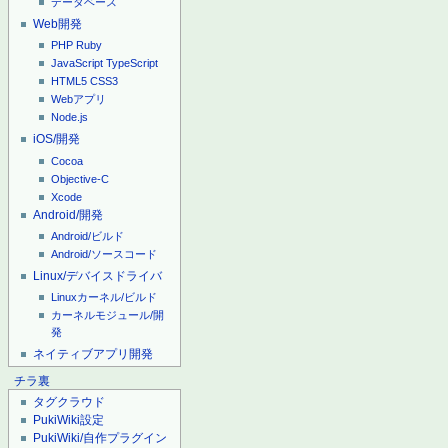
データベース
Web開発
PHP
Ruby
JavaScript
TypeScript
HTML5
CSS3
Webアプリ
Node.js
iOS/開発
Cocoa
Objective-C
Xcode
Android/開発
Android/ビルド
Android/ソースコード
Linux/デバイスドライバ
Linuxカーネル/ビルド
カーネルモジュール/開
発
ネイティブアプリ開発
チラ裏
タグクラウド
PukiWiki設定
PukiWiki/自作プラグイン