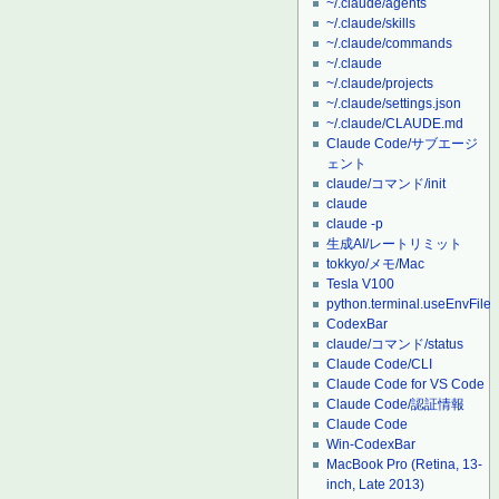
~/.claude/agents
~/.claude/skills
~/.claude/commands
~/.claude
~/.claude/projects
~/.claude/settings.json
~/.claude/CLAUDE.md
Claude Code/サブエージ
ェント
claude/コマンド/init
claude
claude -p
生成AI/レートリミット
tokkyo/メモ/Mac
Tesla V100
python.terminal.useEnvFile
CodexBar
claude/コマンド/status
Claude Code/CLI
Claude Code for VS Code
Claude Code/認証情報
Claude Code
Win-CodexBar
MacBook Pro (Retina, 13-
inch, Late 2013)