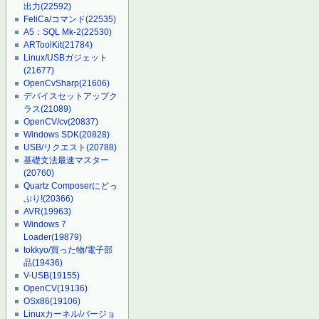
出力
(22592)
FeliCa/コマンド
(22535)
A5：SQL Mk-2
(22530)
ARToolKit
(21784)
Linux/USBガジェット
(21677)
OpenCvSharp
(21606)
デバイスセットアップク
ラス
(21089)
OpenCV/cv
(20837)
Windows SDK
(20828)
USB/リクエスト
(20788)
基礎文法最速マスター
(20760)
Quartz Composerにどっ
ぷり!
(20366)
AVR
(19963)
Windows 7
Loader
(19879)
tokkyo/買った物/電子部
品
(19436)
V-USB
(19155)
OpenCV
(19136)
OSx86
(19106)
Linuxカーネル/バージョ