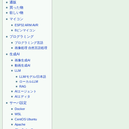
通販
買った物
欲しい物
マイコン
ESP32
ARM
AVR
8ピンマイコン
プログラミング
プログラミング言語
画像処理
自然言語処理
生成AI
画像生成AI
動画生成AI
LLM
LLM/モデル/日本語
ローカルLLM
RAG
AIエージェント
AIエディタ
サーバ設定
Docker
WSL
CentOS
Ubuntu
Apache