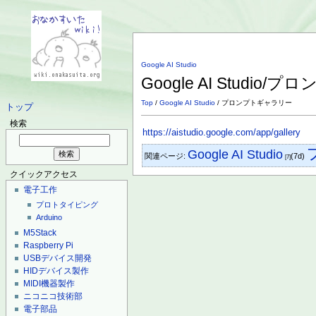
Google AI Studio
Google AI Studi
Top
/
Google AI Studio
/ プロンプトギャラリー
トップ
検索
https://aistudio.google.com/app/gallery
Google AI Studio
関連ページ:
(7d)
[7]
クイックアクセス
電子工作
プロトタイピング
Arduino
M5Stack
Raspberry Pi
USBデバイス開発
HIDデバイス製作
MIDI機器製作
ニコニコ技術部
電子部品