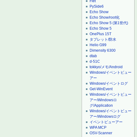
Flet
PySide6
Echo Show
Echo Show/root化
Echo Show 5 (第1世代)
Echo Show 5
OnePlus 15T
タブレット/防水
Helio G99
Dimensity 6300
dtab
d-51C
tokkyo/メモ/Android
Windows/イベントビュー
アー
Windows/イベントログ
Get-WinEvent
Windows/イベントビュー
アー/Windowsロ
グ/Application
Windows/イベントビュー
アー/Windowsログ
イベントビューアー
WPA MCP
OSV-Scanner