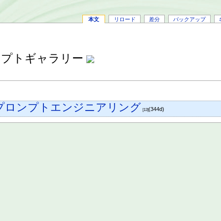
本文
リロード
差分
バックアップ
o/プロンプトギャラリー
プロンプトエンジニアリング
(344d)
[13]