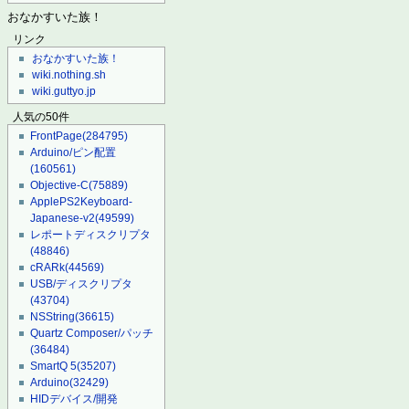
おなかすいた族！
リンク
おなかすいた族！
wiki.nothing.sh
wiki.guttyo.jp
人気の50件
FrontPage
(284795)
Arduino/ピン配置
(160561)
Objective-C
(75889)
ApplePS2Keyboard-
Japanese-v2
(49599)
レポートディスクリプタ
(48846)
cRARk
(44569)
USB/ディスクリプタ
(43704)
NSString
(36615)
Quartz Composer/パッチ
(36484)
SmartQ 5
(35207)
Arduino
(32429)
HIDデバイス/開発