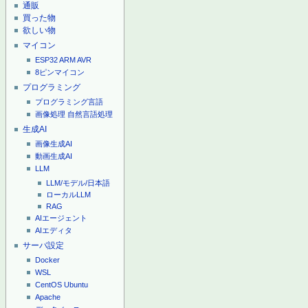
通販
買った物
欲しい物
マイコン
ESP32
ARM
AVR
8ピンマイコン
プログラミング
プログラミング言語
画像処理
自然言語処理
生成AI
画像生成AI
動画生成AI
LLM
LLM/モデル/日本語
ローカルLLM
RAG
AIエージェント
AIエディタ
サーバ設定
Docker
WSL
CentOS
Ubuntu
Apache