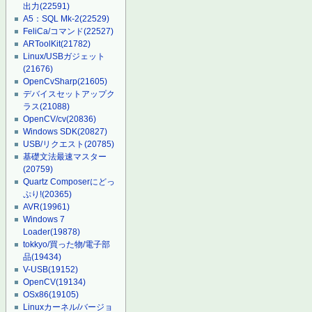
出力
(22591)
A5：SQL Mk-2
(22529)
FeliCa/コマンド
(22527)
ARToolKit
(21782)
Linux/USBガジェット
(21676)
OpenCvSharp
(21605)
デバイスセットアップク
ラス
(21088)
OpenCV/cv
(20836)
Windows SDK
(20827)
USB/リクエスト
(20785)
基礎文法最速マスター
(20759)
Quartz Composerにどっ
ぷり!
(20365)
AVR
(19961)
Windows 7
Loader
(19878)
tokkyo/買った物/電子部
品
(19434)
V-USB
(19152)
OpenCV
(19134)
OSx86
(19105)
Linuxカーネル/バージョ