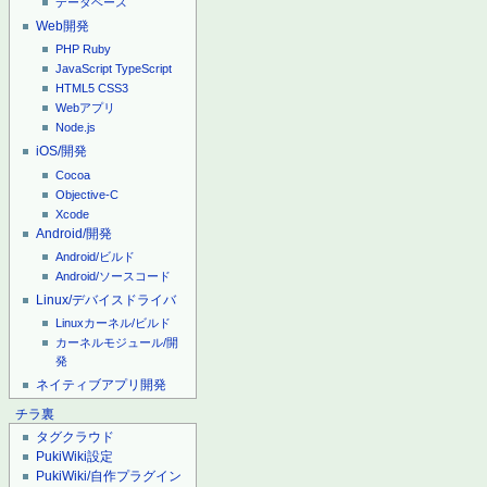
データベース
Web開発
PHP
Ruby
JavaScript
TypeScript
HTML5
CSS3
Webアプリ
Node.js
iOS/開発
Cocoa
Objective-C
Xcode
Android/開発
Android/ビルド
Android/ソースコード
Linux/デバイスドライバ
Linuxカーネル/ビルド
カーネルモジュール/開
発
ネイティブアプリ開発
チラ裏
タグクラウド
PukiWiki設定
PukiWiki/自作プラグイン