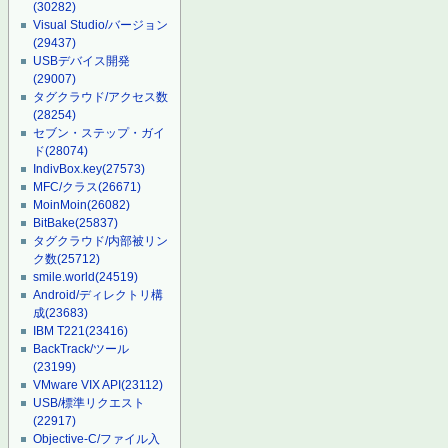
(30282)
Visual Studio/バージョン
(29437)
USBデバイス開発
(29007)
タグクラウド/アクセス数
(28254)
セブン・ステップ・ガイ
ド
(28074)
IndivBox.key
(27573)
MFC/クラス
(26671)
MoinMoin
(26082)
BitBake
(25837)
タグクラウド/内部被リン
ク数
(25712)
smile.world
(24519)
Android/ディレクトリ構
成
(23683)
IBM T221
(23416)
BackTrack/ツール
(23199)
VMware VIX API
(23112)
USB/標準リクエスト
(22917)
Objective-C/ファイル入