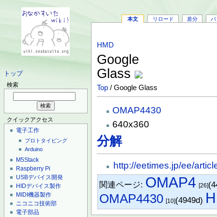
本文
リロード
差分
バ
HMD
Google
Glass
トップ
検索
Top
/ Google Glass
OMAP4430
クイックアクセス
640x360
電子工作
分解
プロトタイピング
Arduino
M5Stack
http://eetimes.jp/ee/art
Raspberry Pi
USBデバイス開発
OMAP4
関連ページ:
(4
[26]
HIDデバイス製作
H
MIDI機器製作
OMAP4430
(4949d)
[10]
ニコニコ技術部
電子部品