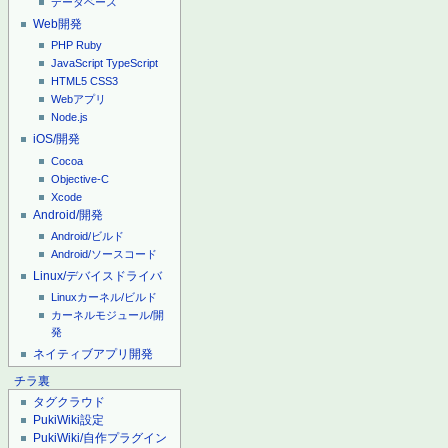
データベース
Web開発
PHP
Ruby
JavaScript
TypeScript
HTML5
CSS3
Webアプリ
Node.js
iOS/開発
Cocoa
Objective-C
Xcode
Android/開発
Android/ビルド
Android/ソースコード
Linux/デバイスドライバ
Linuxカーネル/ビルド
カーネルモジュール/開
発
ネイティブアプリ開発
チラ裏
タグクラウド
PukiWiki設定
PukiWiki/自作プラグイン