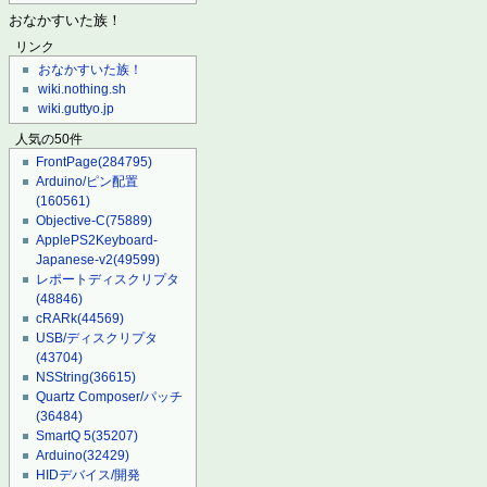
おなかすいた族！
リンク
おなかすいた族！
wiki.nothing.sh
wiki.guttyo.jp
人気の50件
FrontPage
(284795)
Arduino/ピン配置
(160561)
Objective-C
(75889)
ApplePS2Keyboard-
Japanese-v2
(49599)
レポートディスクリプタ
(48846)
cRARk
(44569)
USB/ディスクリプタ
(43704)
NSString
(36615)
Quartz Composer/パッチ
(36484)
SmartQ 5
(35207)
Arduino
(32429)
HIDデバイス/開発