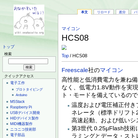
本文
リロード
差分
バ
マイコン
HCS08
トップ
検索
Top
/ HCS08
Freescale
社の
マイコン
クイックアクセス
高性能と低消費電力を兼ね備
電子工作
なく、低電力1.8V動作を
プロトタイピング
ト・モードを備えているので
Arduino
M5Stack
温度および電圧補正付き
Raspberry Pi
ネレータ（標準ドリフト
USBデバイス開発
HIDデバイス製作
高速起動、および低いシ
MIDI機器製作
第3世代 0.25μFla
ニコニコ技術部
ラミングとデータ・スト
電子部品