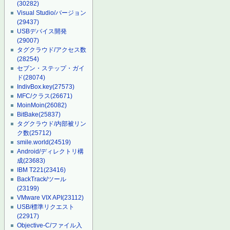
(30282)
Visual Studio/バージョン
(29437)
USBデバイス開発
(29007)
タグクラウド/アクセス数
(28254)
セブン・ステップ・ガイ
ド
(28074)
IndivBox.key
(27573)
MFC/クラス
(26671)
MoinMoin
(26082)
BitBake
(25837)
タグクラウド/内部被リン
ク数
(25712)
smile.world
(24519)
Android/ディレクトリ構
成
(23683)
IBM T221
(23416)
BackTrack/ツール
(23199)
VMware VIX API
(23112)
USB/標準リクエスト
(22917)
Objective-C/ファイル入