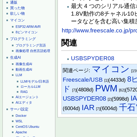
通販
最大 4 つのシリアル通
買った物
1.8V動作の8チャネル
欲しい物
マイコン
ータなどを含む高い集積
ESP32
ARM
AVR
http://www.freescale.co.jp/p
8ピンマイコン
プログラミング
関連
プログラミング言語
画像処理
自然言語処理
USBSPYDER08
生成AI
画像生成AI
マイコン
関連ページ:
動画生成AI
[15
LLM
8
Freescale/USB
(4433d)
[1]
LLM/モデル/日本語
PWM
ド
ローカルLLM
(4808d)
(572
[7]
[62]
RAG
I
USBSPYDER08
AIエージェント
(5998d)
[2]
AIエディタ
千石
IAR
(6004d)
(6004d)
[7]
サーバ設定
Docker
WSL
CentOS
Ubuntu
Apache