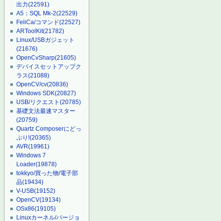
出力
(22591)
A5：SQL Mk-2
(22529)
FeliCa/コマンド
(22527)
ARToolKit
(21782)
Linux/USBガジェット
(21676)
OpenCvSharp
(21605)
デバイスセットアップク
ラス
(21088)
OpenCV/cv
(20836)
Windows SDK
(20827)
USB/リクエスト
(20785)
基礎文法最速マスター
(20759)
Quartz Composerにどっ
ぷり!
(20365)
AVR
(19961)
Windows 7
Loader
(19878)
tokkyo/買った物/電子部
品
(19434)
V-USB
(19152)
OpenCV
(19134)
OSx86
(19105)
Linuxカーネル/バージョ