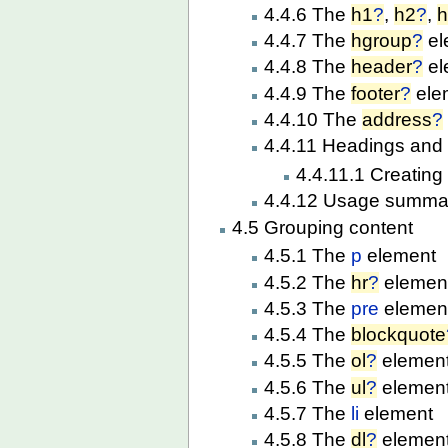
4.4.6 The
h1
?
,
h2
?
,
4.4.7 The
hgroup
?
el
4.4.8 The
header
?
el
4.4.9 The
footer
?
ele
4.4.10 The
address
?
4.4.11 Headings and 
4.4.11.1 Creating 
4.4.12 Usage summa
4.5 Grouping content
4.5.1 The
p
element
4.5.2 The
hr
?
elemen
4.5.3 The
pre
elemen
4.5.4 The
blockquote
4.5.5 The
ol
?
elemen
4.5.6 The
ul
?
elemen
4.5.7 The
li
element
4.5.8 The
dl
?
elemen