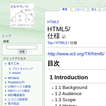
本文
リロード
差分
バ
HTML5
HTML5/
仕様
トップ
検索
Top
/
HTML5
/ 仕様
http://www.w3.org/TR/html5/
クイックアクセス
目次
電子工作
プロトタイピング
Arduino
1 Introduction
M5Stack
Raspberry Pi
1.1 Background
USBデバイス開発
HIDデバイス製作
1.2 Audience
MIDI機器製作
1.3 Scope
ニコニコ技術部
電子部品
1.4 History