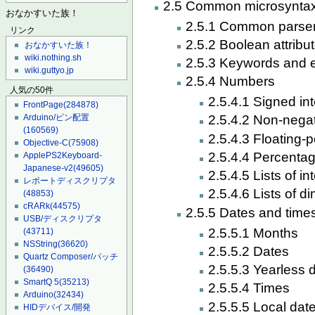
2.5 Common microsynta
おなかすいた族！
2.5.1 Common parser
リンク
2.5.2 Boolean attribu
おなかすいた族！
wiki.nothing.sh
2.5.3 Keywords and e
wiki.guttyo.jp
2.5.4 Numbers
人気の50件
2.5.4.1 Signed in
FrontPage
(284878)
Arduino/ピン配置
2.5.4.2 Non-negat
(160569)
2.5.4.3 Floating-
Objective-C
(75908)
2.5.4.4 Percenta
ApplePS2Keyboard-
Japanese-v2
(49605)
2.5.4.5 Lists of in
レポートディスクリプタ
2.5.4.6 Lists of 
(48853)
cRARk
(44575)
2.5.5 Dates and time
USB/ディスクリプタ
2.5.5.1 Months
(43711)
NSString
(36620)
2.5.5.2 Dates
Quartz Composer/パッチ
2.5.5.3 Yearless 
(36490)
SmartQ 5
(35213)
2.5.5.4 Times
Arduino
(32434)
2.5.5.5 Local dat
HIDデバイス/開発