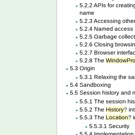
5.2.2 APIs for creati
name
5.2.3 Accessing othe
5.2.4 Named access
5.2.5 Garbage collec
5.2.6 Closing browsi
5.2.7 Browser interf
5.2.8 The
WindowPr
5.3 Origin
5.3.1 Relaxing the sam
5.4 Sandboxing
5.5 Session history and 
5.5.1 The session his
5.5.2 The
History
?
in
5.5.3 The
Location
?
i
5.5.3.1 Security
5.5.4 Implementation 