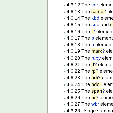
4.6.12 The
var
eleme
4.6.13 The
samp
?
el
4.6.14 The
kbd
eleme
4.6.15 The
sub
and
s
4.6.16 The
i
?
elemen
4.6.17 The
b
element
4.6.18 The
u
element
4.6.19 The
mark
?
ele
4.6.20 The
ruby
elem
4.6.21 The
rt
?
elemen
4.6.22 The
rp
?
eleme
4.6.23 The
bdi
?
elem
4.6.24 The
bdo
?
ele
4.6.25 The
span
?
ele
4.6.26 The
br
?
eleme
4.6.27 The
wbr
eleme
4.6.28 Usage summa