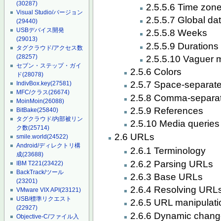
(30287)
2.5.5.6 Time zon
Visual Studio/バージョン
2.5.5.7 Global da
(29440)
USBデバイス開発
2.5.5.8 Weeks
(29013)
2.5.5.9 Durations
タグクラウド/アクセス数
(28257)
2.5.5.10 Vaguer 
セブン・ステップ・ガイ
2.5.6 Colors
ド
(28078)
2.5.7 Space-separat
IndivBox.key
(27581)
MFC/クラス
(26674)
2.5.8 Comma-separa
MoinMoin
(26088)
2.5.9 References
BitBake
(25840)
タグクラウド/内部被リン
2.5.10 Media queries
ク数
(25714)
2.6 URLs
smile.world
(24522)
Android/ディレクトリ構
2.6.1 Terminology
成
(23688)
2.6.2 Parsing URLs
IBM T221
(23422)
BackTrack/ツール
2.6.3 Base URLs
(23201)
2.6.4 Resolving URL
VMware VIX API
(23121)
USB/標準リクエスト
2.6.5 URL manipulati
(22927)
2.6.6 Dynamic chang
Objective-C/ファイル入