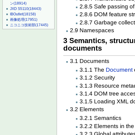
ン
(18914)
2.8.5 Safe passing of
JXD S5110
(18443)
2.8.6 DOM feature st
IBOutlet
(18158)
画像処理
(17951)
2.8.7 Garbage collect
ニコニコ技術部
(17445)
2.9 Namespaces
3 Semantics, struct
documents
3.1 Documents
3.1.1 The
Document
3.1.2 Security
3.1.3 Resource met
3.1.4 DOM tree acce
3.1.5 Loading XML 
3.2 Elements
3.2.1 Semantics
3.2.2 Elements in th
3.2.3 Global attribute