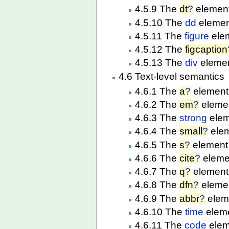
4.5.9 The
dt
?
elemen
4.5.10 The
dd
elemen
4.5.11 The
figure
ele
4.5.12 The
figcaption
4.5.13 The
div
eleme
4.6 Text-level semantics
4.6.1 The
a
?
element
4.6.2 The
em
?
eleme
4.6.3 The
strong
elem
4.6.4 The
small
?
ele
4.6.5 The
s
?
element
4.6.6 The
cite
?
eleme
4.6.7 The
q
?
element
4.6.8 The
dfn
?
eleme
4.6.9 The
abbr
?
elem
4.6.10 The
time
elem
4.6.11 The
code
elem