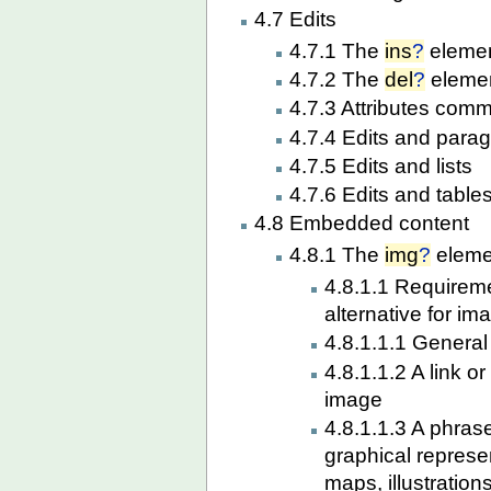
4.7 Edits
4.7.1 The
ins
?
eleme
4.7.2 The
del
?
eleme
4.7.3 Attributes com
4.7.4 Edits and para
4.7.5 Edits and lists
4.7.6 Edits and table
4.8 Embedded content
4.8.1 The
img
?
eleme
4.8.1.1 Requiremen
alternative for im
4.8.1.1.1 General
4.8.1.1.2 A link o
image
4.8.1.1.3 A phras
graphical represe
maps, illustration