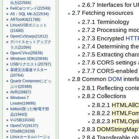
出力
(22594)
2.6.7 Interfaces for 
FeliCa/コマンド
(22549)
2.7 Fetching resources
A5：SQL Mk-2
(22534)
ARToolKit
(21786)
2.7.1 Terminology
Linux/USBガジェット
2.7.2 Processing mo
(21680)
OpenCvSharp
(21612)
2.7.3 Encrypted
HTT
デバイスセットアップク
2.7.4 Determining the
ラス
(21094)
OpenCV/cv
(20839)
2.7.5 Extracting cha
Windows SDK
(20836)
2.7.6 CORS settings a
USB/リクエスト
(20797)
2.7.7 CORS-enabled 
基礎文法最速マスター
(20764)
2.8 Common
DOM
interf
Quartz Composerにどっ
ぷり!
(20368)
2.8.1 Reflecting conte
AVR
(19967)
2.8.2 Collections
Windows 7
Loader
(19886)
2.8.2.1
HTMLAllCo
tokkyo/買った物/電子部
2.8.2.2
HTMLForm
品
(19443)
V-USB
(19160)
2.8.2.3
HTMLOptio
OpenCV
(19137)
2.8.3
DOMStringMap
OSx86
(19108)
2.8.4 Transferable ob
Linuxカーネル/バージョ