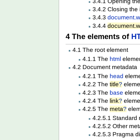
3.4.1 Opening the
3.4.2 Closing the
3.4.3
document.wr
3.4.4
document.wr
4 The elements of
H
4.1 The root element
4.1.1 The
html
eleme
4.2 Document metadata
4.2.1 The
head
eleme
4.2.2 The
title
?
eleme
4.2.3 The
base
eleme
4.2.4 The
link
?
eleme
4.2.5 The
meta
?
elem
4.2.5.1 Standard
4.2.5.2 Other me
4.2.5.3 Pragma di