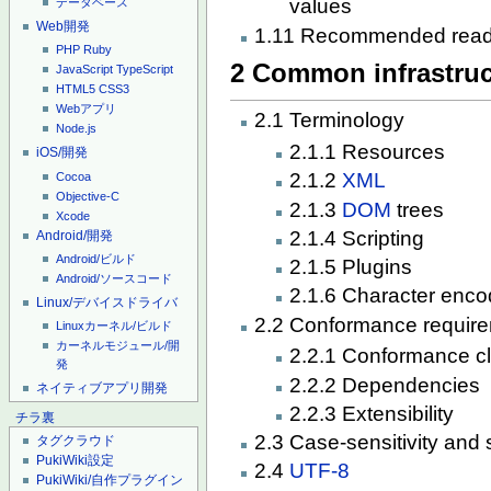
values
データベース
Web開発
1.11 Recommended read
PHP
Ruby
2 Common infrastruc
JavaScript
TypeScript
HTML5
CSS3
Webアプリ
2.1 Terminology
Node.js
2.1.1 Resources
iOS/開発
2.1.2
XML
Cocoa
Objective-C
2.1.3
DOM
trees
Xcode
2.1.4 Scripting
Android/開発
Android/ビルド
2.1.5 Plugins
Android/ソースコード
2.1.6 Character enco
Linux/デバイスドライバ
2.2 Conformance requir
Linuxカーネル/ビルド
カーネルモジュール/開
2.2.1 Conformance c
発
2.2.2 Dependencies
ネイティブアプリ開発
2.2.3 Extensibility
チラ裏
2.3 Case-sensitivity and
タグクラウド
PukiWiki設定
2.4
UTF-8
PukiWiki/自作プラグイン