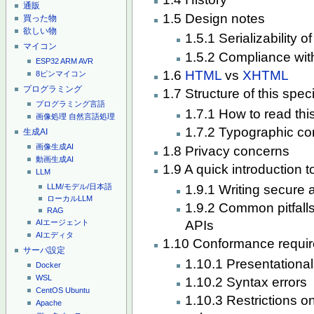
通販
1.5 Design notes
買った物
欲しい物
1.5.1 Serializability o
マイコン
1.5.2 Compliance with
ESP32
ARM
AVR
1.6
HTML
vs
XHTML
8ピンマイコン
プログラミング
1.7 Structure of this speci
プログラミング言語
1.7.1 How to read this
画像処理
自然言語処理
1.7.2 Typographic co
生成AI
画像生成AI
1.8 Privacy concerns
動画生成AI
1.9 A quick introduction 
LLM
1.9.1 Writing secure 
LLM/モデル/日本語
ローカルLLM
1.9.2 Common pitfalls
RAG
APIs
AIエージェント
AIエディタ
1.10 Conformance requir
サーバ設定
1.10.1 Presentationa
Docker
WSL
1.10.2 Syntax errors
CentOS
Ubuntu
1.10.3 Restrictions o
Apache