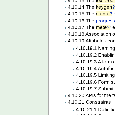
4.10.13 The
textarea
4.10.14 The
keygen
4.10.15 The
output
?
4.10.16 The
progres
4.10.17 The
mete
?
r 
4.10.18 Association o
4.10.19 Attributes co
4.10.19.1 Naming
4.10.19.2 Enablin
4.10.19.3 A form c
4.10.19.4 Autofoc
4.10.19.5 Limiting
4.10.19.6 Form s
4.10.19.7 Submitt
4.10.20 APIs for the t
4.10.21 Constraints
4.10.21.1 Definiti