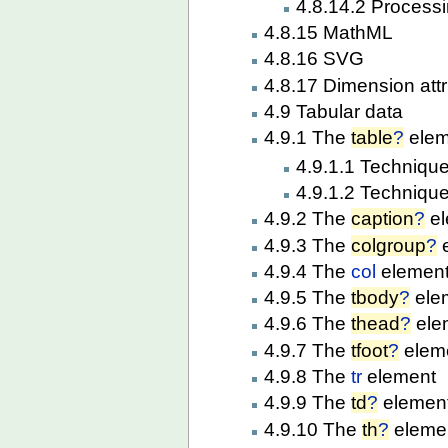
4.8.14.2 Process
4.8.15 MathML
4.8.16 SVG
4.8.17 Dimension attr
4.9 Tabular data
4.9.1 The
table
?
elem
4.9.1.1 Technique
4.9.1.2 Techniques
4.9.2 The
caption
?
el
4.9.3 The
colgroup
?
e
4.9.4 The
col
elemen
4.9.5 The
tbody
?
ele
4.9.6 The
thead
?
ele
4.9.7 The
tfoot
?
elem
4.9.8 The
tr
element
4.9.9 The
td
?
elemen
4.9.10 The
th
?
eleme