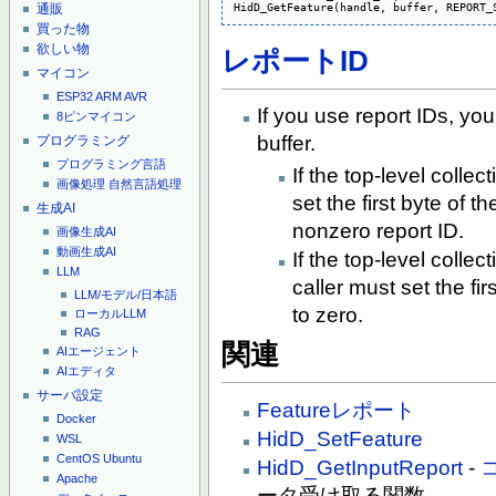
HidD_GetFeature(handle, buffer, REPORT_
通販
買った物
欲しい物
レポートID
マイコン
ESP32
ARM
AVR
If you use report IDs, you
8ピンマイコン
buffer.
プログラミング
プログラミング言語
If the top-level collec
画像処理
自然言語処理
set the first byte of t
生成AI
nonzero report ID.
画像生成AI
動画生成AI
If the top-level collec
LLM
caller must set the fir
LLM/モデル/日本語
to zero.
ローカルLLM
RAG
関連
AIエージェント
AIエディタ
サーバ設定
Featureレポート
Docker
HidD_SetFeature
WSL
CentOS
Ubuntu
HidD_GetInputReport
-
Apache
ータ受け取る関数