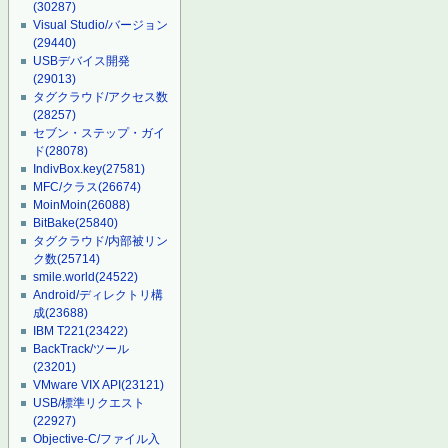
(30287)
Visual Studio/バージョン
(29440)
USBデバイス開発
(29013)
タグクラウド/アクセス数
(28257)
セブン・ステップ・ガイ
ド
(28078)
IndivBox.key
(27581)
MFC/クラス
(26674)
MoinMoin
(26088)
BitBake
(25840)
タグクラウド/内部被リン
ク数
(25714)
smile.world
(24522)
Android/ディレクトリ構
成
(23688)
IBM T221
(23422)
BackTrack/ツール
(23201)
VMware VIX API
(23121)
USB/標準リクエスト
(22927)
Objective-C/ファイル入