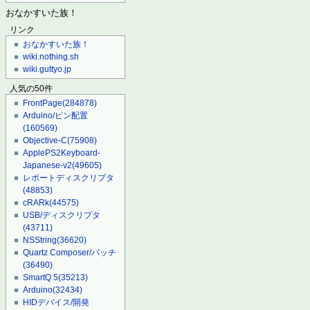
おなかすいた族！
リンク
おなかすいた族！
wiki.nothing.sh
wiki.guttyo.jp
人気の50件
FrontPage
(284878)
Arduino/ピン配置
(160569)
Objective-C
(75908)
ApplePS2Keyboard-
Japanese-v2
(49605)
レポートディスクリプタ
(48853)
cRARk
(44575)
USB/ディスクリプタ
(43711)
NSString
(36620)
Quartz Composer/パッチ
(36490)
SmartQ 5
(35213)
Arduino
(32434)
HIDデバイス/開発