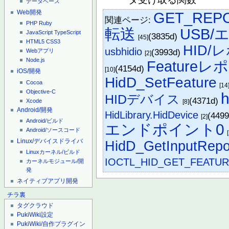
データベース
Web開発
GET_REP
関連ページ:
PHP
Ruby
転送
USB
JavaScript
TypeScript
(3835d)
[45]
HTML5
CSS3
HID/
usbhidio
(3993d)
Webアプリ
[2]
Node.js
Featureレ
(4154d)
[10]
iOS/開発
HidD_SetFeature
Cocoa
[14
Objective-C
h
HIDデバイス
(4371d)
Xcode
[8]
Android/開発
HidLibrary.HidDevice
(449
[2]
Android/ビルド
エンドポイント0
Android/ソースコード
Linux/デバイスドライバ
HidD_GetInputRepo
Linuxカーネル/ビルド
IOCTL_HID_GET_FEATU
カーネルモジュール/開
発
ネイティブアプリ開発
チラ裏
タグクラウド
PukiWiki設定
PukiWiki/自作プラグイン