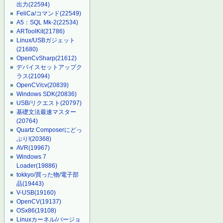
出力
(22594)
FeliCa/コマンド
(22549)
A5：SQL Mk-2
(22534)
ARToolKit
(21786)
Linux/USBガジェット
(21680)
OpenCvSharp
(21612)
デバイスセットアップク
ラス
(21094)
OpenCV/cv
(20839)
Windows SDK
(20836)
USB/リクエスト
(20797)
基礎文法最速マスター
(20764)
Quartz Composerにどっ
ぷり!
(20368)
AVR
(19967)
Windows 7
Loader
(19886)
tokkyo/買った物/電子部
品
(19443)
V-USB
(19160)
OpenCV
(19137)
OSx86
(19108)
Linuxカーネル/バージョ