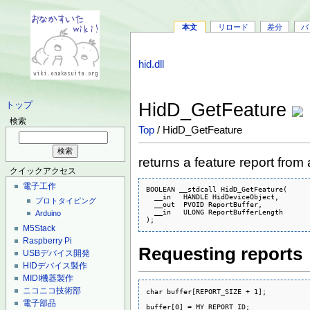
本文
リロード
差分
バ
hid.dll
HidD_GetFeature
トップ
検索
Top
/ HidD_GetFeature
returns a feature report from 
クイックアクセス
電子工作
BOOLEAN __stdcall HidD_GetFeature(

  __in   HANDLE HidDeviceObject,

プロトタイピング
  __out  PVOID ReportBuffer,

  __in   ULONG ReportBufferLength

Arduino
);
M5Stack
Raspberry Pi
Requesting reports
USBデバイス開発
HIDデバイス製作
MIDI機器製作
ニコニコ技術部
char buffer[REPORT_SIZE + 1];

電子部品
buffer[0] = MY_REPORT_ID;
