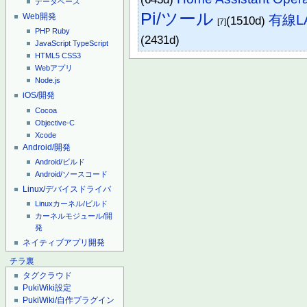
データベース
Pi/ツール
有線L
Web開発
(1510d)
[7]
PHP
Ruby
(2431d)
JavaScript
TypeScript
HTML5
CSS3
Webアプリ
Node.js
iOS/開発
Cocoa
Objective-C
Xcode
Android/開発
Android/ビルド
Android/ソースコード
Linux/デバイスドライバ
Linuxカーネル/ビルド
カーネルモジュール/開
発
ネイティブアプリ開発
チラ裏
タグクラウド
PukiWiki設定
PukiWiki/自作プラグイン