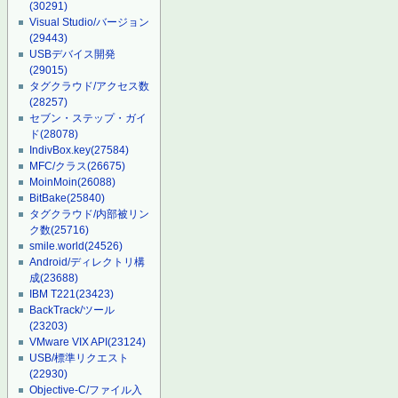
(30291)
Visual Studio/バージョン
(29443)
USBデバイス開発
(29015)
タグクラウド/アクセス数
(28257)
セブン・ステップ・ガイ
ド
(28078)
IndivBox.key
(27584)
MFC/クラス
(26675)
MoinMoin
(26088)
BitBake
(25840)
タグクラウド/内部被リン
ク数
(25716)
smile.world
(24526)
Android/ディレクトリ構
成
(23688)
IBM T221
(23423)
BackTrack/ツール
(23203)
VMware VIX API
(23124)
USB/標準リクエスト
(22930)
Objective-C/ファイル入