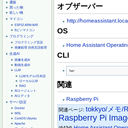
通販
オブザーバー
買った物
欲しい物
マイコン
http://homeassistant.loca
ESP32
ARM
AVR
OS
8ピンマイコン
プログラミング
プログラミング言語
Home Assistant Operati
画像処理
自然言語処理
CLI
生成AI
画像生成AI
動画生成AI
LLM
ha>
LLM/モデル/日本語
ローカルLLM
関連
RAG
AIエージェント
AIエディタ
Raspberry Pi
サーバ設定
tokkyo/メモ/Ra
Docker
関連ページ:
WSL
Raspberry Pi Imag
CentOS
Ubuntu
Apache
Home Assistant Oper
(643d)