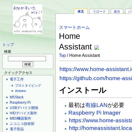
本文
リロード
差分
バ
スマートホーム
Home
Assistant
トップ
検索
Top
/ Home Assistant
https://www.home-assistant.i
クイックアクセス
https://github.com/home-assi
電子工作
プロトタイピング
インストール
Arduino
M5Stack
Raspberry Pi
最初は
有線LAN
が必要
USBデバイス開発
Raspberry Pi Imager
HIDデバイス製作
MIDI機器製作
https://www.home-assistan
ニコニコ技術部
http://homeassistant.loca
電子部品