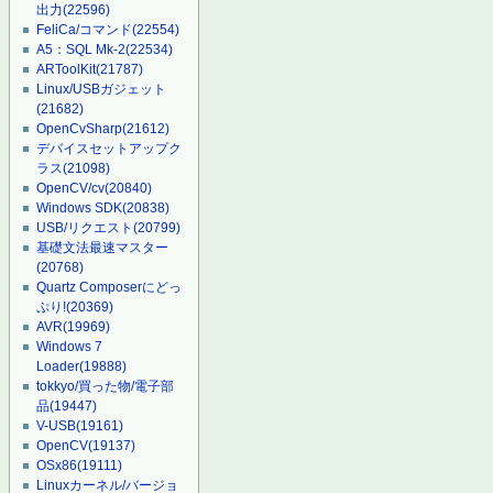
出力
(22596)
FeliCa/コマンド
(22554)
A5：SQL Mk-2
(22534)
ARToolKit
(21787)
Linux/USBガジェット
(21682)
OpenCvSharp
(21612)
デバイスセットアップク
ラス
(21098)
OpenCV/cv
(20840)
Windows SDK
(20838)
USB/リクエスト
(20799)
基礎文法最速マスター
(20768)
Quartz Composerにどっ
ぷり!
(20369)
AVR
(19969)
Windows 7
Loader
(19888)
tokkyo/買った物/電子部
品
(19447)
V-USB
(19161)
OpenCV
(19137)
OSx86
(19111)
Linuxカーネル/バージョ