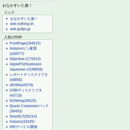
おなかすいた族！
リンク
おなかすいた族！
wiki.nothing.sh
wiki.guttyo.jp
人気の50件
FrontPage
(284915)
Arduino/ピン配置
(160577)
Objective-C
(75910)
ApplePS2Keyboard-
Japanese-v2
(49608)
レポートディスクリプタ
(48856)
cRARk
(44579)
USB/ディスクリプタ
(43716)
NSString
(36623)
Quartz Composer/パッチ
(36493)
SmartQ 5
(35214)
Arduino
(32435)
HIDデバイス/開発