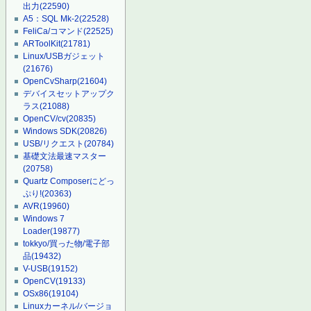
出力
(22590)
A5：SQL Mk-2
(22528)
FeliCa/コマンド
(22525)
ARToolKit
(21781)
Linux/USBガジェット
(21676)
OpenCvSharp
(21604)
デバイスセットアップク
ラス
(21088)
OpenCV/cv
(20835)
Windows SDK
(20826)
USB/リクエスト
(20784)
基礎文法最速マスター
(20758)
Quartz Composerにどっ
ぷり!
(20363)
AVR
(19960)
Windows 7
Loader
(19877)
tokkyo/買った物/電子部
品
(19432)
V-USB
(19152)
OpenCV
(19133)
OSx86
(19104)
Linuxカーネル/バージョ