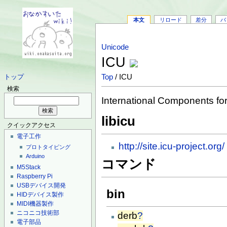
本文
リロード
差分
バ
Unicode
ICU
Top
/ ICU
トップ
検索
International Components fo
libicu
クイックアクセス
電子工作
http://site.icu-project.org/
プロトタイピング
Arduino
コマンド
M5Stack
Raspberry Pi
USBデバイス開発
bin
HIDデバイス製作
MIDI機器製作
ニコニコ技術部
derb
?
電子部品