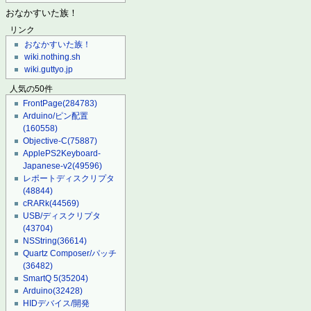
おなかすいた族！
リンク
おなかすいた族！
wiki.nothing.sh
wiki.guttyo.jp
人気の50件
FrontPage
(284783)
Arduino/ピン配置
(160558)
Objective-C
(75887)
ApplePS2Keyboard-
Japanese-v2
(49596)
レポートディスクリプタ
(48844)
cRARk
(44569)
USB/ディスクリプタ
(43704)
NSString
(36614)
Quartz Composer/パッチ
(36482)
SmartQ 5
(35204)
Arduino
(32428)
HIDデバイス/開発