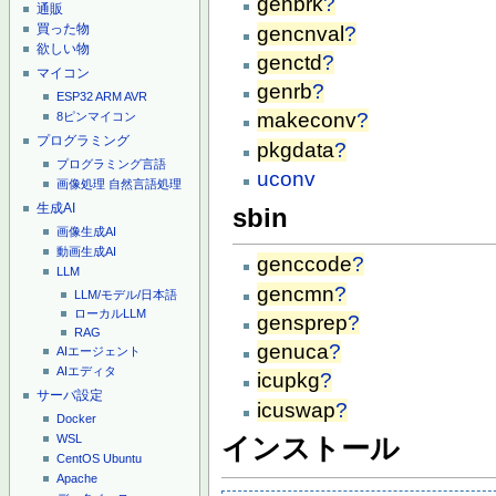
genbrk
?
通販
買った物
gencnval
?
欲しい物
genctd
?
マイコン
genrb
?
ESP32
ARM
AVR
makeconv
?
8ピンマイコン
プログラミング
pkgdata
?
プログラミング言語
uconv
画像処理
自然言語処理
生成AI
sbin
画像生成AI
動画生成AI
genccode
?
LLM
gencmn
?
LLM/モデル/日本語
ローカルLLM
gensprep
?
RAG
genuca
?
AIエージェント
AIエディタ
icupkg
?
サーバ設定
icuswap
?
Docker
WSL
インストール
CentOS
Ubuntu
Apache