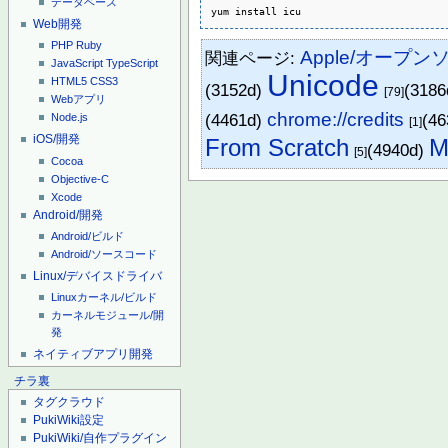
データベース
yum install icu
Web開発
PHP
Ruby
Apple/オープン
関連ページ:
JavaScript
TypeScript
Unicode
HTML5
CSS3
(3152d)
(318
[79]
Webアプリ
chrome://credits
(4461d)
(4
Node.js
[1]
iOS/開発
From Scratch
M
(4940d)
[5]
Cocoa
Objective-C
Xcode
Android/開発
Android/ビルド
Android/ソースコード
Linux/デバイスドライバ
Linuxカーネル/ビルド
カーネルモジュール/開
発
ネイティブアプリ開発
チラ裏
タグクラウド
PukiWiki設定
PukiWiki/自作プラグイン