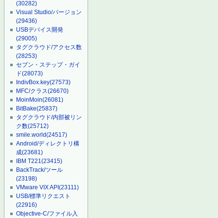
(30282)
Visual Studio/バージョン
(29436)
USBデバイス開発
(29005)
タグクラウド/アクセス数
(28253)
セブン・ステップ・ガイ
ド
(28073)
IndivBox.key
(27573)
MFC/クラス
(26670)
MoinMoin
(26081)
BitBake
(25837)
タグクラウド/内部被リン
ク数
(25712)
smile.world
(24517)
Android/ディレクトリ構
成
(23681)
IBM T221
(23415)
BackTrack/ツール
(23198)
VMware VIX API
(23111)
USB/標準リクエスト
(22916)
Objective-C/ファイル入