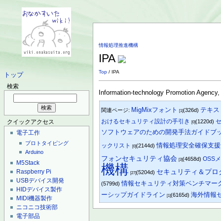
情報処理推進機構
IPA
Top
/ IPA
トップ
検索
Information-technology Promotion Agency,
MigMixフォント
テキス
関連ページ:
(326d)
[1]
おけるセキュリティ設計の手引き
セ
(1220d)
クイックアクセス
[0]
ソフトウェアのための開発手法ガイドブ
電子工作
プロトタイピング
情報処理安全確保支援
ックリスト
(2144d)
[0]
Arduino
フォンセキュリティ協会
OSS
(4658d)
[3]
M5Stack
機構
セキュリティ＆プロ
Raspberry Pi
(5204d)
[27]
USBデバイス開発
情報セキュリティ対策ベンチマー
(5799d)
HIDデバイス製作
ーシップガイドライン
海外情報
(6165d)
[1]
MIDI機器製作
ニコニコ技術部
電子部品