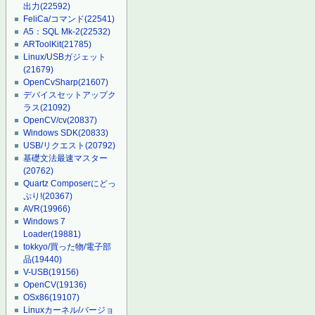
出力
(22592)
FeliCa/コマンド
(22541)
A5：SQL Mk-2
(22532)
ARToolKit
(21785)
Linux/USBガジェット
(21679)
OpenCvSharp
(21607)
デバイスセットアップク
ラス
(21092)
OpenCV/cv
(20837)
Windows SDK
(20833)
USB/リクエスト
(20792)
基礎文法最速マスター
(20762)
Quartz Composerにどっ
ぷり!
(20367)
AVR
(19966)
Windows 7
Loader
(19881)
tokkyo/買った物/電子部
品
(19440)
V-USB
(19156)
OpenCV
(19136)
OSx86
(19107)
Linuxカーネル/バージョ