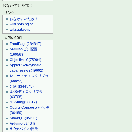
おなかすいた族！
リンク
おなかすいた族！
wiki.nothing.sh
wiki.guttyo.jp
人気の50件
FrontPage
(284847)
Arduino/ピン配置
(160568)
Objective-C
(75904)
ApplePS2Keyboard-
Japanese-v2
(49602)
レポートディスクリプタ
(48852)
cRARk
(44575)
USB/ディスクリプタ
(43708)
NSString
(36617)
Quartz Composer/パッチ
(36489)
SmartQ 5
(35211)
Arduino
(32434)
HIDデバイス/開発