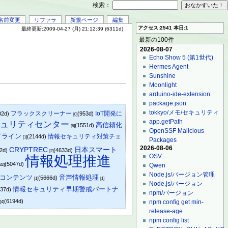
検索：
名前変更
リファラ
新規ページ
編集
アクセス:2541 本日:1
最終更新:2009-04-27 (月) 21:12:39 (6311d)
最新の100件
2026-08-07
Echo Show 5 (第1世代)
Hermes Agent
Sunshine
Moonlight
arduino-ide-extension
package.json
tokkyo/メモ/セキュリティ
フラックスクリーナー
IoT開発に
02d)
(953d)
[0]
app.getPath
キュリティセンター
高信頼化
(1551d)
[6]
OpenSSF Malicious
ドライン
情報セキュリティ対策チェ
(2144d)
[1]
Packages
2026-08-06
日本スマート
CRYPTREC
82d)
(4633d)
[2]
OSV
情報処理推進
(5047d)
Qwen
[32]
Node.js/バージョン管理
修用コンテンツ
音声情報処理
(5666d)
[1]
[1]
Node.js/バージョン
情報セキュリティ早期警戒パートナ
137d)
npm/バージョン
(6194d)
npm config get min-
[4]
release-age
npm config list