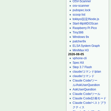
OSV-Scanner
osv-scanner
pubspec.lock
scoop list
tokkyo/設定/Node.js
Start-MpWDOScan
Raspberry Pi Pico
Tiny386
Windows 9x
patcher9x
ELSA System Graph
MiniMax H3
2026-08-05
vphone-cli
Spec Kit
Step 3.7 Flash
claude/コマンド/plan
claude/コマンド
Claude Code/ツー
ル/AskUserQuestion
AskUserQuestion
Claude Code/ツール
Claude Code/計画モード
Claude Code/ベストプラ
クティス