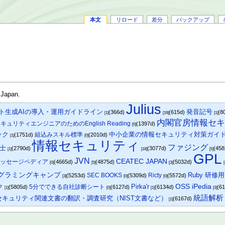
本文
リロード
差分
バックアップ
 Japan.
Julius
ト生成AIの導入・運用ガイドライン
発音記号
(366d)
(615d)
(8
[1]
[19]
[1]
内閣官房情報セ
キュリティエンジニアのためのEnglish Reading
(1397d)
[0]
ック
中小企業の情報セキュリティ対策ガイ
組込みスキル標準
(1751d)
(2010d)
[1]
[0]
情報セキュリティ
ファジング
士
(2790d)
(3077d)
(45
[1]
[18]
[5]
GPL
JVN
CEATEC JAPAN
メッセージペディア
(4665d)
(4875d)
(5032d)
[0]
[5]
[3]
グラミングキャンプ
Ruby 研
SEC BOOKS
Ricty
(5253d)
(5309d)
(5572d)
[3]
[0]
[0]
OSS iPedia
ク
Pirka'r
5分でできる自社診断シート
(5805d)
(6127d)
(6134d)
(6
[1]
[0]
[1]
[3]
統語解析
セキュリティ関連文書の翻訳・調査研究（NIST文書など）
(6167d)
[1]