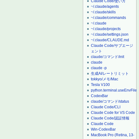
Claude Code/使い方
~/.claude/agents
~/.claude/skills
~/.claude/commands
~/.claude
~/.claude/projects
~/.claude/settings.json
~/.claude/CLAUDE.md
Claude Code/サブエージ
ェント
claude/コマンド/init
claude
claude -p
生成AI/レートリミット
tokkyo/メモ/Mac
Tesla V100
python.terminal.useEnvFile
CodexBar
claude/コマンド/status
Claude Code/CLI
Claude Code for VS Code
Claude Code/認証情報
Claude Code
Win-CodexBar
MacBook Pro (Retina, 13-