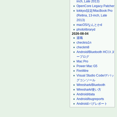
inch, Late 2013)
OpenCore Legacy Patcher
tokkyo/設定/MacBook Pro
(Retina, 13-inch, Late
2013)
macOS/なんとかd
photolibraryd
2026-08-04
退職
checkra1n
checkm8
Android/Bluetooth HCIスヌ
ープログ
Mac Pro
Power Mac G5
FireWire
Visual Studio Code/デバッ
グコンソール
Wireshark/Bluetooth
Wireshark/使い方
Android/data
Android/bugreports
Android/バグレポート