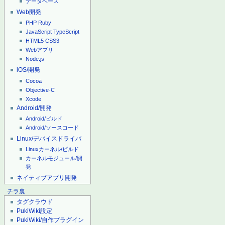
データベース
Web開発
PHP
Ruby
JavaScript
TypeScript
HTML5
CSS3
Webアプリ
Node.js
iOS/開発
Cocoa
Objective-C
Xcode
Android/開発
Android/ビルド
Android/ソースコード
Linux/デバイスドライバ
Linuxカーネル/ビルド
カーネルモジュール/開
発
ネイティブアプリ開発
チラ裏
タグクラウド
PukiWiki設定
PukiWiki/自作プラグイン