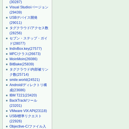
(30287)
Visual Studio/バージョン
(29439)
USBデバイス開発
(29011)
タグクラウド/アクセス数
(28256)
セブン・ステップ・ガイ
ド
(28077)
IndivBox.key
(27577)
MFC/クラス
(26673)
MoinMoin
(26086)
BitBake
(25839)
タグクラウド/内部被リン
ク数
(25714)
smile.world
(24521)
Android/ディレクトリ構
成
(23686)
IBM T221
(23420)
BackTrack/ツール
(23201)
VMware VIX API
(23118)
USB/標準リクエスト
(22926)
Objective-C/ファイル入