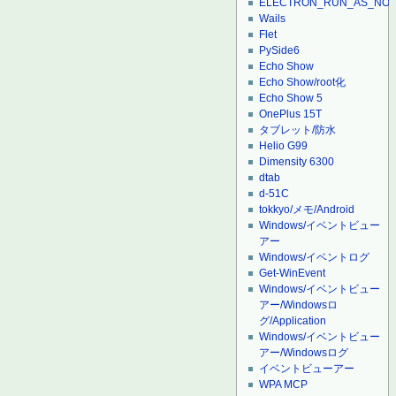
ELECTRON_RUN_AS_NO
Wails
Flet
PySide6
Echo Show
Echo Show/root化
Echo Show 5
OnePlus 15T
タブレット/防水
Helio G99
Dimensity 6300
dtab
d-51C
tokkyo/メモ/Android
Windows/イベントビュー
アー
Windows/イベントログ
Get-WinEvent
Windows/イベントビュー
アー/Windowsロ
グ/Application
Windows/イベントビュー
アー/Windowsログ
イベントビューアー
WPA MCP