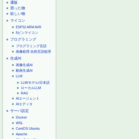
通販
買った物
欲しい物
マイコン
ESP32
ARM
AVR
8ピンマイコン
プログラミング
プログラミング言語
画像処理
自然言語処理
生成AI
画像生成AI
動画生成AI
LLM
LLM/モデル/日本語
ローカルLLM
RAG
AIエージェント
AIエディタ
サーバ設定
Docker
WSL
CentOS
Ubuntu
Apache